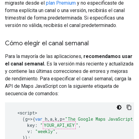
migraste desde el
plan Premium
y no especificaste de
forma explícita un canal o una versión, recibirás el canal
trimestral de forma predeterminada. Si especificas una
versión no válida, recibirás el canal predeterminado.
Cómo elegir el canal semanal
Para la mayoría de las aplicaciones,
recomendamos usar
el canal semanal.
Es la versión más reciente y actualizada
y contiene las últimas correcciones de errores y mejoras
de rendimiento. Para especificar el canal semanal, carga la
API de Maps JavaScript con la siguiente etiqueta de
secuencia de comandos:
<
script
(
g
=>{
var
h
,
a
,
k
,
p
=
"The Google Maps JavaScript A
key
:
"
YOUR_API_KEY
"
,
v
:
"weekly"
,
});