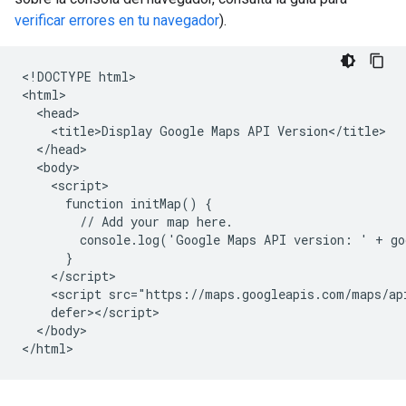
verificar errores en tu navegador
).
<!DOCTYPE html>

<html>

  <head>

    <title>Display Google Maps API Version</title>

  </head>

  <body>

    <script>

      function initMap() {

        // Add your map here.

        console.log('Google Maps API version: ' + go
      }

    </script>

    <script src="https://maps.googleapis.com/maps/ap
    defer></script>

  </body>

</html>