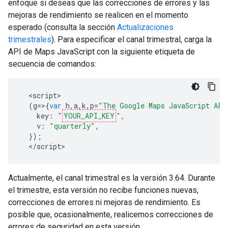
enfoque si deseas que las correcciones de errores y las
mejoras de rendimiento se realicen en el momento
esperado (consulta la sección
Actualizaciones
trimestrales
). Para especificar el canal trimestral, carga la
API de Maps JavaScript con la siguiente etiqueta de
secuencia de comandos:
<
script
(
g
=>{
var
h
,
a
,
k
,
p
=
"The Google Maps JavaScript API
key
:
"
YOUR_API_KEY
"
,
v
:
"quarterly"
,
});
<
/script
>
Actualmente, el canal trimestral es la versión 3.64. Durante
el trimestre, esta versión no recibe funciones nuevas,
correcciones de errores ni mejoras de rendimiento. Es
posible que, ocasionalmente, realicemos correcciones de
errores de seguridad en esta versión.