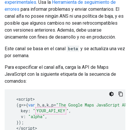
experimentales
. Usa la
Herramienta de seguimiento de
errores
para informar problemas y enviar comentarios. El
canal alfa no posee ningún ANS ni una política de baja, y es
posible que algunos cambios no sean retrocompatibles
con versiones anteriores. Además, debe usarse
únicamente con fines de desarrollo y no en producción.
Este canal se basa en el canal
beta
y se actualiza una vez
por semana.
Para especificar el canal alfa, carga la API de Maps
JavaScript con la siguiente etiqueta de la secuencia de
comandos:
<
script
(
g
=>{
var
h
,
a
,
k
,
p
=
"The Google Maps JavaScript API
key
:
"
YOUR_API_KEY
"
,
v
:
"alpha"
,
});
<
/script
>