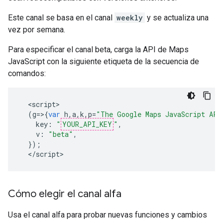
Este canal se basa en el canal
weekly
y se actualiza una
vez por semana.
Para especificar el canal beta, carga la API de Maps
JavaScript con la siguiente etiqueta de la secuencia de
comandos:
<
script
(
g
=>{
var
h
,
a
,
k
,
p
=
"The Google Maps JavaScript API
key
:
"
YOUR_API_KEY
"
,
v
:
"beta"
,
});
<
/script
>
Cómo elegir el canal alfa
Usa el canal alfa para probar nuevas funciones y cambios