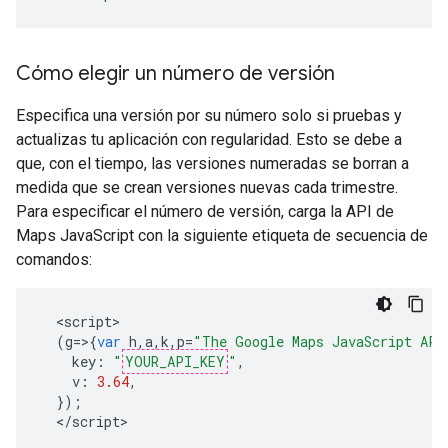
Cómo elegir un número de versión
Especifica una versión por su número solo si pruebas y
actualizas tu aplicación con regularidad. Esto se debe a
que, con el tiempo, las versiones numeradas se borran a
medida que se crean versiones nuevas cada trimestre.
Para especificar el número de versión, carga la API de
Maps JavaScript con la siguiente etiqueta de secuencia de
comandos:
<
script
(
g
=>{
var
h
,
a
,
k
,
p
=
"The Google Maps JavaScript API
key
:
"
YOUR_API_KEY
"
,
v
:
3.64
,
});
<
/script
>