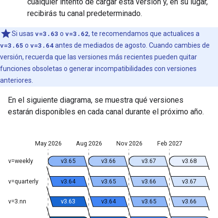
cualquier intento de cargar esta versión y, en su lugar,
recibirás tu canal predeterminado.
Si usas
v=3.63
o
v=3.62
, te recomendamos que actualices a
v=3.65
o
v=3.64
antes de mediados de agosto. Cuando cambies de
versión, recuerda que las versiones más recientes pueden quitar
funciones obsoletas o generar incompatibilidades con versiones
anteriores.
En el siguiente diagrama, se muestra qué versiones
estarán disponibles en cada canal durante el próximo año.
May 2026
Aug 2026
Nov 2026
Feb 2027
v=weekly
v3.65
v3.66
v3.67
v3.68
v=quarterly
v3.64
v3.65
v3.66
v3.67
v=3.nn
v3.63
v3.64
v3.65
v3.66