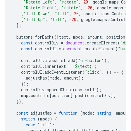
[
"Rotate Left"
,
"rotate"
,
20
,
google
.
maps
.
Cont
[
"Rotate Right"
,
"rotate"
,
-
20
,
google
.
maps
.
Co
[
"Tilt Down"
,
"tilt"
,
20
,
google
.
maps
.
ControlP
[
"Tilt Up"
,
"tilt"
,
-
20
,
google
.
maps
.
ControlPo
];
buttons
.
forEach
(([
text
,
mode
,
amount
,
position
])
const
controlDiv
=
document
.
createElement
(
"div
const
controlUI
=
document
.
createElement
(
"butt
controlUI
.
classList
.
add
(
"ui-button"
);
controlUI
.
innerText
=
`
${
text
}
`
;
controlUI
.
addEventListener
(
"click"
,
()
=
>
{
adjustMap
(
mode
,
amount
);
});
controlDiv
.
appendChild
(
controlUI
);
map
.
controls
[
position
].
push
(
controlDiv
);
});
const
adjustMap
=
function
(
mode
:
string
,
amount
switch
(
mode
)
{
case
"tilt"
:
map
.
setTilt
(
map
.
getTilt
()
!
+
amount
);