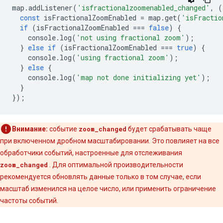
map
.
addListener
(
'isfractionalzoomenabled_changed'
,
(
const
isFractionalZoomEnabled
=
map
.
get
(
'isFractio
if
(
isFractionalZoomEnabled
===
false
)
{
console
.
log
(
'not using fractional zoom'
);
}
else
if
(
isFractionalZoomEnabled
===
true
)
{
console
.
log
(
'using fractional zoom'
);
}
else
{
console
.
log
(
'map not done initializing yet'
);
}
});
Внимание:
событие
zoom_changed
будет срабатывать чаще
при включенном дробном масштабировании. Это повлияет на все
обработчики событий, настроенные для отслеживания
zoom_changed
. Для оптимальной производительности
рекомендуется обновлять данные только в том случае, если
масштаб изменился на целое число, или применить ограничение
частоты событий.