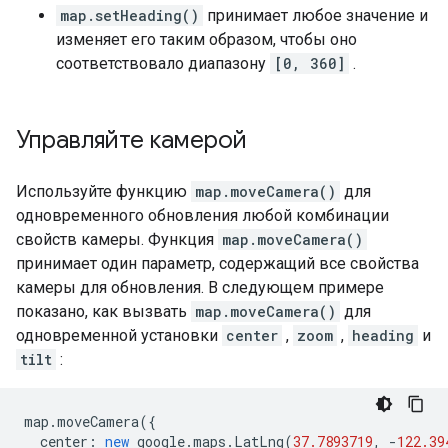
map.setHeading()
принимает любое значение и
изменяет его таким образом, чтобы оно
соответствовало диапазону
[0, 360]
.
Управляйте камерой
Используйте функцию
map.moveCamera()
для
одновременного обновления любой комбинации
свойств камеры. Функция
map.moveCamera()
принимает один параметр, содержащий все свойства
камеры для обновления. В следующем примере
показано, как вызвать
map.moveCamera()
для
одновременной установки
center
,
zoom
,
heading
и
tilt
:
map
.
moveCamera
({
center
:
new
google
.
maps
.
LatLng
(
37.7893719
,
-
122.39