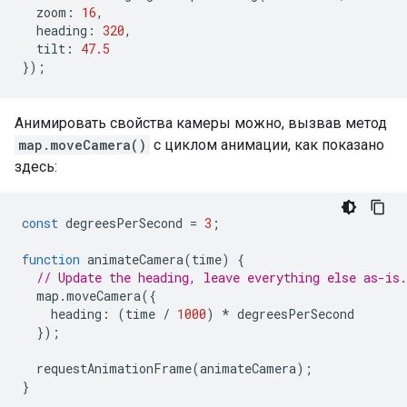
zoom
:
16
,
heading
:
320
,
tilt
:
47.5
});
Анимировать свойства камеры можно, вызвав метод
map.moveCamera()
с циклом анимации, как показано
здесь:
const
degreesPerSecond
=
3
;
function
animateCamera
(
time
)
{
// Update the heading, leave everything else as-is.
map
.
moveCamera
({
heading
:
(
time
/
1000
)
*
degreesPerSecond
});
requestAnimationFrame
(
animateCamera
);
}