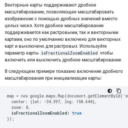
Векторные карты поддерживают дробное
масштабирование, позволяющее масштабировать
изображение с помощью дробных значений вместо
целых чисел. Хотя дробное масштабирование
поддерживается как растровыми, так и векторными
картами, оно по умолчанию включено для векторных
карт и выключено для растровых. Используйте
параметр карты
isFractionalZoomEnabled
чтобы
включить или выключить дробное масштабирование.
В следующем примере показано включение дробного
масштабирования при инициализации карты:
map
=
new
google
.
maps
.
Map
(
document
.
getElementById
(
'm
center
:
{
lat
:
-
34.397
,
lng
:
150.644
},
zoom
:
8
,
isFractionalZoomEnabled
:
true
});