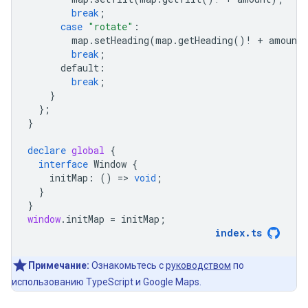
break
;
case
"rotate"
:
map
.
setHeading
(
map
.
getHeading
()
!
+
amount
break
;
default
:
break
;
}
};
}
declare
global
{
interface
Window
{
initMap
:
()
=
>
void
;
}
}
window
.
initMap
=
initMap
;
index
.
ts
Примечание:
Ознакомьтесь с
руководством
по
использованию TypeScript и Google Maps.