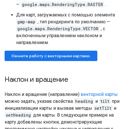
—
google.maps.RenderingType.RASTER
.
Для карт, загружаемых с помощью элемента
gmp-map
, тип рендеринга по умолчанию —
google.maps.RenderingType.VECTOR
, с
включенным управлением наклоном и
направлением.
Начните работу с векторными картами.
Наклон и вращение
Наклон и вращение (направление)
векторной карты
можно задать, указав свойства
heading
и
tilt
при
инициализации карты и вызвав методы
setTilt
и
setHeading
для карты. В следующем примере на
карту добавлены кнопки, демонстрирующие
программную настройку наклона и направления с