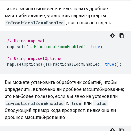
Также можно включать и выключать дробное
масштабирование, установив параметр карты
isFractionalZoomEnabled
, как показано здесь:
// Using map.set
map
.
set
(
'isFractionalZoomEnabled'
,
true
);
// Using map.setOptions
map
.
setOptions
({
isFractionalZoomEnabled
:
true
});
Вы можете установить обработчик событий, чтобы
определить, включено ли дробное масштабирование;
это наиболее полезно, если вы явно не установили
isFractionalZoomEnabled
в
true
или
false
.
Следующий пример кода проверяет, включено ли
дробное масштабирование: