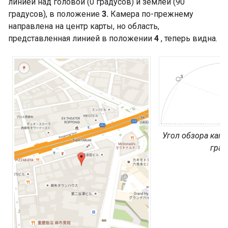
линией над головой (0 градусов) и землей (90
градусов), в положение
3.
Камера по-прежнему
направлена ​​на центр карты, но область,
представленная линией в положении
4
, теперь видна.
Угол обзора каме
град