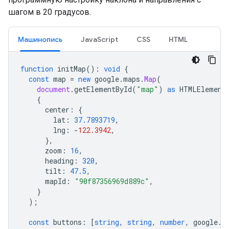
шагом в 20 градусов.
Машинопись
JavaScript
CSS
HTML
function
initMap
()
:
void
{
const
map
=
new
google
.
maps
.
Map
(
document
.
getElementById
(
"map"
)
as
HTMLElement
{
center
:
{
lat
:
37.7893719
,
lng
:
-
122.3942
,
},
zoom
:
16
,
heading
:
320
,
tilt
:
47.5
,
mapId
:
"90f87356969d889c"
,
}
);
const
buttons
:
[
string
,
string
,
number
,
google
.
m