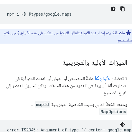
npm
i
-
D
@
types
/
google
.
maps
ملاحظة:
يتم إنشاء هذه الأنواع تلقائيًا. للإبلاغ عن مشكلة في هذه الأنواع، يُرجى فتح
طلب دعم
.
الميزات الأولية والتجريبية
لا تتضمّن
الأنواع
عادةً الخصائص أو الدوال أو الفئات المتوفّرة في
إصدارات ألفا أو بيتا. في العديد من هذه الحالات، يمكن تحويل العنصر إلى
النوع الصحيح.
يحدث الخطأ التالي بسبب الخاصية التجريبية
mapId
لـ
.
MapOptions
error TS2345: Argument of type '{ center: google.map