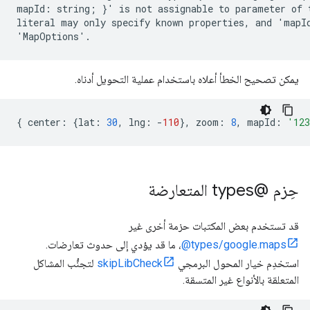
mapId: string; }' is not assignable to parameter of 
literal may only specify known properties, and 'mapId
يمكن تصحيح الخطأ أعلاه باستخدام عملية التحويل أدناه.
{
center
:
{
lat
:
30
,
lng
:
-
110
},
zoom
:
8
,
mapId
:
'12
حِزم @types المتعارضة
قد تستخدم بعض المكتبات حزمة أخرى غير
‎@types/google.maps
، ما قد يؤدي إلى حدوث تعارضات.
استخدِم خيار المحول البرمجي
skipLibCheck
لتجنُّب المشاكل
المتعلقة بالأنواع غير المتسقة.