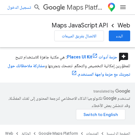
Maps Platform
تسجيل الدخول
Maps JavaScript API
Web
البدء
الاتصال بفريق المبيعات
reviews
حزمة أدوات Places UI Kit
:
هي مكتبة جاهزة للاستخدام تتيح
للمطوّرين إمكانية التخصيص والتحكّم. ننصحك بتجربتها و
مشاركة ملاحظاتك حول
تجربتك مع حزمة واجهة المستخدم.
تستخدم Google تكنولوجيا الذكاء الاصطناعي لترجمة المحتوى إلى لغتك المفضّلة،
وقد تتضمّن بعض الأخطاء.
الصفحة الرئيسية
المنتجات
Google Maps Platform
الوثائق
Web