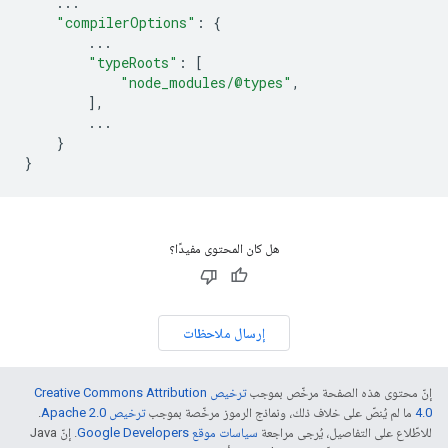
...
"compilerOptions"
:
{
...
"typeRoots"
:
[
"node_modules/@types"
,
],
...
}
}
هل كان المحتوى مفيدًا؟
إرسال ملاحظات
إنّ محتوى هذه الصفحة مرخّص بموجب
ترخيص Creative Commons Attribution
4.0‏
ما لم يُنصّ على خلاف ذلك، ونماذج الرموز مرخّصة بموجب
ترخيص Apache 2.0‏
.
للاطّلاع على التفاصيل، يُرجى مراجعة
سياسات موقع Google Developers‏
. إنّ Java