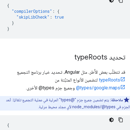
{
"compilerOptions"
:
{
"skipLibCheck"
:
true
}
}
تحديد type
Roots
قد تتطلّب بعض الأُطر، مثل Angular، تحديد خيار برنامج التجميع
typeRoots
لتضمين الأنواع المثبَّتة من
‎@types/google.maps
وجميع حِزم ‎@types الأخرى.
ملاحظة:
يتم تضمين جميع حِزم "@types" المرئية في عملية التجميع تلقائيًا. تُعد
الحِزم في node_modules/@types لأي مجلد محيط مرئية.
{