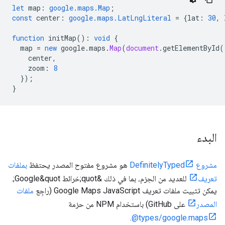
let
map
:
google.maps.Map
;
const
center
:
google.maps.LatLngLiteral
=
{
lat
:
30
,
function
initMap
()
:
void
{
map
=
new
google
.
maps
.
Map
(
document
.
getElementById
(
center
,
zoom
:
8
});
}
البدء
مشروع DefinitelyTyped
هو مشروع مفتوح المصدر يحتفظ
بملفات
تعريف
للعديد من الحِزم، بما في ذلك &quot;خرائط Google&quot;.
يمكن تثبيت ملفات تعريف Google Maps JavaScript (راجِع
ملفات
المصدر
على GitHub) باستخدام NPM من حزمة
.
‎@types/google.maps