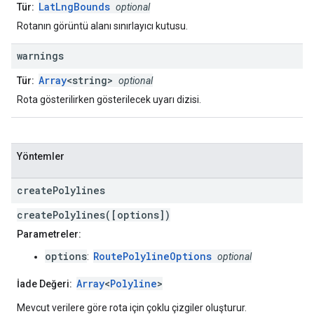
LatLngBounds
Tür:
optional
Rotanın görüntü alanı sınırlayıcı kutusu.
warnings
Array
<string>
Tür:
optional
Rota gösterilirken gösterilecek uyarı dizisi.
Yöntemler
create
Polylines
createPolylines([options])
Parametreler:
options
RoutePolylineOptions
:
optional
Array
<
Polyline
>
İade Değeri:
Mevcut verilere göre rota için çoklu çizgiler oluşturur.