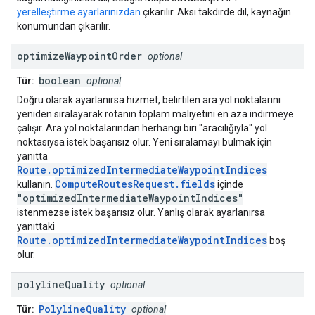
yerelleştirme ayarlarınızdan
çıkarılır. Aksi takdirde dil, kaynağın
konumundan çıkarılır.
optimize
Waypoint
Order
optional
boolean
Tür:
optional
Doğru olarak ayarlanırsa hizmet, belirtilen ara yol noktalarını
yeniden sıralayarak rotanın toplam maliyetini en aza indirmeye
çalışır. Ara yol noktalarından herhangi biri "aracılığıyla" yol
noktasıysa istek başarısız olur. Yeni sıralamayı bulmak için
yanıtta
Route.optimizedIntermediateWaypointIndices
ComputeRoutesRequest.fields
kullanın.
içinde
"optimizedIntermediateWaypointIndices"
istenmezse istek başarısız olur. Yanlış olarak ayarlanırsa
yanıttaki
Route.optimizedIntermediateWaypointIndices
boş
olur.
polyline
Quality
optional
PolylineQuality
Tür:
optional