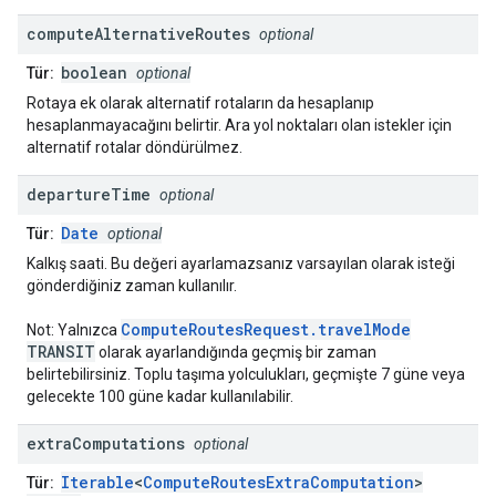
compute
Alternative
Routes
optional
boolean
Tür:
optional
Rotaya ek olarak alternatif rotaların da hesaplanıp
hesaplanmayacağını belirtir. Ara yol noktaları olan istekler için
alternatif rotalar döndürülmez.
departure
Time
optional
Date
Tür:
optional
Kalkış saati. Bu değeri ayarlamazsanız varsayılan olarak isteği
gönderdiğiniz zaman kullanılır.
ComputeRoutesRequest.travelMode
Not: Yalnızca
TRANSIT
olarak ayarlandığında geçmiş bir zaman
belirtebilirsiniz. Toplu taşıma yolculukları, geçmişte 7 güne veya
gelecekte 100 güne kadar kullanılabilir.
extra
Computations
optional
Iterable
<
ComputeRoutesExtraComputation
>
Tür: