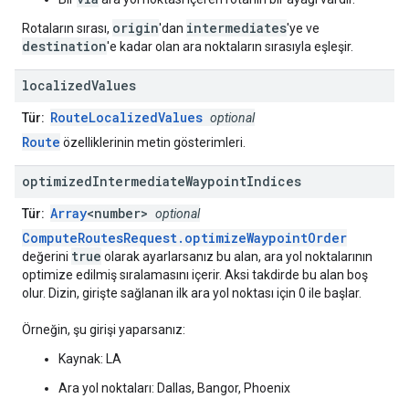
origin
intermediates
Rotaların sırası,
'dan
'ye ve
destination
'e kadar olan ara noktaların sırasıyla eşleşir.
localized
Values
RouteLocalizedValues
Tür:
optional
Route
özelliklerinin metin gösterimleri.
optimized
Intermediate
Waypoint
Indices
Array
<number>
Tür:
optional
ComputeRoutesRequest.optimizeWaypointOrder
true
değerini
olarak ayarlarsanız bu alan, ara yol noktalarının
optimize edilmiş sıralamasını içerir. Aksi takdirde bu alan boş
olur. Dizin, girişte sağlanan ilk ara yol noktası için 0 ile başlar.
Örneğin, şu girişi yaparsanız:
Kaynak: LA
Ara yol noktaları: Dallas, Bangor, Phoenix