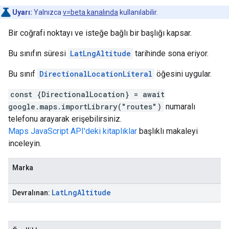
Uyarı:
Yalnızca
v=beta kanalında
kullanılabilir.
Bir coğrafi noktayı ve isteğe bağlı bir başlığı kapsar.
Bu sınıfın süresi
LatLngAltitude
tarihinde sona eriyor.
Bu sınıf
DirectionalLocationLiteral
öğesini uygular.
const {DirectionalLocation} = await
google.maps.importLibrary("routes")
numaralı
telefonu arayarak erişebilirsiniz.
Maps JavaScript API'deki kitaplıklar
başlıklı makaleyi
inceleyin.
Marka
Lat
Lng
Altitude
Devralınan: