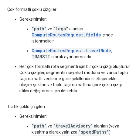
Çok formatlı çoklu çizgiler:
Gereksinimler:
"path"
"legs"
ve
alanları
ComputeRoutesRequest.fields
içinde
istenmelidir.
ComputeRoutesRequest.travelMode
,
TRANSIT
olarak ayarlanmalıdır.
Her çok formatlı rota segmenti için bir çoklu çizgi oluşturur.
Çoklu çizgiler, segmentin seyahat moduna ve varsa toplu
taşıma hattı verilerine göre şekillendirilir. Seçenekler,
ulaşım şekline ve toplu taşıma hattına göre çoklu çizgi
stilini değiştirmek için iletilebilir.
Trafik çoklu çizgileri:
Gereksinimler:
"path"
"travelAdvisory"
ve
alanları (veya
"speedPaths"
kısaltma olarak yalnızca
)