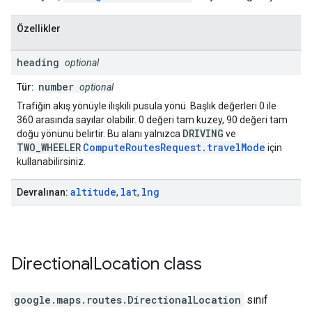
Özellikler
heading
optional
number
Tür:
optional
Trafiğin akış yönüyle ilişkili pusula yönü. Başlık değerleri 0 ile
360 arasında sayılar olabilir. 0 değeri tam kuzey, 90 değeri tam
DRIVING
doğu yönünü belirtir. Bu alanı yalnızca
ve
TWO_WHEELER
ComputeRoutesRequest.travelMode
için
kullanabilirsiniz.
altitude
lat
lng
Devralınan:
,
,
Directional
Location
class
google.maps.routes
.
DirectionalLocation
sınıf