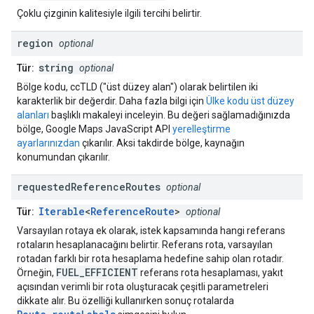
Çoklu çizginin kalitesiyle ilgili tercihi belirtir.
region
optional
string
Tür:
optional
Bölge kodu, ccTLD ("üst düzey alan") olarak belirtilen iki
karakterlik bir değerdir. Daha fazla bilgi için
Ülke kodu üst düzey
alanları
başlıklı makaleyi inceleyin. Bu değeri sağlamadığınızda
bölge, Google Maps JavaScript API
yerelleştirme
ayarlarınızdan
çıkarılır. Aksi takdirde bölge, kaynağın
konumundan çıkarılır.
requested
Reference
Routes
optional
Iterable
<
ReferenceRoute
>
Tür:
optional
Varsayılan rotaya ek olarak, istek kapsamında hangi referans
rotaların hesaplanacağını belirtir. Referans rota, varsayılan
rotadan farklı bir rota hesaplama hedefine sahip olan rotadır.
FUEL_EFFICIENT
Örneğin,
referans rota hesaplaması, yakıt
açısından verimli bir rota oluşturacak çeşitli parametreleri
dikkate alır. Bu özelliği kullanırken sonuç rotalarda