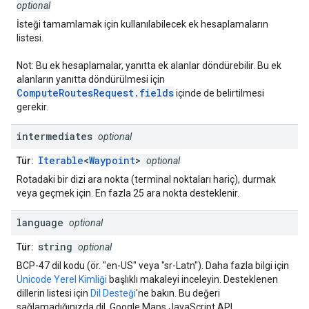
optional
İsteği tamamlamak için kullanılabilecek ek hesaplamaların
listesi.
Not: Bu ek hesaplamalar, yanıtta ek alanlar döndürebilir. Bu ek
alanların yanıtta döndürülmesi için
ComputeRoutesRequest.fields
içinde de belirtilmesi
gerekir.
intermediates
optional
Iterable
<
Waypoint
>
Tür:
optional
Rotadaki bir dizi ara nokta (terminal noktaları hariç), durmak
veya geçmek için. En fazla 25 ara nokta desteklenir.
language
optional
string
Tür:
optional
BCP-47 dil kodu (ör. "en-US" veya "sr-Latn"). Daha fazla bilgi için
Unicode Yerel Kimliği
başlıklı makaleyi inceleyin. Desteklenen
dillerin listesi için
Dil Desteği
'ne bakın. Bu değeri
sağlamadığınızda dil, Google Maps JavaScript API