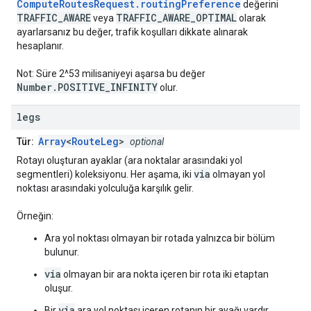
ComputeRoutesRequest.routingPreference
değerini
TRAFFIC_AWARE
TRAFFIC_AWARE_OPTIMAL
veya
olarak
ayarlarsanız bu değer, trafik koşulları dikkate alınarak
hesaplanır.
Not: Süre 2^53 milisaniyeyi aşarsa bu değer
Number.POSITIVE_INFINITY
olur.
legs
Array
<
RouteLeg
>
Tür:
optional
Rotayı oluşturan ayaklar (ara noktalar arasındaki yol
via
segmentleri) koleksiyonu. Her aşama, iki
olmayan yol
noktası arasındaki yolculuğa karşılık gelir.
Örneğin:
Ara yol noktası olmayan bir rotada yalnızca bir bölüm
bulunur.
via
olmayan bir ara nokta içeren bir rota iki etaptan
oluşur.
via
Bir
ara yol noktası içeren rotanın bir ayağı vardır.