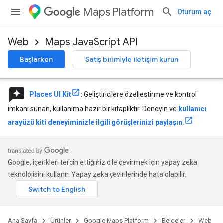
Maps Platform
Oturum aç
Web
Maps JavaScript API
Başlarken
Satış birimiyle iletişim kurun
reviews
Places UI Kit
:
Geliştiricilere özelleştirme ve kontrol
imkanı sunan, kullanıma hazır bir kitaplıktır. Deneyin ve
kullanıcı
arayüzü kiti deneyiminizle ilgili görüşlerinizi paylaşın.
Google, içerikleri tercih ettiğiniz dile çevirmek için yapay zeka
teknolojisini kullanır. Yapay zeka çevirilerinde hata olabilir.
Ana Sayfa
Ürünler
Google Maps Platform
Belgeler
Web