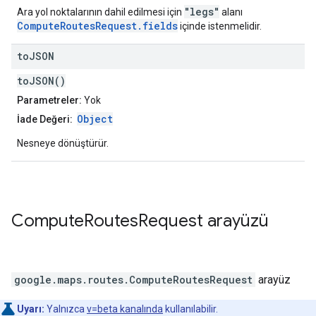
"legs"
Ara yol noktalarının dahil edilmesi için
alanı
ComputeRoutesRequest.fields
içinde istenmelidir.
to
JSON
toJSON()
Parametreler:
Yok
Object
İade Değeri:
Nesneye dönüştürür.
Compute
Routes
Request
arayüzü
google.maps.routes
.
ComputeRoutesRequest
arayüz
Uyarı:
Yalnızca
v=beta kanalında
kullanılabilir.