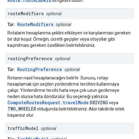
Route.routeLabels
simgesini bulun.
route
Modifiers
optional
RouteModifiers
Tür:
optional
Rotaların hesaplanma şeklini etkileyen ve karşılanması gereken
bir dizi koşul. Örneğin, ücretli geçişler veya otoyollar gibi
kaçınılması gereken özellikleri belirtebilirsiniz.
routing
Preference
optional
RoutingPreference
Tür:
optional
Rotanın nasıl hesaplanacağını belirtir. Sunucu, rotayı
hesaplamak için seçilen yönlendirme tercihini kullanmaya
çalışır. Yönlendirme tercihi hata veya çok uzun gecikmeye
neden olursa hata döndürülür. Bu seçeneği yalnızca
ComputeRoutesRequest.travelMode
DRIVING
veya
TWO_WHEELER
olduğunda belirtebilirsiniz. Aksi takdirde istek
başarısız olur.
traffic
Model
optional