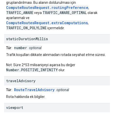
gruplandırılması. Bu alanın doldurulması için
ComputeRoutesRequest.routingPreference
,
TRAFFIC_AWARE
TRAFFIC_AWARE_OPTIMAL
veya
olarak
ayarlanmalı ve
ComputeRoutesRequest.extraComputations
,
TRAFFIC_ON_POLYLINE
içermelidir.
static
Duration
Millis
number
Tür:
optional
Trafik koşulları dikkate alınmadan rotada seyahat etme süresi.
Not: Süre 2^53 milisaniyeyi aşarsa bu değer
Number.POSITIVE_INFINITY
olur.
travel
Advisory
RouteTravelAdvisory
Tür:
optional
Rota hakkında ek bilgiler.
viewport