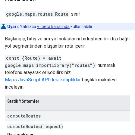
google.maps.routes
.
Route
sınıf
Uyarı:
Yalnızca
v=beta kanalında
kullanılabilir.
Başlangıç, bitiş ve ara yol noktalarını birleştiren bir dizi bağlı
yol segmentinden oluşan bir rota içerir.
const {Route} = await
google.maps.importLibrary("routes")
numaralı
telefonu arayarak erişebilirsiniz.
Maps JavaScript API'deki kitaplıklar
başlıklı makaleyi
inceleyin.
Statik Yöntemler
compute
Routes
computeRoutes(request)
Parametreler: