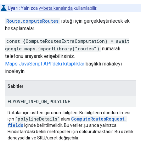
Uyarı:
Yalnızca
v=beta kanalında
kullanılabilir.
Route.computeRoutes
isteği için gerçekleştirilecek ek
hesaplamalar.
const {ComputeRoutesExtraComputation} = await
google.maps.importLibrary("routes")
numaralı
telefonu arayarak erişebilirsiniz.
Maps JavaScript API'deki kitaplıklar
başlıklı makaleyi
inceleyin.
Sabitler
FLYOVER
_
INFO
_
ON
_
POLYLINE
Rotalar için üstten görünüm bilgileri. Bu bilgilerin döndürülmesi
"polyline
Details"
Compute
Routes
Request
.
için
alanı
fields
içinde belirtilmelidir. Bu veriler şu anda yalnızca
Hindistan'daki belirli metropoller için doldurulmaktadır. Bu özellik
deneyseldir ve SKU/ücret değişebilir.