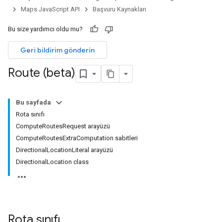
Maps JavaScript API
Başvuru Kaynakları
Bu size yardımcı oldu mu?
Geri bildirim gönderin
Route (beta)
Bu sayfada
Rota sınıfı
ComputeRoutesRequest arayüzü
ComputeRoutesExtraComputation sabitleri
DirectionalLocationLiteral arayüzü
DirectionalLocation class
Rota
sınıfı