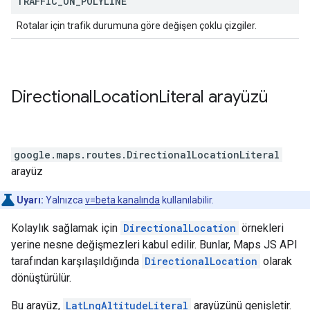
TRAFFIC
_
ON
_
POLYLINE
Rotalar için trafik durumuna göre değişen çoklu çizgiler.
Directional
Location
Literal
arayüzü
google.maps.routes
.
DirectionalLocationLiteral
arayüz
Uyarı:
Yalnızca
v=beta kanalında
kullanılabilir.
Kolaylık sağlamak için
DirectionalLocation
örnekleri
yerine nesne değişmezleri kabul edilir. Bunlar, Maps JS API
tarafından karşılaşıldığında
DirectionalLocation
olarak
dönüştürülür.
Bu arayüz,
LatLngAltitudeLiteral
arayüzünü genişletir.