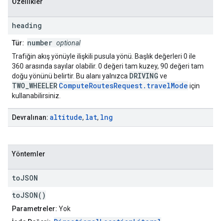
Özellikler
heading
number
Tür:
optional
Trafiğin akış yönüyle ilişkili pusula yönü. Başlık değerleri 0 ile
360 arasında sayılar olabilir. 0 değeri tam kuzey, 90 değeri tam
DRIVING
doğu yönünü belirtir. Bu alanı yalnızca
ve
TWO_WHEELER
ComputeRoutesRequest.travelMode
için
kullanabilirsiniz.
altitude
lat
lng
Devralınan:
,
,
Yöntemler
to
JSON
toJSON()
Parametreler:
Yok