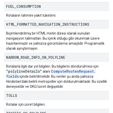
FUEL
_
CONSUMPTION
Rotaların tahmini yakıt tüketimi.
HTML
_
FORMATTED
_
NAVIGATION
_
INSTRUCTIONS
Biçimlendirilmiş bir HTML metin dizesi olarak sunulan
navigasyon talimatları. Bu içerik olduğu gibi okunmak üzere
hazırlanmıştır ve yalnızca görüntüleme amaçlıdır. Programatik
olarak ayrıştırmayın.
NARROW
_
ROAD
_
INFO
_
ON
_
POLYLINE
Rotalarla ilgili dar yol bilgileri. Bu bilgilerin döndürülmesi için
"polyline
Details"
Compute
Routes
Request
.
alanı
fields
içinde belirtilmelidir. Bu veriler şu anda yalnızca
Hindistan'daki belirli metropoller için doldurulmaktadır. Bu özellik
deneyseldir ve SKU/ücret değişebilir.
TOLLS
Rotalar için ücret bilgileri.