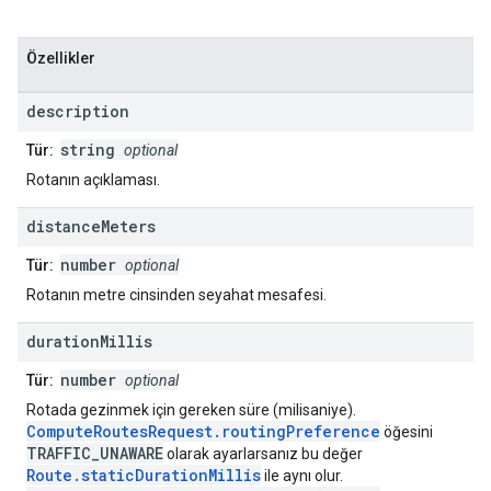
Özellikler
description
string
Tür:
optional
Rotanın açıklaması.
distance
Meters
number
Tür:
optional
Rotanın metre cinsinden seyahat mesafesi.
duration
Millis
number
Tür:
optional
Rotada gezinmek için gereken süre (milisaniye).
ComputeRoutesRequest.routingPreference
öğesini
TRAFFIC_UNAWARE
olarak ayarlarsanız bu değer
Route.staticDurationMillis
ile aynı olur.