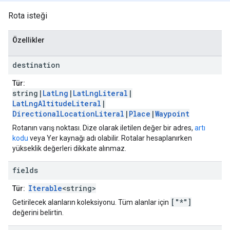
Rota isteği
Özellikler
destination
Tür:
string|
LatLng
|
LatLngLiteral
|
LatLngAltitudeLiteral
|
DirectionalLocationLiteral
|
Place
|
Waypoint
Rotanın varış noktası. Dize olarak iletilen değer bir adres,
artı
kodu
veya Yer kaynağı adı olabilir. Rotalar hesaplanırken
yükseklik değerleri dikkate alınmaz.
fields
Iterable
<string>
Tür:
["*"]
Getirilecek alanların koleksiyonu. Tüm alanlar için
değerini belirtin.