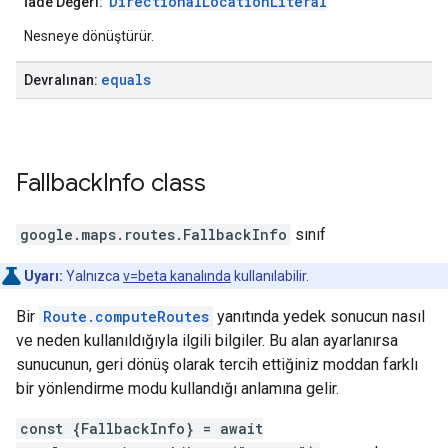
DirectionalLocationLiteral
İade Değeri:
Nesneye dönüştürür.
equals
Devralınan:
Fallback
Info
class
google.maps.routes
.
FallbackInfo
sınıf
Uyarı:
Yalnızca
v=beta kanalında
kullanılabilir.
Bir
Route.computeRoutes
yanıtında yedek sonucun nasıl
ve neden kullanıldığıyla ilgili bilgiler. Bu alan ayarlanırsa
sunucunun, geri dönüş olarak tercih ettiğiniz moddan farklı
bir yönlendirme modu kullandığı anlamına gelir.
const {FallbackInfo} = await