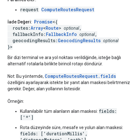
request
ComputeRoutesRequest
:
Promise
<{
İade Değeri:
routes:
Array
<
Route
>
,
optional
fallbackInfo:
FallbackInfo
,
optional
geocodingResults:
GeocodingResults
optional
}>
Bir dizi terminal ve ara yol noktası verildiğinde, isteğe bağlı
alternatif rotalarla birlikte birincil rotayı döndürür.
ComputeRoutesRequest.fields
Not: Bu yöntemde,
özelliğini ayarlayarak istekte bir yanıt alan maskesi belirtmeniz
gerekir. Değer, alan yollarının listesidir.
Örneğin:
fields:
Kullanılabilir tüm alanların alan maskesi:
['*']
Rota düzeyinde süre, mesafe ve yolun alan maskesi:
fields: ['durationMillis',
'distanceMeters', 'path']