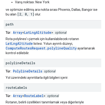
Varış noktası: New York
ve optimize edilmiş ara nokta sırası Phoenix, Dallas, Bangor ise
[2, 0, 1]
bu alan
olur.
path
Array
<
LatLngAltitude
>
Tür:
optional
Rota polylines'ı çizmek için kullanılabilecek rotanın
LatLngAltitude
listesi. Yolun ayrıntı düzeyi,
ComputeRoutesRequest.polylineQuality
ayarlanarak
kontrol edilebilir.
polyline
Details
PolylineDetails
Tür:
optional
Yol üzerindeki ayrıntılarla ilgili bilgileri içerir.
route
Labels
Array
<
RouteLabel
>
Tür:
optional
Rotanın, belirli özellikleri tanımlamak veya diğerleriyle