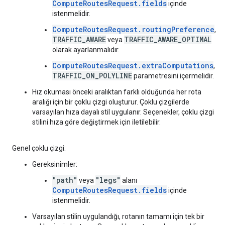
ComputeRoutesRequest.fields
içinde
istenmelidir.
ComputeRoutesRequest.routingPreference
,
TRAFFIC_AWARE
TRAFFIC_AWARE_OPTIMAL
veya
olarak ayarlanmalıdır.
ComputeRoutesRequest.extraComputations
,
TRAFFIC_ON_POLYLINE
parametresini içermelidir.
Hız okuması önceki aralıktan farklı olduğunda her rota
aralığı için bir çoklu çizgi oluşturur. Çoklu çizgilerde
varsayılan hıza dayalı stil uygulanır. Seçenekler, çoklu çizgi
stilini hıza göre değiştirmek için iletilebilir.
Genel çoklu çizgi:
Gereksinimler:
"path"
"legs"
veya
alanı
ComputeRoutesRequest.fields
içinde
istenmelidir.
Varsayılan stilin uygulandığı, rotanın tamamı için tek bir