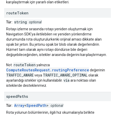
karşılaştırmak için yararlı olan etiketleri.
route
Token
string
Tür:
optional
Rotayı izleme sırasında rotayı yeniden oluşturmak için
Navigation SDK'ya iletilebilen ve yeniden yönlendirme
durumunda rota oluşturulurkenki orijinal amacı dikkate alan
opak bir jeton. Bu jetonu opak bir blob olarak değerlendirin.
Hizmet tam olarak aynı rotayı döndürse bile değeri
değişebileceğinden, istekler arasında değerini karşılaştırmayın.
routeToken
Not:
yalnızca
ComputeRoutesRequest.routingPreference
değerinin
TRAFFIC_AWARE
TRAFFIC_AWARE_OPTIMAL
veya
olarak
via
ayarlandığı istekler için kullanılabilir.
ara noktası olan
isteklerde desteklenmez.
speed
Paths
Array
<
SpeedPath
>
Tür:
optional
Rota yolunun bölümlerinin, ilgili hız okumalarıyla birlikte