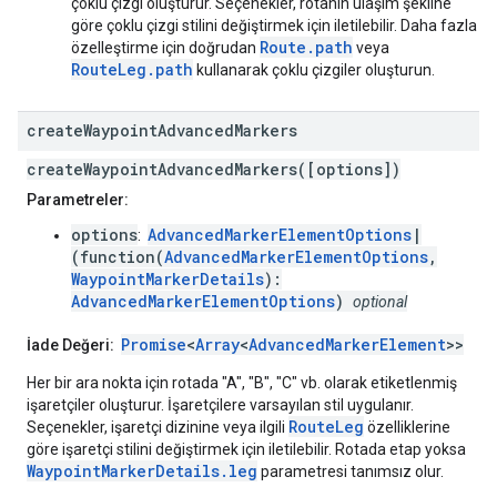
çoklu çizgi oluşturur. Seçenekler, rotanın ulaşım şekline
göre çoklu çizgi stilini değiştirmek için iletilebilir. Daha fazla
Route.path
özelleştirme için doğrudan
veya
RouteLeg.path
kullanarak çoklu çizgiler oluşturun.
create
Waypoint
Advanced
Markers
createWaypointAdvancedMarkers([options])
Parametreler:
options
AdvancedMarkerElementOptions
|
:
(function(
AdvancedMarkerElementOptions
,
WaypointMarkerDetails
):
AdvancedMarkerElementOptions
)
optional
Promise
<
Array
<
AdvancedMarkerElement
>>
İade Değeri:
Her bir ara nokta için rotada "A", "B", "C" vb. olarak etiketlenmiş
işaretçiler oluşturur. İşaretçilere varsayılan stil uygulanır.
RouteLeg
Seçenekler, işaretçi dizinine veya ilgili
özelliklerine
göre işaretçi stilini değiştirmek için iletilebilir. Rotada etap yoksa
WaypointMarkerDetails.leg
parametresi tanımsız olur.