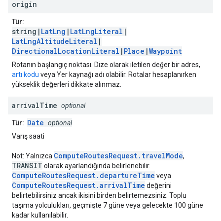
origin
Tür:
string|
LatLng
|
LatLngLiteral
|
LatLngAltitudeLiteral
|
DirectionalLocationLiteral
|
Place
|
Waypoint
Rotanın başlangıç noktası. Dize olarak iletilen değer bir adres,
artı kodu
veya Yer kaynağı adı olabilir. Rotalar hesaplanırken
yükseklik değerleri dikkate alınmaz.
arrival
Time
optional
Date
Tür:
optional
Varış saati
ComputeRoutesRequest.travelMode
Not: Yalnızca
,
TRANSIT
olarak ayarlandığında belirlenebilir.
ComputeRoutesRequest.departureTime
veya
ComputeRoutesRequest.arrivalTime
değerini
belirtebilirsiniz ancak ikisini birden belirtemezsiniz. Toplu
taşıma yolculukları, geçmişte 7 güne veya gelecekte 100 güne
kadar kullanılabilir.