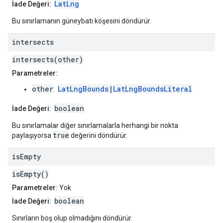
LatLng
İade Değeri:
Bu sınırlamanın güneybatı köşesini döndürür.
intersects
intersects(other)
Parametreler:
other
LatLngBounds
|
LatLngBoundsLiteral
:
boolean
İade Değeri:
Bu sınırlamalar diğer sınırlamalarla herhangi bir nokta
true
paylaşıyorsa
değerini döndürür.
is
Empty
isEmpty()
Parametreler:
Yok
boolean
İade Değeri:
Sınırların boş olup olmadığını döndürür.