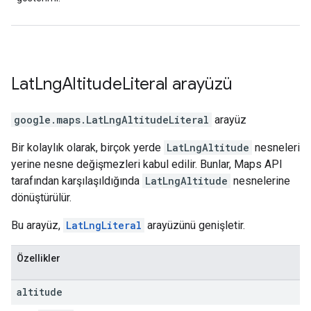
Lat
Lng
Altitude
Literal
arayüzü
google.maps
.
LatLngAltitudeLiteral
arayüz
Bir kolaylık olarak, birçok yerde
LatLngAltitude
nesneleri
yerine nesne değişmezleri kabul edilir. Bunlar, Maps API
tarafından karşılaşıldığında
LatLngAltitude
nesnelerine
dönüştürülür.
Bu arayüz,
LatLngLiteral
arayüzünü genişletir.
Özellikler
altitude