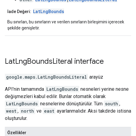
LatLngBounds
İade Değeri:
Bu sınırları, bu sınırların ve verilen sınırların birleşimini içerecek
şekilde genişletir.
Lat
Lng
Bounds
Literal
interface
google.maps
.
LatLngBoundsLiteral
arayüz
API'nin tamamında
LatLngBounds
nesneleri yerine nesne
değişmezleri kabul edilir. Bunlar otomatik olarak
LatLngBounds
nesnelerine dönüştürülür. Tüm
south
,
west
,
north
ve
east
ayarlanmalıdır. Aksi takdirde istisna
oluşturulur.
Özellikler