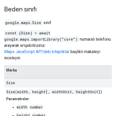
Beden
sınıfı
google.maps
.
Size
sınıf
const {Size} = await
google.maps.importLibrary("core")
numaralı telefonu
arayarak erişebilirsiniz.
Maps JavaScript API'deki kitaplıklar
başlıklı makaleyi
inceleyin.
Marka
Size
Size(width, height[, widthUnit, heightUnit])
Parametreler:
width
number
:
height
number
: