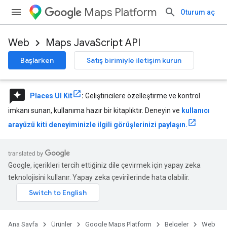
Maps Platform
Oturum aç
Web
Maps JavaScript API
Başlarken
Satış birimiyle iletişim kurun
reviews
Places UI Kit
:
Geliştiricilere özelleştirme ve kontrol
imkanı sunan, kullanıma hazır bir kitaplıktır. Deneyin ve
kullanıcı
arayüzü kiti deneyiminizle ilgili görüşlerinizi paylaşın.
Google, içerikleri tercih ettiğiniz dile çevirmek için yapay zeka
teknolojisini kullanır. Yapay zeka çevirilerinde hata olabilir.
Ana Sayfa
Ürünler
Google Maps Platform
Belgeler
Web