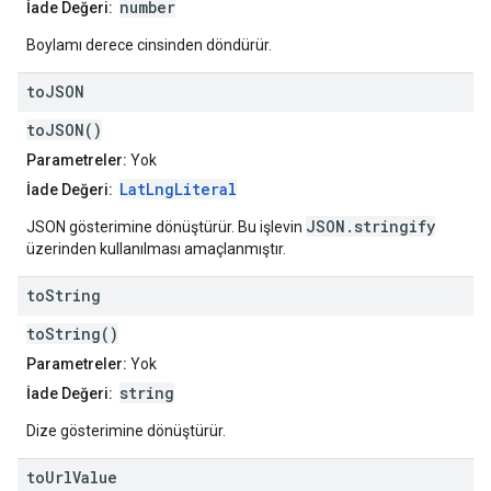
number
İade Değeri:
Boylamı derece cinsinden döndürür.
to
JSON
toJSON()
Parametreler:
Yok
LatLngLiteral
İade Değeri:
JSON.stringify
JSON gösterimine dönüştürür. Bu işlevin
üzerinden kullanılması amaçlanmıştır.
to
String
toString()
Parametreler:
Yok
string
İade Değeri:
Dize gösterimine dönüştürür.
to
Url
Value