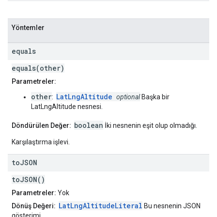
Yöntemler
equals
equals(other)
Parametreler:
other
LatLngAltitude
:
optional
Başka bir
LatLngAltitude nesnesi.
boolean
Döndürülen Değer:
İki nesnenin eşit olup olmadığı.
Karşılaştırma işlevi.
to
JSON
toJSON()
Parametreler:
Yok
LatLngAltitudeLiteral
Dönüş Değeri:
Bu nesnenin JSON
gösterimi.