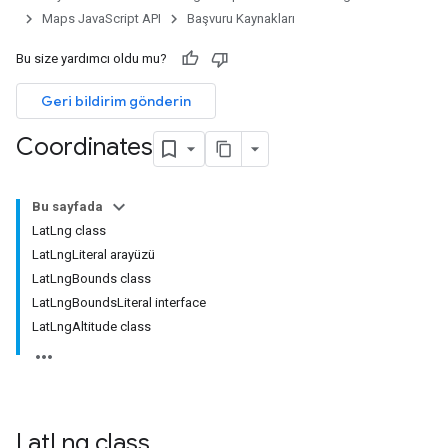
Maps JavaScript API
Başvuru Kaynakları
Bu size yardımcı oldu mu?
Geri bildirim gönderin
Coordinates
Bu sayfada
LatLng class
LatLngLiteral arayüzü
LatLngBounds class
LatLngBoundsLiteral interface
LatLngAltitude class
Lat
Lng
class