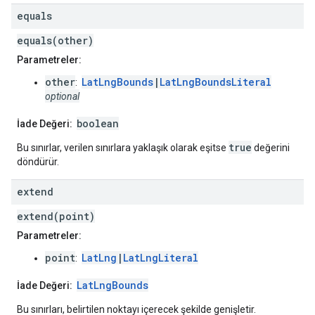
equals
equals(other)
Parametreler:
other
LatLngBounds
|
LatLngBoundsLiteral
:
optional
boolean
İade Değeri:
true
Bu sınırlar, verilen sınırlara yaklaşık olarak eşitse
değerini
döndürür.
extend
extend(point)
Parametreler:
point
LatLng
|
LatLngLiteral
:
LatLngBounds
İade Değeri:
Bu sınırları, belirtilen noktayı içerecek şekilde genişletir.