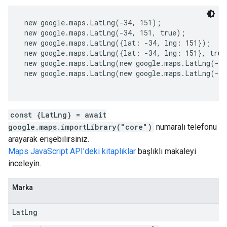
 new google.maps.LatLng(-34, 151);
 new google.maps.LatLng(-34, 151, true);
 new google.maps.LatLng({lat: -34, lng: 151});
 new google.maps.LatLng({lat: -34, lng: 151}, true
 new google.maps.LatLng(new google.maps.LatLng(-3
 new google.maps.LatLng(new google.maps.LatLng(-3
const {LatLng} = await
google.maps.importLibrary("core")
numaralı telefonu
arayarak erişebilirsiniz.
Maps JavaScript API'deki kitaplıklar
başlıklı makaleyi
inceleyin.
Marka
Lat
Lng