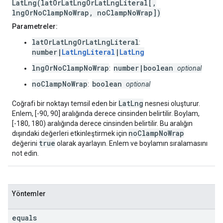
LatLng(latOrLatLngOrLatLngLiteral[,
lngOrNoClampNoWrap, noClampNoWrap])
Parametreler:
latOrLatLngOrLatLngLiteral
:
number|
LatLngLiteral
|
LatLng
lngOrNoClampNoWrap
number|boolean
:
optional
noClampNoWrap
boolean
:
optional
LatLng
Coğrafi bir noktayı temsil eden bir
nesnesi oluşturur.
Enlem, [-90, 90] aralığında derece cinsinden belirtilir. Boylam,
[-180, 180) aralığında derece cinsinden belirtilir. Bu aralığın
noClampNoWrap
dışındaki değerleri etkinleştirmek için
true
değerini
olarak ayarlayın. Enlem ve boylamın sıralamasını
not edin.
Yöntemler
equals