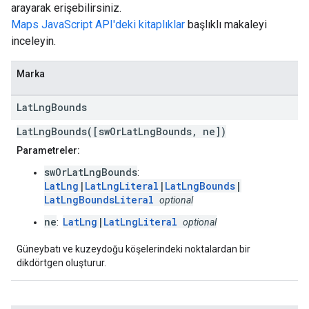
arayarak erişebilirsiniz.
Maps JavaScript API'deki kitaplıklar
başlıklı makaleyi
inceleyin.
Marka
Lat
Lng
Bounds
LatLngBounds([swOrLatLngBounds, ne])
Parametreler:
swOrLatLngBounds
:
LatLng
|
LatLngLiteral
|
LatLngBounds
|
LatLngBoundsLiteral
optional
ne
LatLng
|
LatLngLiteral
:
optional
Güneybatı ve kuzeydoğu köşelerindeki noktalardan bir
dikdörtgen oluşturur.