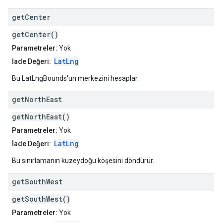
get
Center
getCenter()
Parametreler:
Yok
LatLng
İade Değeri:
Bu LatLngBounds'un merkezini hesaplar.
get
North
East
getNorthEast()
Parametreler:
Yok
LatLng
İade Değeri:
Bu sınırlamanın kuzeydoğu köşesini döndürür.
get
South
West
getSouthWest()
Parametreler:
Yok