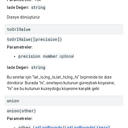
string
İade Değeri:
Dizeye dönüştürür.
to
Url
Value
toUrlValue([precision])
Parametreler:
precision
number
:
optional
string
İade Değeri:
Bu sınırlar için "lat_lo,lng_lo,lat_hi,lng_hi" biçiminde bir dize
döndürür. Burada "lo", sınırlayıcı kutunun güneybatı köşesine,
"hi" ise bu kutunun kuzeydoğu köşesine karşılık gelir.
union
union(other)
Parametreler:
other
LatLngBounds
|
LatLngBoundsLiteral
: