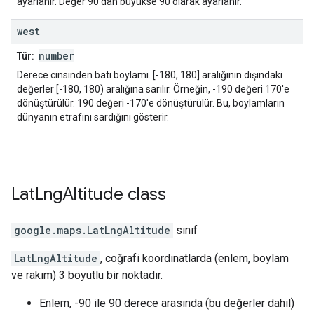
ayarlanır. Değer 90'dan büyükse 90 olarak ayarlanır.
west
number
Tür:
Derece cinsinden batı boylamı. [-180, 180] aralığının dışındaki
değerler [-180, 180) aralığına sarılır. Örneğin, -190 değeri 170'e
dönüştürülür. 190 değeri -170'e dönüştürülür. Bu, boylamların
dünyanın etrafını sardığını gösterir.
Lat
Lng
Altitude
class
google.maps
.
LatLngAltitude
sınıf
LatLngAltitude
, coğrafi koordinatlarda (enlem, boylam
ve rakım) 3 boyutlu bir noktadır.
Enlem, -90 ile 90 derece arasında (bu değerler dahil)