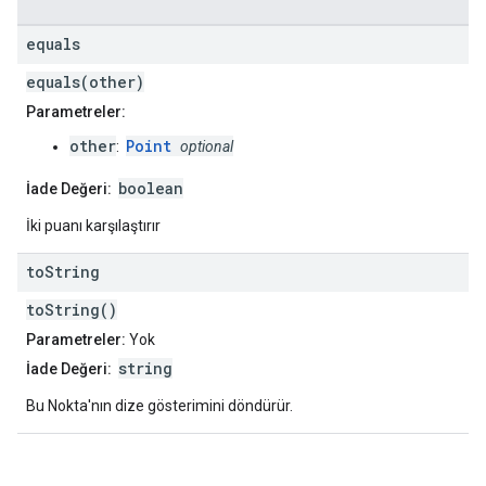
equals
equals(other)
Parametreler:
other
Point
:
optional
boolean
İade Değeri:
İki puanı karşılaştırır
to
String
toString()
Parametreler:
Yok
string
İade Değeri:
Bu Nokta'nın dize gösterimini döndürür.