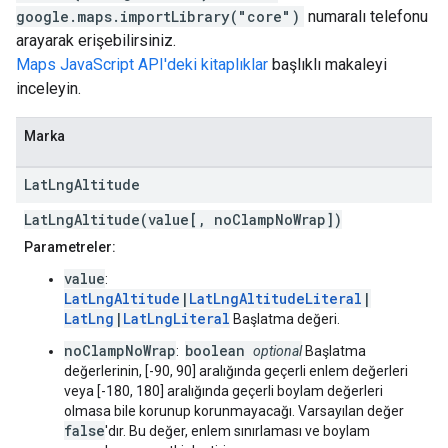
google.maps.importLibrary("core")
numaralı telefonu
arayarak erişebilirsiniz.
Maps JavaScript API'deki kitaplıklar
başlıklı makaleyi
inceleyin.
Marka
Lat
Lng
Altitude
LatLngAltitude(value[, noClampNoWrap])
Parametreler:
value
:
LatLngAltitude
|
LatLngAltitudeLiteral
|
LatLng
|
LatLngLiteral
Başlatma değeri.
noClampNoWrap
boolean
:
optional
Başlatma
değerlerinin, [-90, 90] aralığında geçerli enlem değerleri
veya [-180, 180] aralığında geçerli boylam değerleri
olmasa bile korunup korunmayacağı. Varsayılan değer
false
'dır. Bu değer, enlem sınırlaması ve boylam