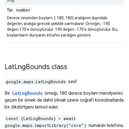
number
Tür:
Derece cinsinden boylam. [-180, 180] aralığının dışındaki
değerler, aralığa girecek şekilde sarmalanır. Örneğin, -190
değeri 170'e dönüştürülür. 190 değeri -170'e dönüştürülür. Bu,
boylamların dünyanın etrafını sardığını gösterir.
Lat
Lng
Bounds
class
google.maps
.
LatLngBounds
sınıf
Bir
LatLngBounds
örneği, 180 derece boylam meridyenini
geçen bir örnek de dahil olmak üzere coğrafi koordinatlarda
bir dikdörtgeni temsil eder.
const {LatLngBounds} = await
google.maps.importLibrary("core")
numaralı telefonu