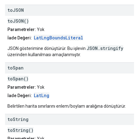
to
JSON
toJSON()
Parametreler:
Yok
LatLngBoundsLiteral
İade Değeri:
JSON.stringify
JSON gösterimine dönüştürür. Bu işlevin
üzerinden kullanılması amaçlanmıştır.
to
Span
toSpan()
Parametreler:
Yok
LatLng
İade Değeri:
Belirtilen harita sınırlarını enlem/boylam aralığına dönüştürür.
to
String
toString()
Parametreler:
Yok