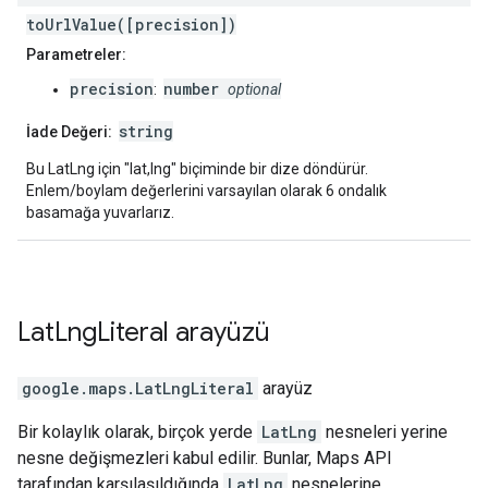
toUrlValue([precision])
Parametreler:
precision
number
:
optional
string
İade Değeri:
Bu LatLng için "lat,lng" biçiminde bir dize döndürür.
Enlem/boylam değerlerini varsayılan olarak 6 ondalık
basamağa yuvarlarız.
Lat
Lng
Literal
arayüzü
google.maps
.
LatLngLiteral
arayüz
Bir kolaylık olarak, birçok yerde
LatLng
nesneleri yerine
nesne değişmezleri kabul edilir. Bunlar, Maps API
tarafından karşılaşıldığında
LatLng
nesnelerine