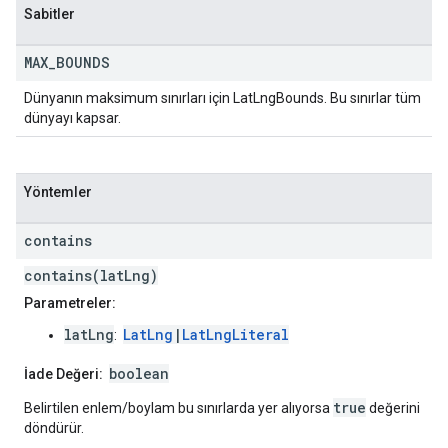
Sabitler
MAX
_
BOUNDS
Dünyanın maksimum sınırları için LatLngBounds. Bu sınırlar tüm
dünyayı kapsar.
Yöntemler
contains
contains(latLng)
Parametreler:
latLng
LatLng
|
LatLngLiteral
:
boolean
İade Değeri:
true
Belirtilen enlem/boylam bu sınırlarda yer alıyorsa
değerini
döndürür.