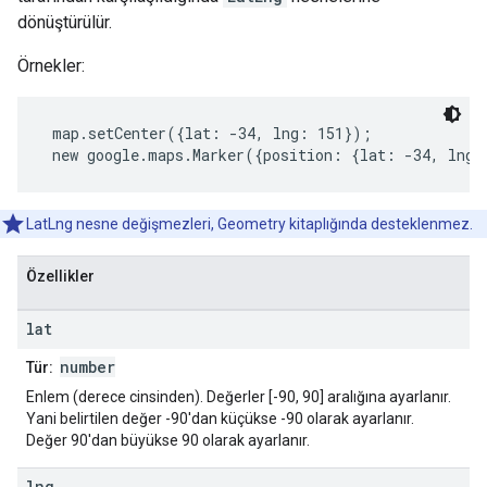
dönüştürülür.
Örnekler:
 map.setCenter({lat: -34, lng: 151});
 new google.maps.Marker({position: {lat: -34, lng:
LatLng nesne değişmezleri, Geometry kitaplığında desteklenmez.
Özellikler
lat
number
Tür:
Enlem (derece cinsinden). Değerler [-90, 90] aralığına ayarlanır.
Yani belirtilen değer -90'dan küçükse -90 olarak ayarlanır.
Değer 90'dan büyükse 90 olarak ayarlanır.
lng