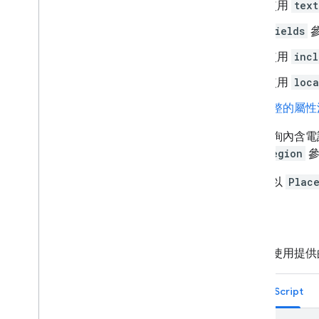
使用
text
Place Details
地點相片
fields
參
地點評論
使用
inc
Place Autocomplete
AI 生成摘要
使用
loca
地點資料欄位
查看完整的屬性
地點類型
Places UI Kit
如果查詢內含電
地點指南
須將
region
參
使用路徑
系統會以
Plac
總覽
開始使用
範例
立即試用
路線類別
下例會使用提供
Route Matrix 類別
遷移指南
TypeScript
資源