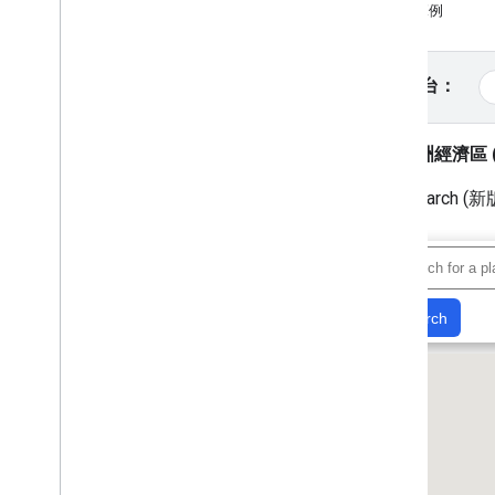
試用範例
教學課程
使用 HTML 加入含有標記的 Google 地
圖
選取平台：
使用 Java
Script 加入含有標記的
Google 地圖
在 React 應用程式中加入 Google 地圖
歐洲經濟區 (
顯示目前位置
Text Sear
叢集標記
概念
版本管理
本地化
最佳做法
Type
Script
Promise
基本地圖
在網頁中新增 Google 地圖
地圖事件