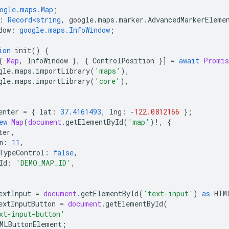
ogle.maps.Map
;
:
Record<string
,
google
.
maps
.
marker
.
AdvancedMarkerEleme
dow
:
google.maps.InfoWindow
;
ion
init
()
{
{
Map
,
InfoWindow
},
{
ControlPosition
}]
=
await
Promis
gle
.
maps
.
importLibrary
(
'maps'
),
gle
.
maps
.
importLibrary
(
'core'
),
enter
=
{
lat
:
37.4161493
,
lng
:
-
122.0812166
};
ew
Map
(
document
.
getElementById
(
'map'
)
!
,
{
ter
,
m
:
11
,
TypeControl
:
false
,
Id
:
'DEMO_MAP_ID'
,
extInput
=
document
.
getElementById
(
'text-input'
)
as
HTM
extInputButton
=
document
.
getElementById
(
xt-input-button'
MLButtonElement
;