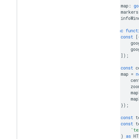
let
map
:
go
驗證地址
let
markers
總覽
let
infoWin
立即試用
開始使用
async
funct
驗證地址
const
[
goo
瞭解基本回應
goo
處理驗證回應
]);
處理美國地址
國家
/
地區涵蓋範圍
const
c
map
=
n
cen
在地圖上繪圖
zoo
總覽
map
資訊視窗
map
圖案和線條
});
符號
const
t
Web
GL 功能
const
t
Deck
.
gl 資料視覺化
'te
區域疊加層
)
as
HT