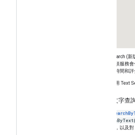
地圖控制項
控制縮放和平移
算繪類型 (光柵和向量)
地圖類型
地圖色彩配置
地圖與圖塊座標
自訂地圖
Text Sea
訊。這項服務會傳
使用 3D 地圖
用營業時間和評
總覽
開始使用
如要使用 Text 
概念
3D 基本地圖
透過文字查
標記
在地圖上繪圖
呼叫
searchBy
資源
searchByText
項要求，以及
標記