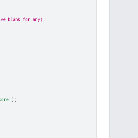
ave blank for any).
core'
);