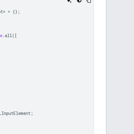
nt
>
=
{};
e
.
all
([
LInputElement
;