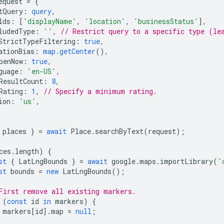
equest
=
{
tQuery
:
query
,
lds
:
[
'displayName'
,
'location'
,
'businessStatus'
],
ludedType
:
''
,
// Restrict query to a specific type (le
StrictTypeFiltering
:
true
,
ationBias
:
map.getCenter
(),
penNow
:
true
,
guage
:
'en-US'
,
ResultCount
:
8
,
Rating
:
1
,
// Specify a minimum rating.
ion
:
'us'
,
places
}
=
await
Place
.
searchByText
(
request
);
ces
.
length
)
{
st
{
LatLngBounds
}
=
await
google
.
maps
.
importLibrary
(
'
st
bounds
=
new
LatLngBounds
();
First remove all existing markers.
(
const
id
in
markers
)
{
markers
[
id
].
map
=
null
;