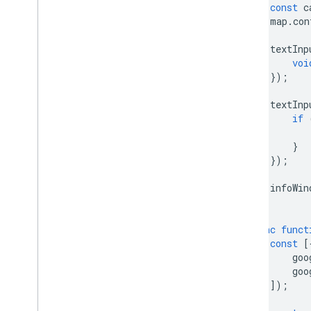
自訂疊加層
const
c
新增自訂圖例
map
.
con
textInp
顯示資料
voi
總覽
});
資料集資料導向樣式
界線資料導向樣式
textInp
if
KML
Geo
JSON
}
資料圖層
});
熱視圖 (已淘汰)
車流量、大眾運輸和單車圖層
infoWin
}
服務
async
funct
海拔高度
const
[
地理編碼
goo
最大縮放圖像
goo
]);
街景服務