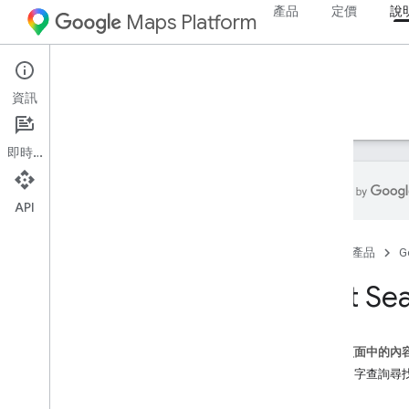
產品
定價
說
Maps Platform
Web
Maps JavaScript API
資訊
指南
參考資料
範例
資源
舊版
即時通訊
API
Maps Java
Script API
首頁
產品
G
總覽
設定 Java
Script API
Text Se
取得及使用地圖示範金鑰
使用 App Check 保護 API 金鑰
載入 Maps Java
Script API
這個頁面中的內
錯誤處理
透過文字查詢尋
疑難排解
範例