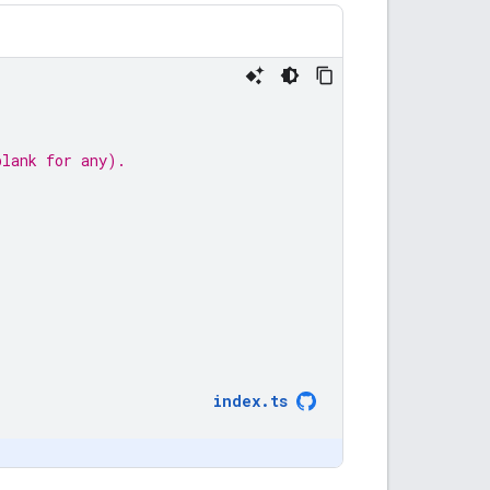
blank for any).
index
.
ts