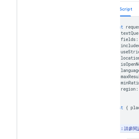
總覽
開始使用
TypeScript
在地圖上新增標記
自訂基本標記
const
reque
使用圖形建立標記
textQue
使用 HTML 和 CSS 建立標記
fields
:
include
控管衝突行為、海拔高度和顯示設定
useStri
將標記設計為可點擊且易於讀取
locatio
將標記設為可拖曳
isOpenN
改用進階標記
languag
標記 (舊版)
maxResu
minRati
region
:
使用地點
};
總覽
地點 (新版)
const
{
pla
總覽
開始使用
Text Search (新版)
注意：
請參閱
Nearby Search (新版)