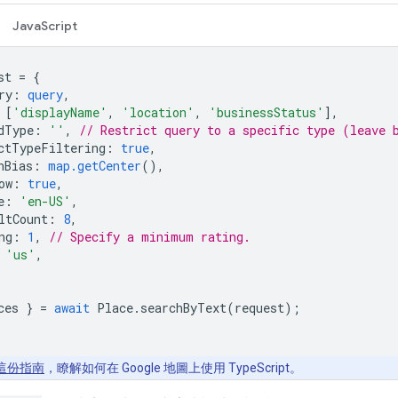
JavaScript
st
=
{
ry
:
query
,
[
'displayName'
,
'location'
,
'businessStatus'
],
dType
:
''
,
// Restrict query to a specific type (leave 
ctTypeFiltering
:
true
,
nBias
:
map.getCenter
(),
ow
:
true
,
e
:
'en-US'
,
ltCount
:
8
,
ng
:
1
,
// Specify a minimum rating.
'us'
,
ces
}
=
await
Place
.
searchByText
(
request
);
這份指南
，瞭解如何在 Google 地圖上使用 TypeScript。