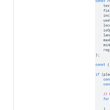
const
r
其他程式庫
tex
總覽
fie
空氣品質監測計小工具 (實驗性)
inc
use
繪圖程式庫 (已淘汰)
loc
幾何圖形程式庫
isO
視覺化程式庫 (已淘汰)
lan
開放原始碼程式庫
max
min
reg
更多指南
};
Google 載入器遷移指南
地點欄位遷移 (open
_
now、utc
_
offset)
const
{
從第 2 版升級至第 3 版
if
(
pla
con
con
// 
for
}