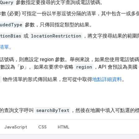
Query
參數指定要搜尋的文字查詢或電話號碼。
數 (必要) 可指定一份以半形逗號分隔的清單，其中包含一或
ludedType
參數，只傳回指定類型的結果。
tionBias
或
locationRestriction
，將文字搜尋結果的範圍
清單。
話號碼，則應設定 region 參數。舉例來說，如果您使用電話
數設為「jp」。如果在要求中省略
region
，API 會預設為美國 
e
物件清單的形式傳回結果，您可從中取得
地點詳細資料
。
的查詢文字呼叫
searchByText
，然後在地圖中填入可點選的
JavaScript
CSS
HTML