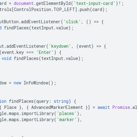
ard
=
document
.
getElementById
(
'text-input-card'
)
!
;
trols
[
ControlPosition
.
TOP_LEFT
].
push
(
card
);
utButton
.
addEventListener
(
'click'
,
()
=
>
{
d
findPlaces
(
textInput
.
value
);
ut
.
addEventListener
(
'keydown'
,
(
event
)
=
>
{
(
event
.
key
===
'Enter'
)
{
void
findPlaces
(
textInput
.
value
);
dow
=
new
InfoWindow
();
ion
findPlaces
(
query
:
string
)
{
{
Place
},
{
AdvancedMarkerElement
}]
=
await
Promise
.
a
gle
.
maps
.
importLibrary
(
'places'
),
gle
.
maps
.
importLibrary
(
'marker'
),