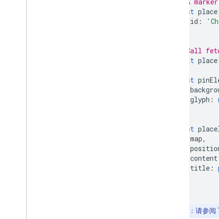
// A marker
概览
const
place
开始使用
id
:
'Ch
向地图添加标记
});
自定义基本标记
创建带有图形的标记
// Call fet
await
place
使用 HTML 和 CSS 创建标记
控制冲突行为、海拔高度和可见性
const
pinEl
使标记可点击且可访问
backgro
使标记可拖动
glyph
:
迁移到高级标记
});
标记（旧版）
const
place
map
,
使用地点
positio
概览
content
地点（新）
title
:
});
Places UI Kit
地点指南
地点图标
注意
：请参阅 T
地点 ID