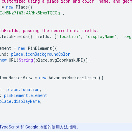
 customized using a place icon and color, name, and geo
=
new
Place
({
IJN5Nz71W3j4ARhx5bwpTQEGg'
,
chFields, passing the desired data fields.
.
fetchFields
({
fields
:
[
'location'
,
'displayName'
,
'svg
ement
=
new
PinElement
({
und
:
place.iconBackgroundColor
,
new
URL
(
String
(
place
.
svgIconMaskURI
)),
IconMarkerView
=
new
AdvancedMarkerElement
({
n
:
place.location
,
:
pinElement.element
,
place.displayName
,
ypeScript 和 Google 地图的使用方法
指南
。