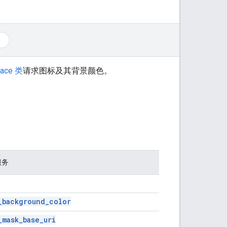
lace 类
请求图标及其背景颜色。
服务
_
background
_
color
_
mask
_
base
_
uri