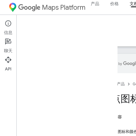
产品
价格
文
Maps Platform
Web
Maps JavaScript API
信息
指南
参考文档
示例
资源
旧版
聊天
API
Maps Java
Script API
首页
产品
G
概览
设置 Java
Script API
地点图
获取和使用 Maps Demo Key
使用 App Check 保护您的 API 密钥
加载 Maps Java
Script API
本页内容
错误处理
字段
问题排查
将地点图标和颜