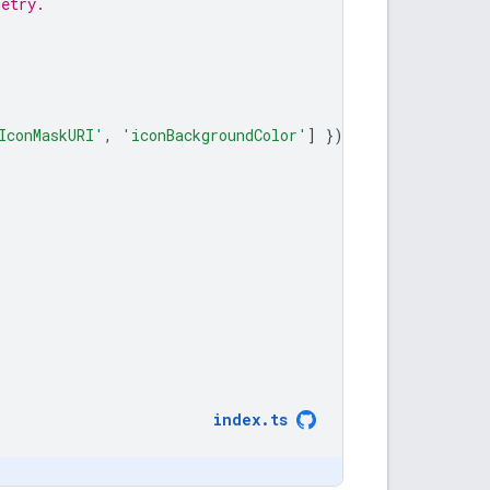
metry.
IconMaskURI'
,
'iconBackgroundColor'
]
});
index
.
ts