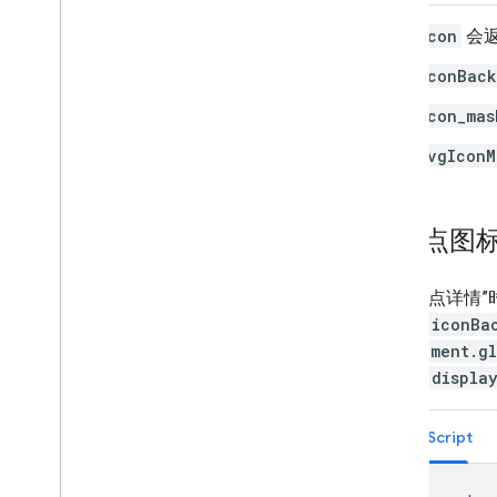
地图控件
icon
会返
控制缩放和平移
渲染类型（光栅和矢量）
iconBack
地图类型
icon_mas
地图配色方案
地图和图块坐标
svgIconM
自定义地图
将地点图
使用 3D 地图
概览
开始使用
使用“地点详情
概念
place.iconBa
3D 基本地图
PinElement.g
标记
place.displa
在地图上绘制
资源
TypeScript
标记