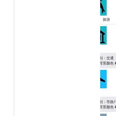
KML
Geo
JSON
数据层
水族馆、旅游
热图（已弃用）
路况图层、公交图层和骑行图层
服务
海拔
博物馆
地理编码
地点类别：交通
图像最大缩放级别
（图标背景颜色 #
街景
其他库
概览
空气质量检测仪 widget（实验性）
机场
绘图库（已弃用）
地点类别：市政/
几何图形库
（图标背景颜色 #
可视化库（已弃用）