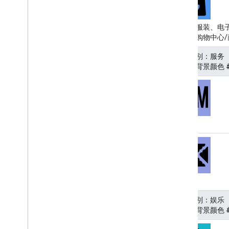
处理验证响应
处理美国地址
图书、服装、电
国家和地区覆盖率
鞋类、购物中心/
在地图上绘制
地点类别：服务
（图标背景颜色 #
概览
信息窗口
形状和线条
符号
Web
GL 功能
ATM
Deck
.
gl 数据可视化
地面叠加层
自定义叠加层
添加自定义图例
邮局
显示数据
地点类别：娱乐
概览
（图标背景颜色 #
数据集的数据驱动型样式
边界的数据驱动型样式