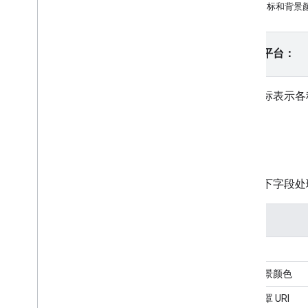
地点图标和背景
教程
使用 HTML 添加带有标记的 Google 地
图
请选择平台：
使用 Java
Script 添加带有标记的
Google 地图
向 React 应用添加 Google 地图
地点图标表示各
显示当前位置
为标记划分聚类
字段
概念
版本控制
使用以下字段处
本地化
最佳实践
字段
Type
Script
promise
图标
基本地图
图标背景颜色
将 Google 地图添加到网页中
图标遮罩 URI
地图事件