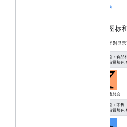
使用 App Check 保护您的 API 密钥
查看示例
为现有 Places API 用户采用 Places UI
Kit
地点图标
使用路线
概览
开始使用
下表按类别显示
体验演示版
路线类
地点类别：食品
Route Matrix 类
（图标背景颜色 #
迁移指南
资源
地址验证
酒吧、夜总会
概览
体验演示版
地点类别：零售
开始使用
（图标背景颜色 #
验证地址
了解基本回复