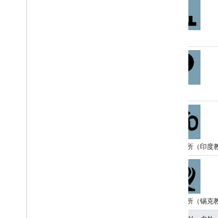
开源库
更多指南
Google 加载器迁移指南
墓地
地点字段迁移（open
_
now、utc
_
offset）
从 v2 升级到 v3
停车场
宗教场所（印度
宗教场所（锡克