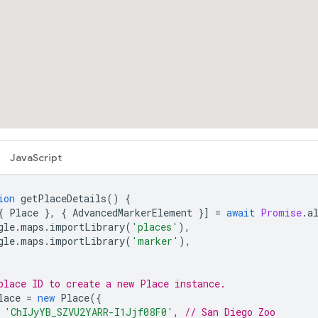
JavaScript
ion
getPlaceDetails
()
{
{
Place
},
{
AdvancedMarkerElement
}]
=
await
Promise
.
a
gle
.
maps
.
importLibrary
(
'places'
),
gle
.
maps
.
importLibrary
(
'marker'
),
place ID to create a new Place instance.
lace
=
new
Place
({
'ChIJyYB_SZVU2YARR-I1Jjf08F0'
,
// San Diego Zoo