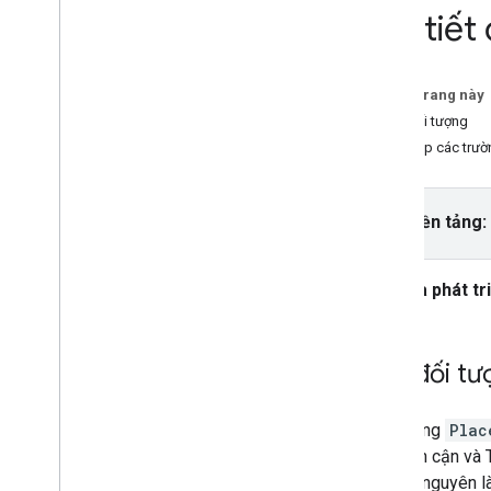
Chi tiết
Hướng dẫn
Thêm Google Maps có điểm đánh dấu
bằng HTML
Trên trang này
Thêm Google Maps có điểm đánh dấu
Đặt đối tượng
bằng Java
Script
Tìm nạp các trườ
Thêm Google Maps vào ứng dụng
React
Hiện vị trí hiện tại
Chọn nền tảng:
Điểm đánh dấu cụm
Ý tưởng
Nhà phát tr
Lập phiên bản
Bản địa hoá
Các phương pháp hay nhất
Đặt đối tư
Type
Script
Lời hứa
Đối tượng
Plac
kiếm lân cận và
Bản đồ cơ sở
(tên tài nguyên 