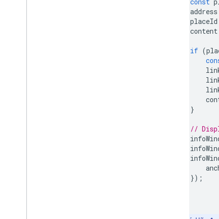
const
p
Tính năng Web
GL
address
Hình ảnh dữ liệu Deck
.
gl
placeId
Lớp phủ mặt đất
content
Lớp phủ tuỳ chỉnh
if
(
pla
Thêm chú thích tuỳ chỉnh
con
lin
Hiển thị dữ liệu
lin
Tổng quan
lin
Định kiểu dựa trên dữ liệu cho tập dữ
con
liệu
}
Định kiểu dựa trên dữ liệu cho ranh giới
// Disp
KML
infoWin
Geo
JSON
infoWin
Lớp dữ liệu
infoWin
Bản đồ nhiệt (không dùng nữa)
anc
Các lớp Giao thông
,
Phương tiện công
});
cộng và Xe đạp
}
Dịch vụ