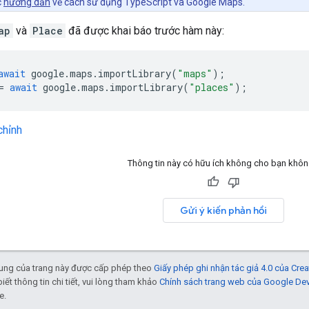
c
hướng dẫn
về cách sử dụng TypeScript và Google Maps.
ap
và
Place
đã được khai báo trước hàm này:
await
google
.
maps
.
importLibrary
(
"maps"
);
=
await
google
.
maps
.
importLibrary
(
"places"
);
chỉnh
Thông tin này có hữu ích không cho bạn khô
Gửi ý kiến phản hồi
 dung của trang này được cấp phép theo
Giấy phép ghi nhận tác giả 4.0 của Cr
biết thông tin chi tiết, vui lòng tham khảo
Chính sách trang web của Google De
e.