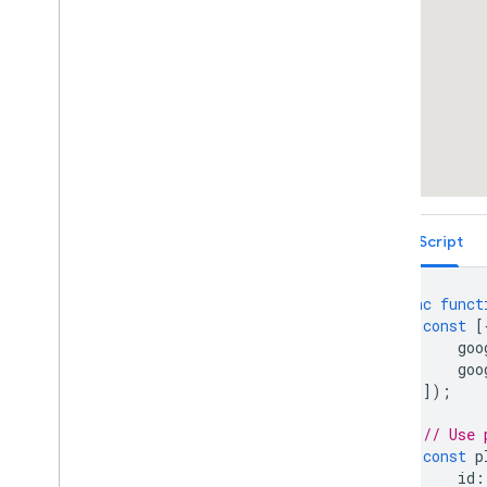
Bắt đầu
Tìm kiếm văn bản (Mới)
Tìm kiếm lân cận (Mới)
Thông tin về địa điểm
Hình ảnh về địa điểm
Bài đánh giá về địa điểm
Tự động hoàn thành địa điểm
Bản tóm tắt dựa trên AI
Trường dữ liệu về địa điểm
TypeScript
Loại địa điểm
Places UI Kit
async
funct
Hướng dẫn về địa điểm
const
[
goo
Làm việc với các tuyến đường
goo
Tổng quan
]);
Bắt đầu
// Use 
Xem bản minh hoạ
const
p
Loại tuyến đường
id
: