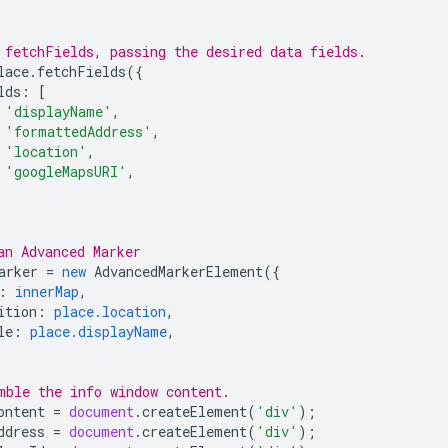
 fetchFields, passing the desired data fields.
lace
.
fetchFields
({
lds
:
[
'displayName'
,
'formattedAddress'
,
'location'
,
'googleMapsURI'
,
an Advanced Marker
arker
=
new
AdvancedMarkerElement
({
:
innerMap
,
ition
:
place.location
,
le
:
place.displayName
,
mble the info window content.
ontent
=
document
.
createElement
(
'div'
);
ddress
=
document
.
createElement
(
'div'
);