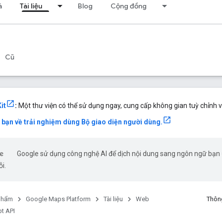
á
Tài liệu
Blog
Cộng đồng
Cũ
it
:
Một thư viện có thể sử dụng ngay, cung cấp không gian tuỳ chỉnh v
a bạn về trải nghiệm dùng Bộ giao diện người dùng.
Google sử dụng công nghệ AI để dịch nội dung sang ngôn ngữ bạn ư
ỗi.
phẩm
Google Maps Platform
Tài liệu
Web
Thông
t API