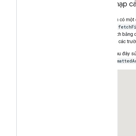
Tìm nạp c
Điểm đánh dấu
Tổng quan
Bắt đầu
Nếu bạn có một
Thêm điểm đánh dấu vào bản đồ
Place.fetchF
Tuỳ chỉnh điểm đánh dấu cơ bản
phân tách bằng d
Tạo điểm đánh dấu bằng đồ hoạ
liệu cho các trư
Tạo điểm đánh dấu bằng HTML và CSS
Ví dụ sau đây s
Kiểm soát hành vi va chạm
,
độ cao và
khả năng hiển thị
và
formattedA
Tạo điểm đánh dấu có thể nhấp và truy
cập
Làm cho điểm đánh dấu có thể kéo
Di chuyển sang điểm đánh dấu nâng
cao
Điểm đánh dấu (cũ)
Làm việc với Địa điểm
Tổng quan
Địa điểm (Mới)
Tổng quan