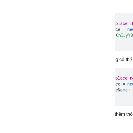
Thêm Google Maps vào trang web
điểm:
Ánh xạ các sự kiện
Các chế độ điều khiển trên bản đồ
Điều khiển tính năng thu phóng và kéo
// Use a place I
const
place
=
ne
Loại kết xuất (đường quét và vectơ)
id
:
'ChIJyYB
Loại bản đồ
});
Bản đồ phối màu
Toạ độ bản đồ và ô
Tuỳ chỉnh bản đồ
Bạn cũng có thể
Thao tác với Bản đồ 3D
// Use a place r
Tổng quan
const
place
=
ne
Bắt đầu
resourceName
:
Ý tưởng
});
Bản đồ 3D cơ sở
Điểm đánh dấu
Để biết thêm th
Vẽ trên bản đồ
Tài nguyên