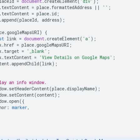
laceId
=
document
.
createElement
(
'div'
);
.
textContent
=
place
.
formattedAddress
||
''
;
.
textContent
=
place
.
id
;
.
append
(
placeId
,
address
);
ce
.
googleMapsURI
)
{
st
link
=
document
.
createElement
(
'a'
);
k
.
href
=
place
.
googleMapsURI
;
k
.
target
=
'_blank'
;
k
.
textContent
=
'View Details on Google Maps'
;
tent
.
appendChild
(
link
);
lay an info window.
dow
.
setHeaderContent
(
place
.
displayName
);
dow
.
setContent
(
content
);
dow
.
open
({
hor
:
marker
,