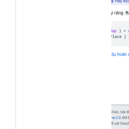
Độ cao
Lưu ý:
Hãy đọ
Mã hoá địa lý
Xin lưu ý rằng
M
Hình ảnh thu phóng tối đa
Chế độ xem phố
const
{
Map
}
=
Thư viện bổ sung
const
{
Place
}
Tổng quan
Tiện ích Máy đo chất lượng không
khí (thử nghiệm)
Xem ví dụ hoàn 
Thư viện bản vẽ (không dùng nữa)
Thư viện hình học
Thư viện trực quan hoá (không
dùng nữa)
Thư viện nguồn mở
Hướng dẫn khác
Hướng dẫn di chuyển trình tải Google
Trừ phi có lưu ý khác, nội
Di chuyển trường địa điểm (open
_
now
,
Giấy phép Apache 2.0
. Để 
utc
_
offset)
các đơn vị liên kết với Oracl
Nâng cấp từ phiên bản 2 lên phiên bản