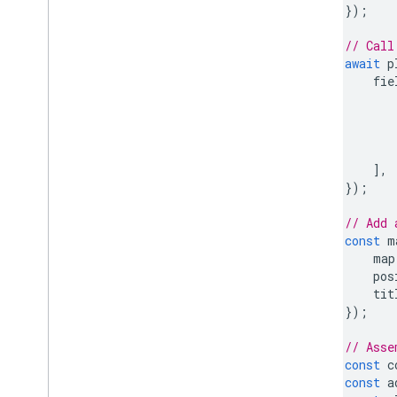
Lớp Ma trận tuyến đường
});
Hướng dẫn di chuyển
Tài nguyên
// Call
await
p
fie
Xác thực địa chỉ
Tổng quan
Xem bản minh hoạ
Bắt đầu
],
Xác thực địa chỉ
});
Hiểu phản hồi cơ bản
Xử lý phản hồi xác thực
// Add 
Xử lý địa chỉ ở Hoa Kỳ
const
m
Phạm vi quốc gia và khu vực
map
pos
tit
Vẽ trên bản đồ
});
Tổng quan
Cửa sổ thông tin
// Asse
Hình dạng và đường kẻ
const
c
const
a
Biểu tượng