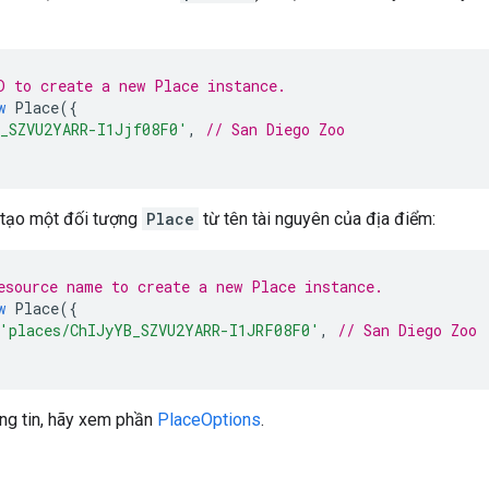
D to create a new Place instance.
w
Place
({
_SZVU2YARR-I1Jjf08F0'
,
// San Diego Zoo
 tạo một đối tượng
Place
từ tên tài nguyên của địa điểm:
esource name to create a new Place instance.
w
Place
({
'places/ChIJyYB_SZVU2YARR-I1JRF08F0'
,
// San Diego Zoo
ông tin, hãy xem phần
PlaceOptions
.