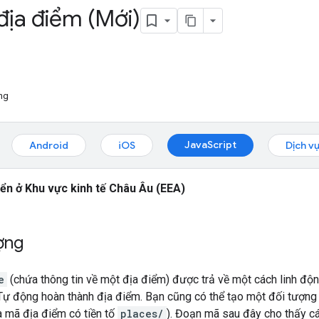
 địa điểm (Mới)
ng
JavaScript
Android
iOS
Dịch v
iển ở Khu vực kinh tế Châu Âu (EEA)
ợng
e
(chứa thông tin về một địa điểm) được trả về một cách linh độ
 Tự động hoàn thành địa điểm. Bạn cũng có thể tạo một đối tượn
là mã địa điểm có tiền tố
places/
). Đoạn mã sau đây cho thấy c