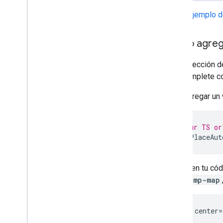
Tipos de lugares
Ver el ejemplo 
Kit de IU de Places
Guías de Places
Cómo agrega
Trabaja con rutas
Si tu dirección 
Descripción general
Autocomplete co
Comenzar
Prueba la demostración
Para agregar un 
Clase de ruta
Clase Route Matrix
Guías de migración
// In your TS or
const
{
PlaceAut
Recursos
Validación de la dirección
Luego, en tu có
Descripción general
de un
gmp-map
Prueba la demostración
Comenzar
Valida una dirección
<gmp-map center=
    <div

Comprende una respuesta básica