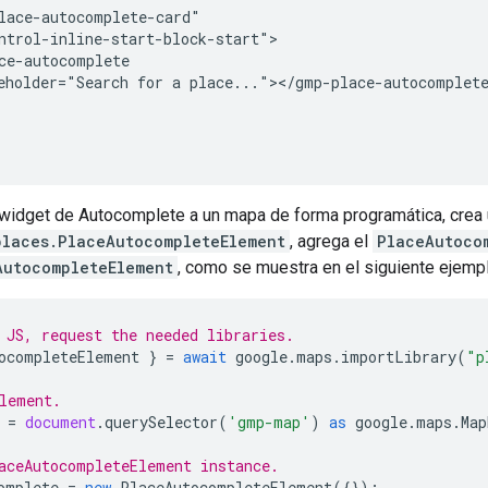
lace-autocomplete-card"

ntrol-inline-start-block-start">

ce-autocomplete

eholder="Search for a place..."></gmp-place-autocomplete
 widget de Autocomplete a un mapa de forma programática, crea 
places.PlaceAutocompleteElement
, agrega el
PlaceAutoco
AutocompleteElement
, como se muestra en el siguiente ejempl
 JS, request the needed libraries.
ocompleteElement
}
=
await
google
.
maps
.
importLibrary
(
"p
lement.
=
document
.
querySelector
(
'gmp-map'
)
as
google
.
maps
.
Map
aceAutocompleteElement instance.
omplete
=
new
PlaceAutocompleteElement
({});