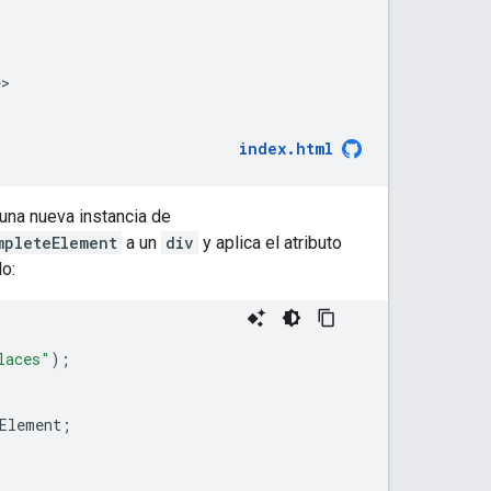
>

index.html
una nueva instancia de
mpleteElement
a un
div
y aplica el atributo
o:
laces"
);
Element
;