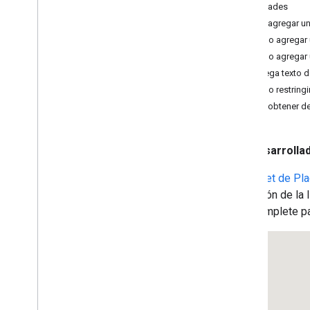
Novedades
Solución de problemas
Cómo agregar un
Cómo agregar 
Instructivos
Cómo agregar 
Cómo agregar un mapa de Google
Maps con marcadores usando HTML
Agrega texto 
Cómo agregar un mapa de Google
Cómo restringi
Maps con un marcador usando Java
Cómo obtener det
Script
Agrega un mapa de Google Maps a
una app de React
Desarrolla
Cómo mostrar la ubicación actual
Cómo agrupar los marcadores
El
widget de Pl
selección de la 
Conceptos
Autocomplete pa
Control de versiones
Localización
Prácticas recomendadas
Type
Script
Promesas