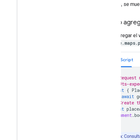
sección, se mue
Cómo trabajar con Places
Descripción general
Cómo agrega
Places (nuevo)
Descripción general
Para agregar el
Comenzar
google.maps.
Text Search (nueva)
Nearby Search (nuevo)
TypeScript
Place Details
Place Photos
// Request 
Opiniones sobre lugares
// @ts-expe
Place Autocomplete
const
{
Pla
Descripción general
await
g
Widget de Place Autocomplete
// Create t
API de Place Autocomplete Data
const
place
document
.
bo
Precios de Autocomplete y de las
sesiones
Resúmenes potenciados por IA
Campos de datos de lugar
Nota:
Consult