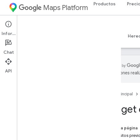
Productos
Preci
Maps Platform
Web
Maps JavaScript API
Información
Guías
Referencia
Ejemplos
Recursos
Here
Chat
API
traducciones real
API de Maps Java
Script
Descripción general
Página principal
Configura la API de Java
Script
Obtén y usa una clave de demostración
Widget 
de Maps
Usa la Verificación de aplicaciones
para proteger tu clave de API
En esta página
Carga la API de Maps Java
Script
Requisitos previ
Manejo de errores