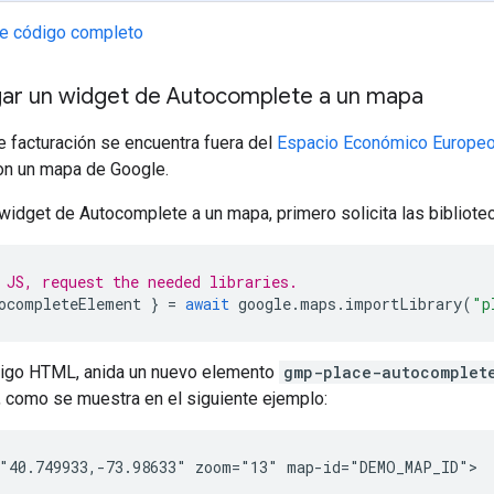
de código completo
r un widget de Autocomplete a un mapa
de facturación se encuentra fuera del
Espacio Económico Europeo
n un mapa de Google.
widget de Autocomplete a un mapa, primero solicita las bibliot
 JS, request the needed libraries.
ocompleteElement
}
=
await
google
.
maps
.
importLibrary
(
"p
digo HTML, anida un nuevo elemento
gmp-place-autocomplet
, como se muestra en el siguiente ejemplo:
"40.749933,-73.98633" zoom="13" map-id="DEMO_MAP_ID">
