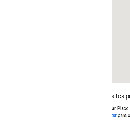
Mapa base
Cómo agregar un mapa de Google
Maps a una página web
Eventos de mapa
Controles del mapa
Cómo controlar el zoom y el
desplazamiento lateral
Tipo de renderización (raster y vector)
Tipos de mapas
Esquema de colores del mapa
Coordenadas de mapas y de mosaicos
Cómo personalizar mapas
Trabaja con 3D Maps
Requisitos p
Descripción general
Comenzar
Para usar Place 
Conceptos
comenzar
para o
Mapa 3D base
Marcadores