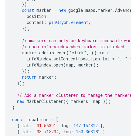
})
const
marker
=
new
google
.
maps
.
marker
.
Advanced
position
,
content
:
pinGlyph.element
,
});
// markers can only be keyboard focusable when
// open info window when marker is clicked
marker
.
addListener
(
"click"
,
()
=
>
{
infoWindow
.
setContent
(
position
.
lat
+
", "
+
infoWindow
.
open
(
map
,
marker
);
});
return
marker
;
});
// Add a marker clusterer to manage the markers.
new
MarkerClusterer
({
markers
,
map
});
}
const
locations
=
[
{
lat
:
-
31.56391
,
lng
:
147.154312
},
{
lat
:
-
33.718234
,
lng
:
150.363181
},