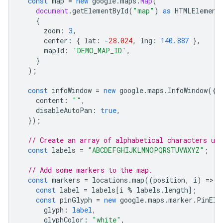
const
map
=
new
google
.
maps
.
Map
(
document
.
getElementById
(
"map"
)
as
HTMLElement
{
zoom
:
3
,
center
:
{
lat
:
-
28.024
,
lng
:
140.887
},
mapId
:
'DEMO_MAP_ID'
,
}
);
const
infoWindow
=
new
google
.
maps
.
InfoWindow
({
content
:
""
,
disableAutoPan
:
true
,
});
// Create an array of alphabetical characters us
const
labels
=
"ABCDEFGHIJKLMNOPQRSTUVWXYZ"
;
// Add some markers to the map.
const
markers
=
locations
.
map
((
position
,
i
)
=
>
{
const
label
=
labels
[
i
%
labels
.
length
];
const
pinGlyph
=
new
google
.
maps
.
marker
.
PinEle
glyph
:
label
,
glyphColor
:
"white"
,