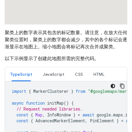
聚类上的数字表示其包含的标记数量。请注意，在放大任何
聚类位置时，聚类上的数字都会减少，其中的各个标记会逐
渐显示在地图上。缩小地图会将标记再次合并成聚类。
以下示例显示了创建此地图所需的完整代码。
TypeScript
JavaScript
CSS
HTML
import
{
MarkerClusterer
}
from
"@googlemaps/marke
async
function
initMap
()
{
// Request needed libraries.
const
{
Map
,
InfoWindow
}
=
await
google
.
maps
.
im
const
{
AdvancedMarkerElement
,
PinElement
}
=
aw