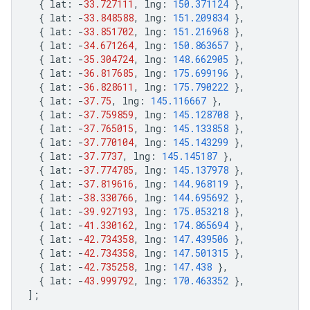
{
lat
:
-
33.727111
,
lng
:
150.371124
},
{
lat
:
-
33.848588
,
lng
:
151.209834
},
{
lat
:
-
33.851702
,
lng
:
151.216968
},
{
lat
:
-
34.671264
,
lng
:
150.863657
},
{
lat
:
-
35.304724
,
lng
:
148.662905
},
{
lat
:
-
36.817685
,
lng
:
175.699196
},
{
lat
:
-
36.828611
,
lng
:
175.790222
},
{
lat
:
-
37.75
,
lng
:
145.116667
},
{
lat
:
-
37.759859
,
lng
:
145.128708
},
{
lat
:
-
37.765015
,
lng
:
145.133858
},
{
lat
:
-
37.770104
,
lng
:
145.143299
},
{
lat
:
-
37.7737
,
lng
:
145.145187
},
{
lat
:
-
37.774785
,
lng
:
145.137978
},
{
lat
:
-
37.819616
,
lng
:
144.968119
},
{
lat
:
-
38.330766
,
lng
:
144.695692
},
{
lat
:
-
39.927193
,
lng
:
175.053218
},
{
lat
:
-
41.330162
,
lng
:
174.865694
},
{
lat
:
-
42.734358
,
lng
:
147.439506
},
{
lat
:
-
42.734358
,
lng
:
147.501315
},
{
lat
:
-
42.735258
,
lng
:
147.438
},
{
lat
:
-
43.999792
,
lng
:
170.463352
},
];