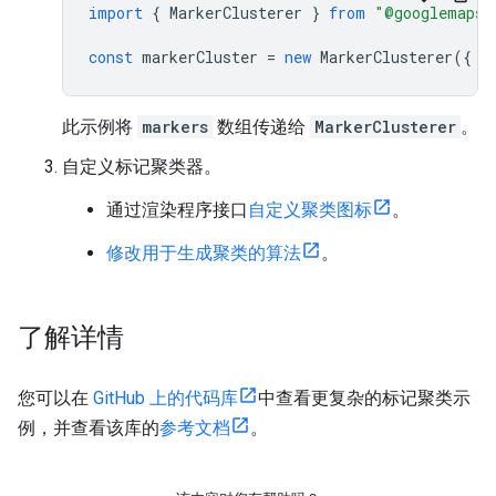
import
{
MarkerClusterer
}
from
"@googlemaps/
const
markerCluster
=
new
MarkerClusterer
({
m
此示例将
markers
数组传递给
MarkerClusterer
。
自定义标记聚类器。
通过渲染程序接口
自定义聚类图标
。
修改用于生成聚类的算法
。
了解详情
您可以在
GitHub 上的代码库
中查看更复杂的标记聚类示
例，并查看该库的
参考文档
。