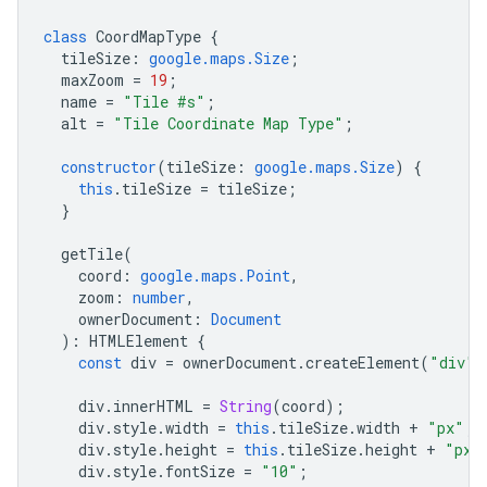
class
CoordMapType
{
tileSize
:
google.maps.Size
;
maxZoom
=
19
;
name
=
"Tile #s"
;
alt
=
"Tile Coordinate Map Type"
;
constructor
(
tileSize
:
google.maps.Size
)
{
this
.
tileSize
=
tileSize
;
}
getTile
(
coord
:
google.maps.Point
,
zoom
:
number
,
ownerDocument
:
Document
)
:
HTMLElement
{
const
div
=
ownerDocument
.
createElement
(
"div"
)
div
.
innerHTML
=
String
(
coord
);
div
.
style
.
width
=
this
.
tileSize
.
width
+
"px"
;
div
.
style
.
height
=
this
.
tileSize
.
height
+
"px"
div
.
style
.
fontSize
=
"10"
;