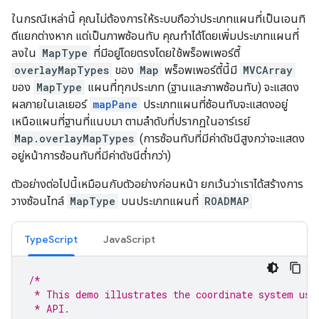
ในกรณีเหล่านี้ คุณไม่ต้องการให้ระบบถือว่าประเภทแผนที่เป็นเอนทิ
ตีแยกต่างหาก แต่เป็นภาพซ้อนทับ คุณทำได้โดยเพิ่มประเภทแผนที่
ลงใน
MapType
ที่มีอยู่โดยตรงโดยใช้พร็อพเพอร์ตี้
overlayMapTypes
ของ
Map
พร็อพเพอร์ตี้นี้มี
MVCArray
ของ
MapType
แผนที่ทุกประเภท (ฐานและภาพซ้อนทับ) จะแสดง
ผลภายในเลเยอร์
mapPane
ประเภทแผนที่ซ้อนทับจะแสดงอยู่
เหนือแผนที่ฐานที่แนบมา ตามลำดับที่ปรากฏในอาร์เรย์
Map.overlayMapTypes
(การซ้อนทับที่มีค่าดัชนีสูงกว่าจะแสดง
อยู่หน้าการซ้อนทับที่มีค่าดัชนีต่ำกว่า)
ตัวอย่างต่อไปนี้เหมือนกับตัวอย่างก่อนหน้า ยกเว้นว่าเราได้สร้างการ
วางซ้อนไทล์
MapType
บนประเภทแผนที่
ROADMAP
TypeScript
JavaScript
/*
 * This demo illustrates the coordinate system use
 * API.