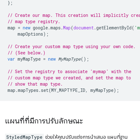
};
// Create our map. This creation will implicitly cre
// map type registry.
map
=
new
google
.
maps
.
Map
(
document
.
getElementById
(
'm
mapOptions
);
// Create your custom map type using your own code.
// (See below.)
var
myMapType
=
new
MyMapType
();
// Set the registry to associate 'mymap' with the
// custom map type we created, and set the map to
// show that map type.
map
.
mapTypes
.
set
(
MY_MAPTYPE_ID
,
myMapType
);
แผนที่ที่มีการปรับลักษณะ
StyledMapType
ช่วยให้คุณปรับแต่งการนำเสนอ แผนที่ฐาน