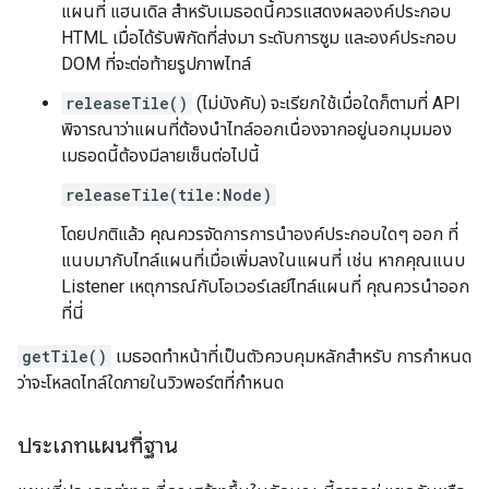
แผนที่ แฮนเดิล สำหรับเมธอดนี้ควรแสดงผลองค์ประกอบ
HTML เมื่อได้รับพิกัดที่ส่งมา ระดับการซูม และองค์ประกอบ
DOM ที่จะต่อท้ายรูปภาพไทล์
releaseTile()
(ไม่บังคับ) จะเรียกใช้เมื่อใดก็ตามที่ API
พิจารณาว่าแผนที่ต้องนำไทล์ออกเนื่องจากอยู่นอกมุมมอง
เมธอดนี้ต้องมีลายเซ็นต่อไปนี้
releaseTile(tile:Node)
โดยปกติแล้ว คุณควรจัดการการนำองค์ประกอบใดๆ ออก ที่
แนบมากับไทล์แผนที่เมื่อเพิ่มลงในแผนที่ เช่น หากคุณแนบ
Listener เหตุการณ์กับโอเวอร์เลย์ไทล์แผนที่ คุณควรนำออก
ที่นี่
getTile()
เมธอดทำหน้าที่เป็นตัวควบคุมหลักสำหรับ การกำหนด
ว่าจะโหลดไทล์ใดภายในวิวพอร์ตที่กำหนด
ประเภทแผนที่ฐาน