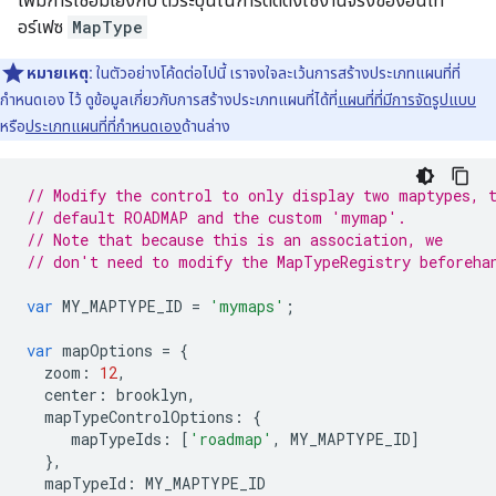
เพิ่มการเชื่อมโยงกับ ตัวระบุนี้ในการติดตั้งใช้งานจริงของอินเท
อร์เฟซ
MapType
หมายเหตุ:
ในตัวอย่างโค้ดต่อไปนี้ เราจงใจละเว้นการสร้างประเภทแผนที่ที่
กำหนดเอง ไว้ ดูข้อมูลเกี่ยวกับการสร้างประเภทแผนที่ได้ที่
แผนที่ที่มีการจัดรูปแบบ
หรือ
ประเภทแผนที่ที่กำหนดเอง
ด้านล่าง
// Modify the control to only display two maptypes, 
// default ROADMAP and the custom 'mymap'.
// Note that because this is an association, we
// don't need to modify the MapTypeRegistry beforeha
var
MY_MAPTYPE_ID
=
'mymaps'
;
var
mapOptions
=
{
zoom
:
12
,
center
:
brooklyn
,
mapTypeControlOptions
:
{
mapTypeIds
:
[
'roadmap'
,
MY_MAPTYPE_ID
]
},
mapTypeId
:
MY_MAPTYPE_ID