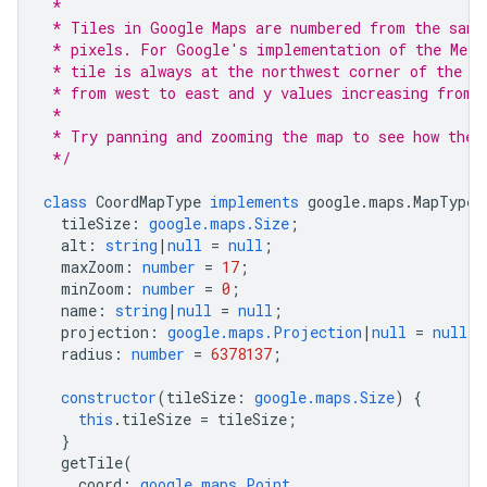
 *
 * Tiles in Google Maps are numbered from the same
 * pixels. For Google's implementation of the Merc
 * tile is always at the northwest corner of the m
 * from west to east and y values increasing from 
 *
 * Try panning and zooming the map to see how the 
 */
class
CoordMapType
implements
google
.
maps
.
MapType
tileSize
:
google.maps.Size
;
alt
:
string
|
null
=
null
;
maxZoom
:
number
=
17
;
minZoom
:
number
=
0
;
name
:
string
|
null
=
null
;
projection
:
google.maps.Projection
|
null
=
null
;
radius
:
number
=
6378137
;
constructor
(
tileSize
:
google.maps.Size
)
{
this
.
tileSize
=
tileSize
;
}
getTile
(
coord
:
google.maps.Point
,