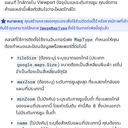
แผนที่ ไทล์ภายใน Viewport ปัจจุบันและระดับการซูม คุณจัดการ
คำขอเหล่านี้เพื่อตัดสินใจว่าจะโหลดไทล์ใด
หมายเหตุ
: คุณสร้างคลาสของคุณเองเพื่อใช้ส่วนติดต่อนี้ได้ หรือหากมีภาพที่เข้า
กันได้ คุณสามารถใช้คลาส
ImageMapType
ซึ่งใช้ อินเทอร์เฟซนี้อยู่แล้ว
คลาสที่ใช้การติดตั้งใช้งานอินเทอร์เฟซ
MapType
กำหนดให้คุณ
ต้องกำหนดและป้อนข้อมูลพร็อพเพอร์ตี้ต่อไปนี้
tileSize
(ต้องระบุ) ระบุขนาดของไทล์ (ประเภท
google.maps.Size
) ขนาดต้องเป็นสี่เหลี่ยมผืนผ้า แต่ไม่
จำเป็นต้องเป็นสี่เหลี่ยมจัตุรัส
maxZoom
(ต้องระบุ) ระดับการซูมสูงสุด ที่จะแสดงไทล์ของ
แผนที่ประเภทนี้
minZoom
(ไม่บังคับ) ระบุระดับการซูมขั้นต่ำ ที่จะแสดงไทล์
ของแผนที่ประเภทนี้ โดยค่าเริ่มต้น ค่านี้คือ
0
ซึ่งบ่งบอกว่า
ไม่มีระดับการซูม ขั้นต่ำ
name
(ไม่บังคับ) ระบุชื่อสำหรับแผนที่ประเภทนี้ คุณต้องระ