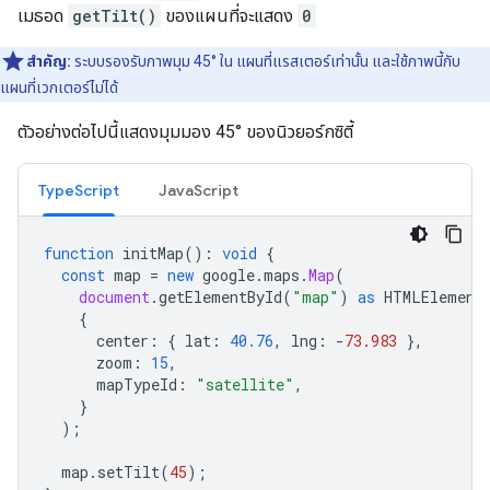
เมธอด
getTilt()
ของแผนที่จะแสดง
0
สำคัญ:
ระบบรองรับภาพมุม 45° ใน แผนที่แรสเตอร์เท่านั้น และใช้ภาพนี้กับ
แผนที่เวกเตอร์ไม่ได้
ตัวอย่างต่อไปนี้แสดงมุมมอง 45° ของนิวยอร์กซิตี้
TypeScript
JavaScript
function
initMap
()
:
void
{
const
map
=
new
google
.
maps
.
Map
(
document
.
getElementById
(
"map"
)
as
HTMLElement
{
center
:
{
lat
:
40.76
,
lng
:
-
73.983
},
zoom
:
15
,
mapTypeId
:
"satellite"
,
}
);
map
.
setTilt
(
45
);