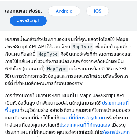
เลือกแพลตฟอร์ม:
Android
iOS
JavaScript
เอกสารนี้จะกล่าวถึงประเภทของแผนที่ที่คุณแสดงได้โดยใช้ Maps
JavaScript API API ใช้ออบเจ็กต์
MapType
เพื่อเก็บข้อมูลเกี่ยว
กับแผนที่เหล่านี้
MapType
คืออินเทอร์เฟซที่กำหนดการแสดงและ
การใช้ไทล์แผนที่ รวมถึงการแปลระบบพิกัดจากพิกัดหน้าจอเป็น
พิกัดโลก (บนแผนที่)
MapType
แต่ละรายการต้องมี วิธีการ 2-3
วิธีในการจัดการการดึงข้อมูลและการเผยแพร่ไทล์ รวมถึงพร็อพเพ
อร์ตี้ ที่กำหนดลักษณะการทำงานของภาพ
การทำงานภายในของประเภทแผนที่ใน Maps JavaScript API
เป็นหัวข้อขั้นสูง นักพัฒนาแอปส่วนใหญ่สามารถใช้
ประเภทแผนที่
พื้นฐาน
ที่ระบุไว้ด้านล่าง อย่างไรก็ตาม คุณยังแก้ไขการนำเสนอของ
แผนที่ประเภทที่มีอยู่ได้โดยใช้
แผนที่ที่มีการจัดรูปแบบ
หรือกำหนด
ไทล์แผนที่ของคุณเองโดยใช้
ประเภทแผนที่ที่กำหนดเอง
เมื่อระบุ
ประเภทแผนที่ที่กำหนดเอง คุณจะต้องเข้าใจวิธีแก้ไข
รีจิสทรีประเภท