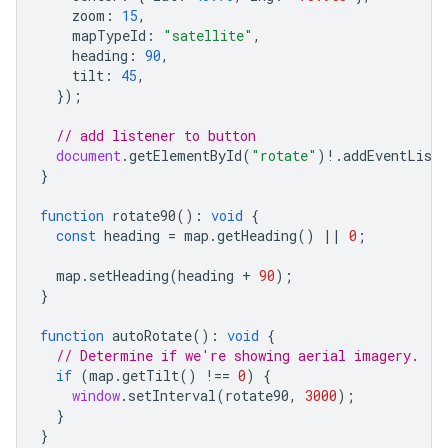
zoom
:
15
,
mapTypeId
:
"satellite"
,
heading
:
90
,
tilt
:
45
,
});
// add listener to button
document
.
getElementById
(
"rotate"
)
!
.
addEventListe
}
function
rotate90
()
:
void
{
const
heading
=
map
.
getHeading
()
||
0
;
map
.
setHeading
(
heading
+
90
);
}
function
autoRotate
()
:
void
{
// Determine if we're showing aerial imagery.
if
(
map
.
getTilt
()
!==
0
)
{
window
.
setInterval
(
rotate90
,
3000
);
}
}