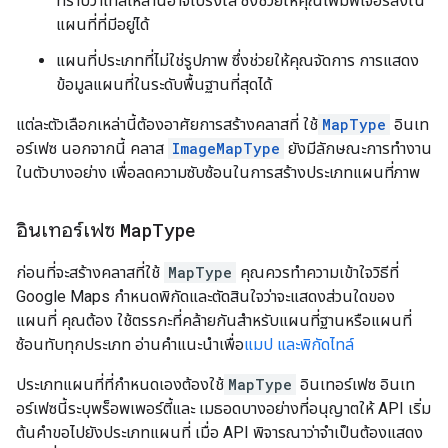
ทราบว่าไทล์เหล่านี้อาจโปร่งใส ซึ่งช่วยให้คุณเพิ่มฟีเจอร์ลงใน
แผนที่ที่มีอยู่ได้
แผนที่ประเภทที่ไม่ใช่รูปภาพ ซึ่งช่วยให้คุณจัดการ การแสดง
ข้อมูลแผนที่ในระดับพื้นฐานที่สุดได้
แต่ละตัวเลือกเหล่านี้ต้องอาศัยการสร้างคลาสที่ ใช้
MapType
อินเท
อร์เฟซ นอกจากนี้ คลาส
ImageMapType
ยังมีลักษณะการทำงาน
ในตัวบางอย่าง เพื่อลดความซับซ้อนในการสร้างประเภทแผนที่ภาพ
อินเทอร์เฟซ
Map
Type
ก่อนที่จะสร้างคลาสที่ใช้
MapType
คุณควรทำความเข้าใจวิธีที่
Google Maps กำหนดพิกัดและตัดสินใจว่าจะแสดงส่วนใดของ
แผนที่ คุณต้อง ใช้ตรรกะที่คล้ายกันสำหรับแผนที่ฐานหรือแผนที่
ซ้อนทับทุกประเภท อ่านคำแนะนำเพื่อ
แมป และพิกัดไทล์
ประเภทแผนที่ที่กำหนดเองต้องใช้
MapType
อินเทอร์เฟซ อินเท
อร์เฟซนี้ระบุพร็อพเพอร์ตี้และ เมธอดบางอย่างที่อนุญาตให้ API เริ่ม
ต้นคำขอไปยังประเภทแผนที่ เมื่อ API พิจารณาว่าจำเป็นต้องแสดง