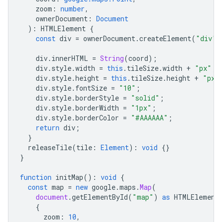
zoom
:
number
,
ownerDocument
:
Document
)
:
HTMLElement
{
const
div
=
ownerDocument
.
createElement
(
"div"
)
div
.
innerHTML
=
String
(
coord
);
div
.
style
.
width
=
this
.
tileSize
.
width
+
"px"
;
div
.
style
.
height
=
this
.
tileSize
.
height
+
"px"
div
.
style
.
fontSize
=
"10"
;
div
.
style
.
borderStyle
=
"solid"
;
div
.
style
.
borderWidth
=
"1px"
;
div
.
style
.
borderColor
=
"#AAAAAA"
;
return
div
;
}
releaseTile
(
tile
:
Element
)
:
void
{}
}
function
initMap
()
:
void
{
const
map
=
new
google
.
maps
.
Map
(
document
.
getElementById
(
"map"
)
as
HTMLElement
{
zoom
:
10
,