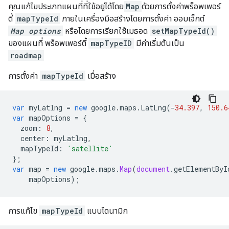
คุณแก้ไขประเภทแผนที่ที่ใช้อยู่ได้โดย
Map
ด้วยการตั้งค่าพร็อพเพอร์
ตี้
mapTypeId
ภายในเครื่องมือสร้างโดยการตั้งค่า ออบเจ็กต์
Map options
หรือโดยการเรียกใช้เมธอด
setMapTypeId()
ของแผนที่ พร็อพเพอร์ตี้
mapTypeID
มีค่าเริ่มต้นเป็น
roadmap
การตั้งค่า
mapTypeId
เมื่อสร้าง
var
myLatlng
=
new
google
.
maps
.
LatLng
(
-
34.397
,
150.6
var
mapOptions
=
{
zoom
:
8
,
center
:
myLatlng
,
mapTypeId
:
'satellite'
};
var
map
=
new
google
.
maps
.
Map
(
document
.
getElementByI
mapOptions
);
การแก้ไข
mapTypeId
แบบไดนามิก