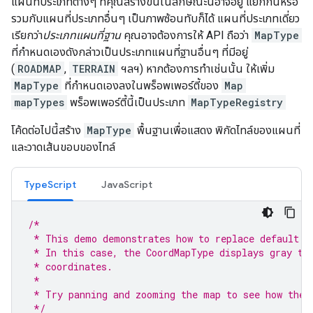
แผนที่ประเภทต่างๆ ที่คุณสร้างขึ้นในลักษณะนี้อาจอยู่ แยกกันหรือ
รวมกับแผนที่ประเภทอื่นๆ เป็นภาพซ้อนทับก็ได้ แผนที่ประเภทเดี่ยว
เรียกว่า
ประเภทแผนที่ฐาน
คุณอาจต้องการให้ API ถือว่า
MapType
ที่กำหนดเองดังกล่าวเป็นประเภทแผนที่ฐานอื่นๆ ที่มีอยู่
(
ROADMAP
,
TERRAIN
ฯลฯ) หากต้องการทำเช่นนั้น ให้เพิ่ม
MapType
ที่กำหนดเองลงในพร็อพเพอร์ตี้ของ
Map
mapTypes
พร็อพเพอร์ตี้นี้เป็นประเภท
MapTypeRegistry
โค้ดต่อไปนี้สร้าง
MapType
พื้นฐานเพื่อแสดง พิกัดไทล์ของแผนที่
และวาดเส้นขอบของไทล์
TypeScript
JavaScript
/*
 * This demo demonstrates how to replace default m
 * In this case, the CoordMapType displays gray ti
 * coordinates.
 *
 * Try panning and zooming the map to see how the 
 */