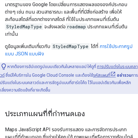
มาตรฐานของ Google โดยเปลี่ยนการแสดงผลขององค์ประกอบ
ต่างๆ เช่น ถนน สวนสาธารณะ และพื้นที่ที่มีสิ่งก่อสร้าง เพื่อให้
สะท้อนสไตล์ที่แตกต่างจากสไตล์ ที่ใช้ในประเภทแผนที่เริ่มต้น
StyledMapType
จะส่งผลต่อ
roadmap
ประเภทแผนที่เริ่มต้น
เท่านั้น
ดูข้อมูลเพิ่มเติมเกี่ยวกับ
StyledMapType
ได้ที่
การใช้ประกาศรูป
แบบ JSON แบบฝัง
หากต้องการอัปเดตรูปแบบเดียวกันในหลายแอป ให้ดูที่
การปรับแต่งในระบบคลา
วด์
ซึ่งมีให้บริการใน Google Cloud Console และต้องใช้
รหัสแผนที่
อย่ารวม
การ
ปรับแต่งในระบบคลาวด์และการจัดรูปแบบที่ฮาร์ดโค้ด ไว้ในแอปเดียวกันเพื่อหลีก
เลี่ยงความขัดแย้งที่อาจเกิดขึ้น
ประเภทแผนที่ที่กำหนดเอง
Maps JavaScript API รองรับการแสดง และการจัดการประเภท
แผนที่ที่กำหนดเอง ซึ่งช่วยให้คุณใช้ ภาพแผนที่หรือการวางซ้อนไทล์