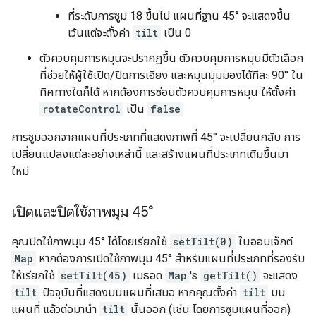
ที่ระดับการซูม 18 ขึ้นไป แผนที่ฐาน 45° จะแสดงขึ้น
เว้นแต่จะตั้งค่า
tilt
เป็น 0
ตัวควบคุมการหมุนจะปรากฏขึ้น ตัวควบคุมการหมุนมีตัวเลือก
ที่ช่วยให้ผู้ใช้เปิด/ปิดการเอียง และหมุนมุมมองได้ทีละ 90° ใน
ทิศทางใดก็ได้ หากต้องการซ่อนตัวควบคุมการหมุน ให้ตั้งค่า
rotateControl
เป็น
false
การซูมออกจากแผนที่ประเภทที่แสดงภาพที่ 45° จะเปลี่ยนกลับ การ
เปลี่ยนแปลงแต่ละอย่างเหล่านี้ และสร้างแผนที่ประเภทเดิมขึ้นมา
ใหม่
เปิดและปิดใช้ภาพมุม 45°
คุณปิดใช้ภาพมุม 45° ได้โดยเรียกใช้
setTilt(0)
ในออบเจ็กต์
Map
หากต้องการเปิดใช้ภาพมุม 45° สำหรับแผนที่ประเภทที่รองรับ
ให้เรียกใช้
setTilt(45)
เมธอด
Map
's
getTilt()
จะแสดง
tilt
ปัจจุบันที่แสดงบนแผนที่เสมอ หากคุณตั้งค่า
tilt
บน
แผนที่ แล้วต่อมานำ
tilt
นั้นออก (เช่น โดยการซูมแผนที่ออก)