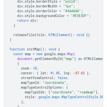
div
.
style
.
borderStyle
=
"solid"
;
div
.
style
.
borderWidth
=
"1px"
;
div
.
style
.
borderColor
=
"#AAAAAA"
;
div
.
style
.
backgroundColor
=
"#E5E3DF"
;
return
div
;
}
releaseTile
(
tile
:
HTMLElement
)
:
void
{}
}
function
initMap
()
:
void
{
const
map
=
new
google
.
maps
.
Map
(
document
.
getElementById
(
"map"
)
as
HTMLElement
{
zoom
:
10
,
center
:
{
lat
:
41.85
,
lng
:
-
87.65
},
streetViewControl
:
false
,
mapTypeId
:
"coordinate"
,
mapTypeControlOptions
:
{
mapTypeIds
:
[
"coordinate"
,
"roadmap"
],
style
:
google.maps.MapTypeControlStyle.DRO
},
}