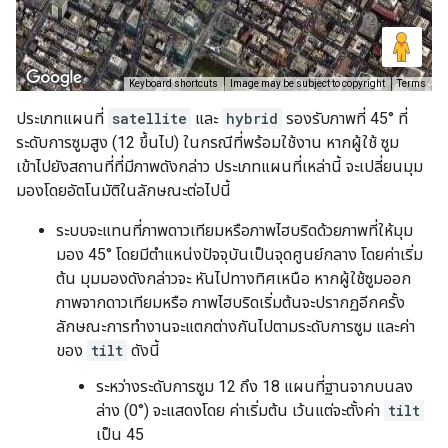
ประเภทแผนที่
satellite
และ
hybrid
รองรับภาพที่ 45° ที่
ระดับการซูมสูง (12 ขึ้นไป) ในกรณีที่พร้อมใช้งาน หากผู้ใช้ ซูม
เข้าไปยังสถานที่ที่มีภาพดังกล่าว ประเภทแผนที่เหล่านี้ จะเปลี่ยนมุม
มองโดยอัตโนมัติในลักษณะต่อไปนี้
ระบบจะแทนที่ภาพดาวเทียมหรือภาพไฮบริดด้วยภาพที่ให้มุม
มอง 45° โดยมีตำแหน่งปัจจุบันเป็นจุดศูนย์กลาง โดยค่าเริ่ม
ต้น มุมมองดังกล่าวจะ หันไปทางทิศเหนือ หากผู้ใช้ซูมออก
ภาพจากดาวเทียมหรือ ภาพไฮบริดเริ่มต้นจะปรากฏอีกครั้ง
ลักษณะการทำงานจะแตกต่างกันไปตามระดับการซูม และค่า
ของ
tilt
ดังนี้
ระหว่างระดับการซูม 12 ถึง 18 แผนที่ฐานจากบนลง
ล่าง (0°) จะแสดงโดย ค่าเริ่มต้น เว้นแต่จะตั้งค่า
tilt
เป็น 45