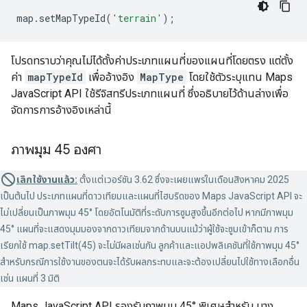
map
.
setMapTypeId
(
'terrain'
);
โปรดทราบว่าคุณไม่ได้ตั้งค่าประเภทแผนที่ของแผนที่โดยตรง แต่ตั้ง
ค่า
mapTypeId
เพื่ออ้างอิง
MapType
โดยใช้ตัวระบุแทน Maps
JavaScript API ใช้รีจิสทรีประเภทแผนที่ ซึ่งอธิบายไว้ด้านล่างเพื่อ
จัดการการอ้างอิงเหล่านี้
ภาพมุม 45 องศา
เลิกใช้งานแล้ว:
ตั้งแต่เวอร์ชัน 3.62 ซึ่งจะเผยแพร่ในเดือนสิงหาคม 2025
เป็นต้นไป ประเภทแผนที่ดาวเทียมและแผนที่ไฮบริดของ Maps JavaScript API จะ
ไม่เปลี่ยนเป็นภาพมุม 45° โดยอัตโนมัติที่ระดับการซูมสูงขึ้นอีกต่อไป หากมีภาพมุม
45° แผนที่จะแสดงมุมมองจากดาวเทียมจากด้านบนแม้ว่าผู้ใช้จะซูมเข้าก็ตาม การ
เรียกใช้ map.setTilt(45) จะไม่มีผลเช่นกัน ลูกค้าและแอปพลิเคชันที่ใช้ภาพมุม 45°
สำหรับกรณีการใช้งานของตนจะได้รับผลกระทบและจะต้องเปลี่ยนไปใช้ทางเลือกอื่น
เช่น แผนที่ 3 มิติ
Maps JavaScript API รองรับภาพมุม 45° พิเศษสำหรับ บาง