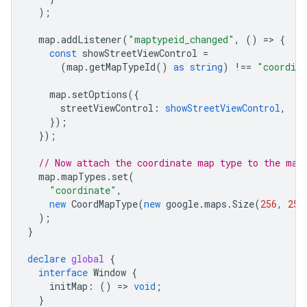
);
map
.
addListener
(
"maptypeid_changed"
,
()
=
>
{
const
showStreetViewControl
=
(
map
.
getMapTypeId
()
as
string
)
!==
"coordin
map
.
setOptions
({
streetViewControl
:
showStreetViewControl
,
});
});
// Now attach the coordinate map type to the map
map
.
mapTypes
.
set
(
"coordinate"
,
new
CoordMapType
(
new
google
.
maps
.
Size
(
256
,
256
);
}
declare
global
{
interface
Window
{
initMap
:
()
=
>
void
;
}