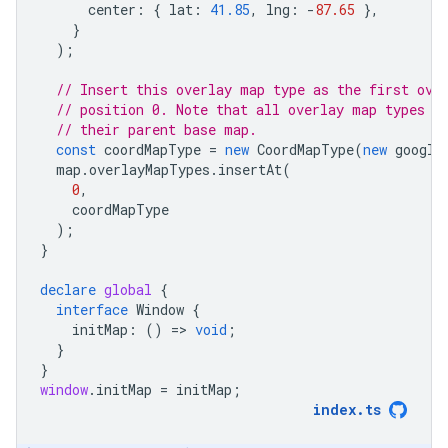
center
:
{
lat
:
41.85
,
lng
:
-
87.65
},
}
);
// Insert this overlay map type as the first ove
// position 0. Note that all overlay map types a
// their parent base map.
const
coordMapType
=
new
CoordMapType
(
new
google
map
.
overlayMapTypes
.
insertAt
(
0
,
coordMapType
);
}
declare
global
{
interface
Window
{
initMap
:
()
=
>
void
;
}
}
window
.
initMap
=
initMap
;
index
.
ts