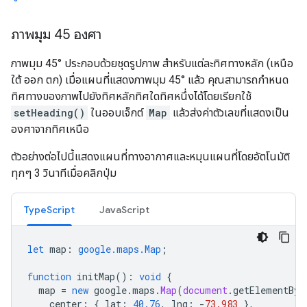
ภาพมุม 45 องศา
ภาพมุม 45° ประกอบด้วยชุดรูปภาพ สำหรับแต่ละทิศทางหลัก (เหนือ
ใต้ ออก ตก) เมื่อแผนที่แสดงภาพมุม 45° แล้ว คุณสามารถกำหนด
ทิศทางของภาพไปยังทิศหลักทิศใดทิศหนึ่งได้โดยเรียกใช้
setHeading()
ในออบเจ็กต์
Map
แล้วส่งค่าตัวเลขที่แสดงเป็น
องศาจากทิศเหนือ
ตัวอย่างต่อไปนี้แสดงแผนที่ทางอากาศและหมุนแผนที่โดยอัตโนมัติ
ทุกๆ 3 วินาทีเมื่อคลิกปุ่ม
TypeScript
JavaScript
let
map
:
google.maps.Map
;
function
initMap
()
:
void
{
map
=
new
google
.
maps
.
Map
(
document
.
getElementByI
center
:
{
lat
:
40.76
,
lng
:
-
73.983
},