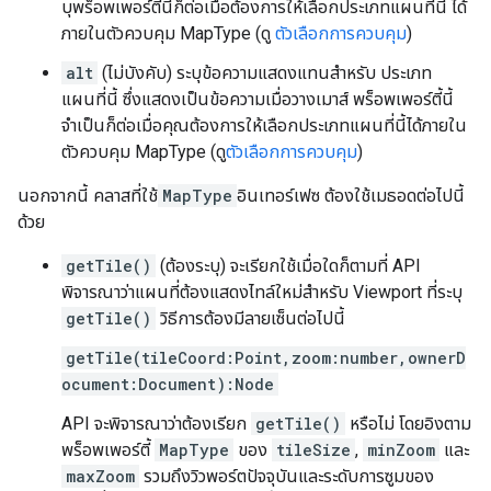
บุพร็อพเพอร์ตี้นี้ก็ต่อเมื่อต้องการให้เลือกประเภทแผนที่นี้ ได้
ภายในตัวควบคุม MapType (ดู
ตัวเลือกการควบคุม
)
alt
(ไม่บังคับ) ระบุข้อความแสดงแทนสำหรับ ประเภท
แผนที่นี้ ซึ่งแสดงเป็นข้อความเมื่อวางเมาส์ พร็อพเพอร์ตี้นี้
จำเป็นก็ต่อเมื่อคุณต้องการให้เลือกประเภทแผนที่นี้ได้ภายใน
ตัวควบคุม MapType (ดู
ตัวเลือกการควบคุม
)
นอกจากนี้ คลาสที่ใช้
MapType
อินเทอร์เฟซ ต้องใช้เมธอดต่อไปนี้
ด้วย
getTile()
(ต้องระบุ) จะเรียกใช้เมื่อใดก็ตามที่ API
พิจารณาว่าแผนที่ต้องแสดงไทล์ใหม่สำหรับ Viewport ที่ระบุ
getTile()
วิธีการต้องมีลายเซ็นต่อไปนี้
getTile(tileCoord:Point,zoom:number,ownerD
ocument:Document):Node
API จะพิจารณาว่าต้องเรียก
getTile()
หรือไม่ โดยอิงตาม
พร็อพเพอร์ตี้
MapType
ของ
tileSize
,
minZoom
และ
maxZoom
รวมถึงวิวพอร์ตปัจจุบันและระดับการซูมของ