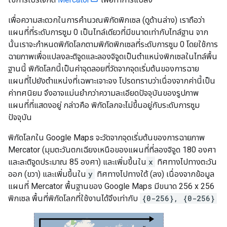
เพื่อความสะดวกในการคำนวณพิกัดพิกเซล (ดูด้านล่าง) เราถือว่า
แผนที่ที่ระดับการซูม 0 เป็นไทล์เดียวที่มีขนาดเท่ากับไทล์ฐาน จาก
นั้นเราจะกำหนดพิกัดโลกตามพิกัดพิกเซลที่ระดับการซูม 0 โดยใช้การ
ฉายภาพเพื่อแปลงละติจูดและลองจิจูดเป็นตำแหน่งพิกเซลในไทล์พื้น
ฐานนี้ พิกัดโลกนี้เป็นค่าจุดลอยที่วัดจากจุดเริ่มต้นของการฉาย
แผนที่ไปยังตำแหน่งที่เฉพาะเจาะจง โปรดทราบว่าเนื่องจากค่านี้เป็น
ค่าทศนิยม จึงอาจแม่นยำกว่าความละเอียดปัจจุบันของรูปภาพ
แผนที่ที่แสดงอยู่ กล่าวคือ พิกัดโลกจะไม่ขึ้นอยู่กับระดับการซูม
ปัจจุบัน
พิกัดโลกใน Google Maps จะวัดจากจุดเริ่มต้นของการฉายภาพ
Mercator (มุมตะวันตกเฉียงเหนือของแผนที่ที่ลองจิจูด 180 องศา
และละติจูดประมาณ 85 องศา) และเพิ่มขึ้นใน
x
ทิศทางไปทางตะวัน
ออก (ขวา) และเพิ่มขึ้นใน
y
ทิศทางไปทางใต้ (ลง) เนื่องจากข้อมูล
แผนที่ Mercator พื้นฐานของ Google Maps มีขนาด 256 x 256
พิกเซล พื้นที่พิกัดโลกที่ใช้งานได้จึงเท่ากับ
{0-256}, {0-256}