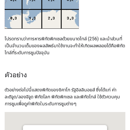
โปรดทราบว่าการหารพิกัดพิกเซลด้วยขนาดไทล์ (256) และนำส่วนที่
เป็นจำนวนเต็มของผลลัพธ์มาใช้งานจะทำให้เกิดผลพลอยได้คือพิกัด
ไทล์ที่ระดับการซูมปัจจุบัน
ตัวอย่าง
ตัวอย่างต่อไปนี้แสดงพิกัดของชิคาโก รัฐอิลลินอยส์ ซึ่งได้แก่ ค่า
ละติจูด/ลองจิจูด พิกัดโลก พิกัดพิกเซล และพิกัดไทล์ ใช้ตัวควบคุม
การซูมเพื่อดูค่าพิกัดในระดับการซูมต่างๆ