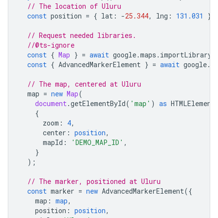
// The location of Uluru
const
position
=
{
lat
:
-
25.344
,
lng
:
131.031
};
// Request needed libraries.
//@ts-ignore
const
{
Map
}
=
await
google
.
maps
.
importLibrary
(
const
{
AdvancedMarkerElement
}
=
await
google
.
m
// The map, centered at Uluru
map
=
new
Map
(
document
.
getElementById
(
'map'
)
as
HTMLElement
{
zoom
:
4
,
center
:
position
,
mapId
:
'DEMO_MAP_ID'
,
}
);
// The marker, positioned at Uluru
const
marker
=
new
AdvancedMarkerElement
({
map
:
map
,
position
:
position
,