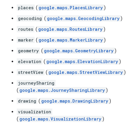
places
(
google.maps.PlacesLibrary
)
geocoding
(
google.maps.GeocodingLibrary
)
routes
(
google.maps.RoutesLibrary
)
marker
(
google.maps.MarkerLibrary
)
geometry
(
google.maps.GeometryLibrary
)
elevation
(
google.maps.ElevationLibrary
)
streetView
(
google.maps.StreetViewLibrary
)
journeySharing
(
google.maps.JourneySharingLibrary
)
drawing
(
google.maps.DrawingLibrary
)
visualization
(
google.maps.VisualizationLibrary
)