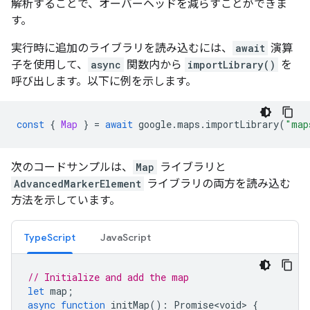
解析することで、オーバーヘッドを減らすことができま
す。
実行時に追加のライブラリを読み込むには、
await
演算
子を使用して、
async
関数内から
importLibrary()
を
呼び出します。以下に例を示します。
const
{
Map
}
=
await
google
.
maps
.
importLibrary
(
"map
次のコードサンプルは、
Map
ライブラリと
AdvancedMarkerElement
ライブラリの両方を読み込む
方法を示しています。
TypeScript
JavaScript
// Initialize and add the map
let
map
;
async
function
initMap
()
:
Promise<void>
{