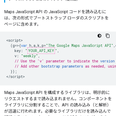
Maps JavaScript API の JavaScript コードを読み込むに
は、次の形式で
ブートストラップ ローダのスクリプトを
ページに含めます。
<
script
(
g
=>{
var
h
,
a
,
k
,
p
=
"The Google Maps JavaScript API"
,
key
:
"
YOUR_API_KEY
"
,
v
:
"weekly"
,
// Use the 'v' parameter to indicate the 
version
// Add other 
bootstrap parameters
 as needed, usi
});
<
/script
>
Maps JavaScript API を構成するライブラリは、明示的に
リクエストするまで読み込まれません。
コンポーネントを
ライブラリに分割することで、API の読み込み（と解析）
が迅速に行われます。必要なライブラリだけを読み込んで