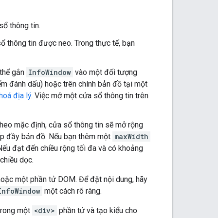
ổ thông tin.
ổ thông tin được neo. Trong thực tế, bạn
 thể gắn
InfoWindow
vào một đối tượng
điểm đánh dấu) hoặc trên chính bản đồ tại một
hoá địa lý
. Việc mở một cửa sổ thông tin trên
 Theo mặc định, cửa sổ thông tin sẽ mở rộng
lấp đầy bản đồ. Nếu bạn thêm một
maxWidth
 Nếu đạt đến chiều rộng tối đa và có khoảng
 chiều dọc.
oặc một phần tử DOM. Để đặt nội dung, hãy
InfoWindow
một cách rõ ràng.
 trong một
<div>
phần tử và tạo kiểu cho