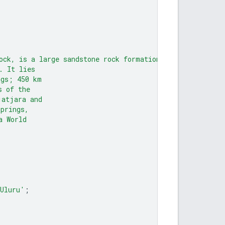
ock, is a large sandstone rock formation 
. It lies
ngs; 450 km 
s of the 
jatjara and 
springs, 
a World 
;
=Uluru'
;