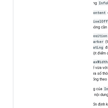
Đối tượng
Info
Hướng dẫn về địa điểm
content
Làm việc với các tuyến đường
pixelOff
Tổng quan
không cần 
Bắt đầu
Xem bản minh hoạ
position
Loại tuyến đường
Marker
(t
Lớp Ma trận tuyến đường
LatLng
đã
Hướng dẫn di chuyển
một điểm 
Tài nguyên
maxWidth
để vừa với
Xác thực địa chỉ
cửa sổ thô
Tổng quan
trống theo 
Xem bản minh hoạ
Bắt đầu
Nội dung của
I
Xác thực địa chỉ
chỉ định nội dun
Hiểu phản hồi cơ bản
Xử lý phản hồi xác thực
Nếu muốn định kí