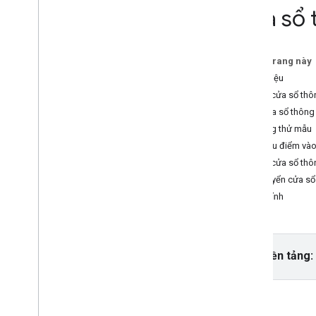
Cửa sổ 
Hướng dẫn
Thêm Google Maps có điểm đánh dấu
bằng HTML
Trên trang này
Thêm Google Maps có điểm đánh dấu
Giới thiệu
bằng Java
Script
Thêm cửa sổ thôn
Thêm Google Maps vào ứng dụng
Mở cửa sổ thông 
React
Dùng thử mẫu
Hiện vị trí hiện tại
Đặt tiêu điểm vào
Điểm đánh dấu cụm
Đóng cửa sổ thôn
Di chuyển cửa sổ
Ý tưởng
Tuỳ chỉnh
Lập phiên bản
Bản địa hoá
Các phương pháp hay nhất
Type
Script
Chọn nền tảng:
Lời hứa
Bản đồ cơ sở