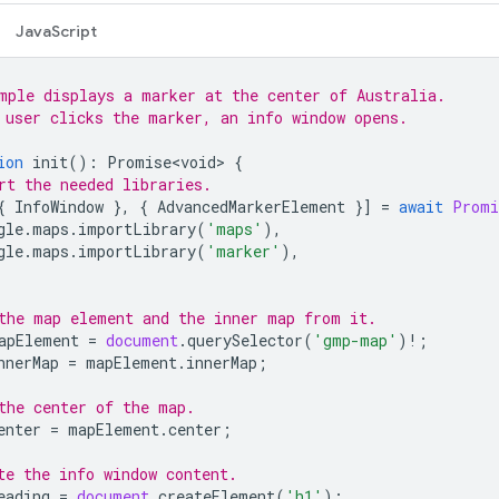
JavaScript
mple displays a marker at the center of Australia.
 user clicks the marker, an info window opens.
ion
init
()
:
Promise<void>
{
rt the needed libraries.
{
InfoWindow
},
{
AdvancedMarkerElement
}]
=
await
Promi
gle
.
maps
.
importLibrary
(
'maps'
),
gle
.
maps
.
importLibrary
(
'marker'
),
the map element and the inner map from it.
apElement
=
document
.
querySelector
(
'gmp-map'
)
!
;
nnerMap
=
mapElement
.
innerMap
;
the center of the map.
enter
=
mapElement
.
center
;
te the info window content.
eading
=
document
.
createElement
(
'h1'
);