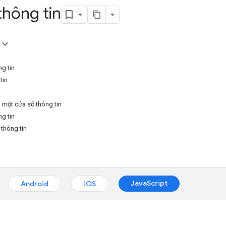
thông tin
g tin
tin
 một cửa sổ thông tin
g tin
 thông tin
JavaScript
Android
iOS