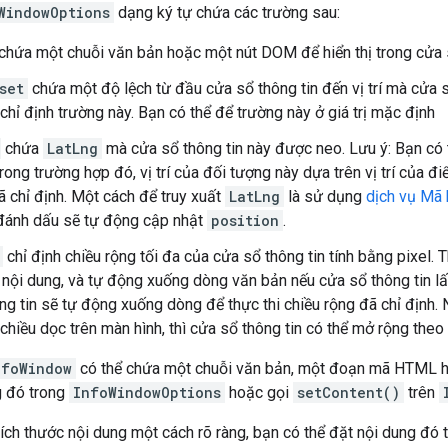
WindowOptions
dạng ký tự chứa các trường sau:
chứa một chuỗi văn bản hoặc một nút DOM để hiển thị trong cửa s
set
chứa một độ lệch từ đầu cửa sổ thông tin đến vị trí mà cửa s
chỉ định trường này. Bạn có thể để trường này ở giá trị mặc định
chứa
LatLng
mà cửa sổ thông tin này được neo. Lưu ý: Bạn có
rong trường hợp đó, vị trí của đối tượng này dựa trên vị trí của 
 chỉ định. Một cách để truy xuất
LatLng
là sử dụng
dịch vụ Mã 
đánh dấu sẽ tự động cập nhật
position
.
chỉ định chiều rộng tối đa của cửa sổ thông tin tính bằng pixel.
 nội dung, và tự động xuống dòng văn bản nếu cửa sổ thông tin 
ng tin sẽ tự động xuống dòng để thực thi chiều rộng đã chỉ định.
chiều dọc trên màn hình, thì cửa sổ thông tin có thể mở rộng theo
nfoWindow
có thể chứa một chuỗi văn bản, một đoạn mã HTML h
g đó trong
InfoWindowOptions
hoặc gọi
setContent()
trên
ch thước nội dung một cách rõ ràng, bạn có thể đặt nội dung đó