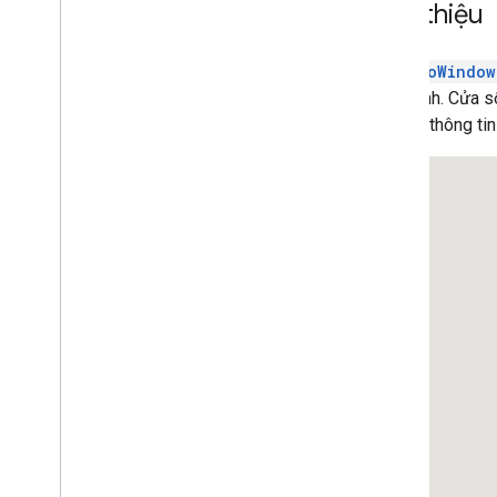
Thêm Google Maps vào trang web
Giới thiệu
Ánh xạ các sự kiện
Các chế độ điều khiển trên bản đồ
An
InfoWindow
Điều khiển tính năng thu phóng và kéo
nhất định. Cửa s
Loại kết xuất (đường quét và vectơ)
Cửa sổ thông tin
Loại bản đồ
Bản đồ phối màu
Toạ độ bản đồ và ô
Tuỳ chỉnh bản đồ
Thao tác với Bản đồ 3D
Tổng quan
Bắt đầu
Ý tưởng
Bản đồ 3D cơ sở
Điểm đánh dấu
Vẽ trên bản đồ
Tài nguyên