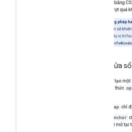
Xử lý địa chỉ ở Hoa Kỳ
<div>
bằng CSS
Phạm vi quốc gia và khu vực
dung vượt quá khô
Vẽ trên bản đồ
Các phương pháp ha
Tổng quan
cửa sổ thông tin sẽ khiến
Cửa sổ thông tin
tượng đó ở nhiều vị trí 
Hình dạng và đường kẻ
hiển thị nhiều
InfoWind
Biểu tượng
Tính năng Web
GL
Mở cửa sổ 
Hình ảnh dữ liệu Deck
.
gl
Lớp phủ mặt đất
Lớp phủ tuỳ chỉnh
Khi bạn tạo một 
Thêm chú thích tuỳ chỉnh
phương thức
op
sau:
Hiển thị dữ liệu
map
chỉ đ
Tổng quan
Định kiểu dựa trên dữ liệu cho tập dữ
anchor
c
liệu
sẽ mở tại 
Định kiểu dựa trên dữ liệu cho ranh giới