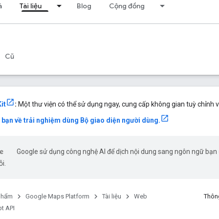
á
Tài liệu
Blog
Cộng đồng
Cũ
it
:
Một thư viện có thể sử dụng ngay, cung cấp không gian tuỳ chỉnh v
a bạn về trải nghiệm dùng Bộ giao diện người dùng.
Google sử dụng công nghệ AI để dịch nội dung sang ngôn ngữ bạn ư
ỗi.
phẩm
Google Maps Platform
Tài liệu
Web
Thông
t API