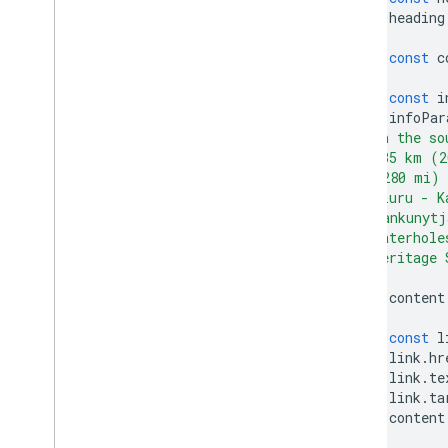
dùng nữa)
heading
Thư viện nguồn mở
const
c
Hướng dẫn khác
const
i
Hướng dẫn di chuyển trình tải Google
infoPar
Di chuyển trường địa điểm (open
_
now
,
  in the so
utc
_
offset)
  335 km (2
Nâng cấp từ phiên bản 2 lên phiên bản
  (280 mi) 
3
  Uluru - K
  Yankunytj
  waterhole
  Heritage 
content
const
l
link
.
hr
link
.
te
link
.
ta
content