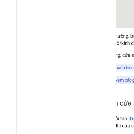
Điểm đánh dấu
Tổng quan
Bắt đầu
Thêm điểm đánh dấu vào bản đồ
Tuỳ chỉnh điểm đánh dấu cơ bản
Thông thường, b
Tạo điểm đánh dấu bằng đồ hoạ
một vĩ độ/kinh đ
Tạo điểm đánh dấu bằng HTML và CSS
Kiểm soát hành vi va chạm
,
độ cao và
Nói chung, cửa s
khả năng hiển thị
Tạo điểm đánh dấu có thể nhấp và truy
Mẹo:
Nếu muốn hiển 
cập
Làm cho điểm đánh dấu có thể kéo
Lưu ý:
Hãy xem các
Di chuyển sang điểm đánh dấu nâng
cao
Điểm đánh dấu (cũ)
Thêm cửa 
Làm việc với Địa điểm
Tổng quan
Hàm khởi tạo
I
Địa điểm (Mới)
để hiển thị cửa s
Places UI Kit