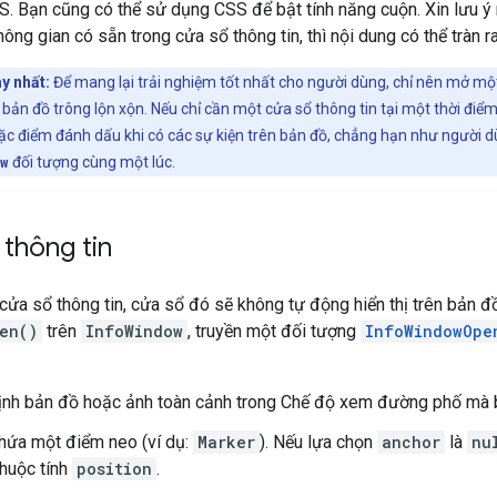
. Bạn cũng có thể sử dụng CSS để bật tính năng cuộn. Xin lưu ý 
ng gian có sẵn trong cửa sổ thông tin, thì nội dung có thể tràn ra
y nhất:
Để mang lại trải nghiệm tốt nhất cho người dùng, chỉ nên mở một 
 bản đồ trông lộn xộn. Nếu chỉ cần một cửa sổ thông tin tại một thời điể
hoặc điểm đánh dấu khi có các sự kiện trên bản đồ, chẳng hạn như người d
ow
đối tượng cùng một lúc.
thông tin
cửa sổ thông tin, cửa sổ đó sẽ không tự động hiển thị trên bản đồ.
en()
trên
InfoWindow
, truyền một đối tượng
InfoWindowOpe
ịnh bản đồ hoặc ảnh toàn cảnh trong Chế độ xem đường phố mà
hứa một điểm neo (ví dụ:
Marker
). Nếu lựa chọn
anchor
là
nu
thuộc tính
position
.