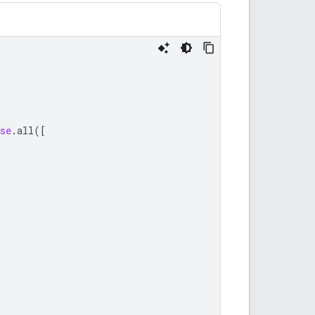
se
.
all
([