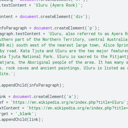
.
textContent
=
'Uluru (Ayers Rock)'
;
ontent
=
document
.
createElement
(
'div'
);
nfoParagraph
=
document
.
createElement
(
'p'
);
agraph
.
textContent
=
`Uluru, also referred to as Ayers R
uthern part of the Northern Territory, central Australia
08 mi) south west of the nearest large town, Alice Spri
by road. Kata Tjuta and Uluru are the two major feature
ata Tjuta National Park. Uluru is sacred to the Pitjant
atjara, the Aboriginal people of the area. It has many 
s, rock caves and ancient paintings. Uluru is listed as 
Site.`
;
.
appendChild
(
infoParagraph
);
ink
=
document
.
createElement
(
'a'
);
ef
=
'https://en.wikipedia.org/w/index.php?title=Uluru'
xtContent
=
'https://en.wikipedia.org/w/index.php?title
rget
=
'_blank'
;
.
appendChild
(
link
);