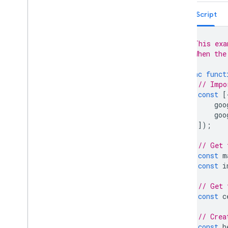
KML
Geo
JSON
TypeScript
Lớp dữ liệu
Bản đồ nhiệt (không dùng nữa)
// This exa
Các lớp Giao thông
,
Phương tiện công
// When the
cộng và Xe đạp
async
funct
Dịch vụ
// Impo
const
[
Độ cao
goo
Mã hoá địa lý
goo
Hình ảnh thu phóng tối đa
]);
Chế độ xem phố
// Get 
const
m
Thư viện bổ sung
const
i
Tổng quan
Tiện ích Máy đo chất lượng không
// Get 
khí (thử nghiệm)
const
c
Thư viện bản vẽ (không dùng nữa)
Thư viện hình học
// Crea
Thư viện trực quan hoá (không
const
h