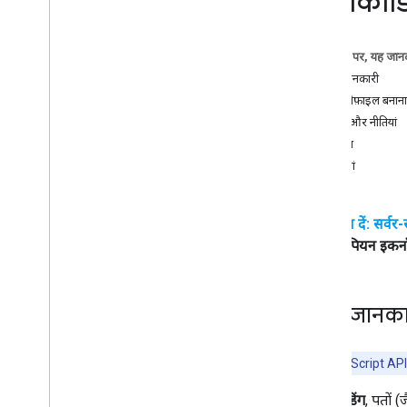
जियोकोडि
समस्या का हल
शिक्षण सामग्री
इस पेज पर, यह जानक
एचटीएमएल का इस्तेमाल करके
,
मार्कर वाला
खास जानकारी
Google Maps जोड़ना
अपनी प्रोफ़ाइल बनाना 
Java
Script का इस्तेमाल करके
,
मार्कर के साथ
किराया और नीतियां
Google Maps जोड़ना
कीमत
React ऐप्लिकेशन में Google मैप जोड़ना
नीतियां
मौजूदा जगह की जानकारी दिखाना
क्लस्टर मार्कर
ध्यान दें: सर्वर
सिद्धान्त
यूरोपियन इकन
वर्शन
स्थानीय भाषा के अनुसार
सबसे सही तरीके
खास जानका
Type
Script
वादे
Maps JavaScript API का
बुनियादी मैप
जियोकोडिंग
, पतों