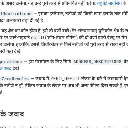
्फ़ असर डालेगा. यह उन्हें पूरी तरह से प्रतिबंधित नहीं करेगा.
व्यूपोर्ट बायसिंग
के 
tRestrictions
— इसका इस्तेमाल, नतीजों को किसी खास इलाके तक सीमि
़्यादा जानकारी यहां दी गई है.
यह क्षेत्र का कोड होता है. इसे दो वर्णों वाले (गैर-संख्यात्मक) यूनिकोड क्षेत्र क
तौर पर जाने-पहचाने ccTLD ("टॉप-लेवल डोमेन") की दो वर्णों वाली वैल्यू पर मैप ह
र डालेगा. हालांकि, इससे जियोकोडर से मिले नतीजों को पूरी तरह से रोका नहीं
री यहां देखें.
putations
— इस पैरामीटर के लिए सिर्फ़
ADDRESS_DESCRIPTORS
वैल
ले शब्द
देखें.
nZeroResults
— जवाब में ZERO_RESULT स्टेटस के बारे में जानकारी देन
के नतीजे न हों, लेकिन जवाब के लेवल पर अब भी अन्य फ़ील्ड दिख सकते हैं. ज़
ें.
 के जवाब