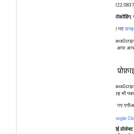
वेब पेज पर Google Maps जोड़ना
देशांतर -122.08373
इवेंट मैप करना
मैप के कंट्रोल
रिवर्स जियोकोडिंग
,
ज़ूम और पैन कंट्रोल करना
किसी दिए गए
जगह
रेंडरिंग टाइप (रास्टर और वेक्टर)
मैप के टाइप
Maps JavaScript A
मैप की कलर स्कीम
कराता है. अगर आपक
मैप और टाइल के निर्देशांक
मैप को पसंद के मुताबिक बनाना
अपनी प्रोफ़ा
3D मैप का इस्तेमाल करना
खास जानकारी
Maps JavaScript A
शुरू करना
साथ ही, यह भी पक्
सिद्धान्त
बुनियादी 3D मैप
चालू किए गए एपीआई
मार्कर
मैप पर जानकारी देने के लिए ड्रॉ करें
Google Cl
संसाधन
कोई प्रोजेक्ट च