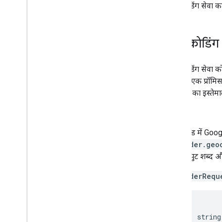
जियोकोडिंग सेवा का
जगहों की जानकारी देने वाली गाइड
रास्तों के साथ काम करना
जियोकोडिंग 
खास जानकारी
शुरू करना
डेमो आज़माएं
जियोकोडिंग सेवा को
रास्ते की क्लास
तरीके से एक प्रॉमिस
Route Matrix क्लास
await
का इस्तेम
डेटा को दूसरी जगह भेजने से जुड़ी गाइड
re
संसाधन
अपने कोड में Goo
पते की पुष्टि करना
Geocoder.geo
खास जानकारी
इसमें इनपुट शब्द 
डेमो आज़माएं
शुरू करना
GeocoderRequ
पते की पुष्टि करना
मूल जवाब को समझना
{
पुष्टि का जवाब मैनेज करना
address
:
string