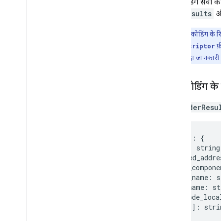
जियोकोडिंग सेवा क
ओपन सोर्स लाइब्रेरी
ताकि
results
ज़्यादा गाइड
ध्यान दें
: जियोकोडिंग के रि
Google Loader को माइग्रेट करने से जुड़ी गाइड
address_descriptor
फ़
जगह की जानकारी वाले फ़ील्ड का माइग्रेशन
जाना चाहिए. ज़्यादा जानकारी
(open
_
now
,
utc
_
offset)
v2 से v3 पर अपग्रेड करना
जियोकोडिंग के
GeocoderResu
results
[]
:
{
types
[]
:
string
formatted_addre
address_compone
short_name
:
s
long_name
:
st
postcode_loca
types
[]
:
stri
},