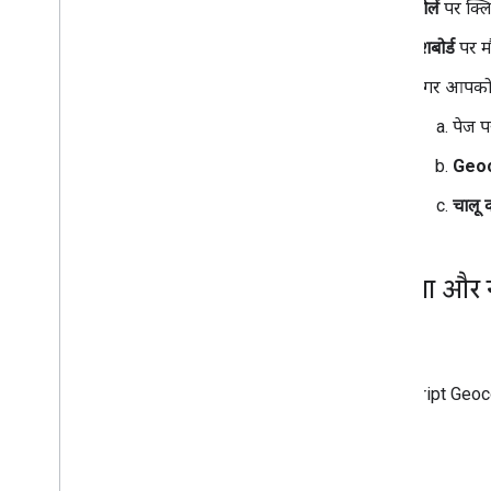
खोलें
पर क्लि
मार्कर
खास जानकारी
डैशबोर्ड
पर म
शुरू करना
अगर आपको सू
मैप में मार्कर जोड़ना
मार्कर को पसंद के मुताबिक बनाना
पेज 
ग्राफ़िक की मदद से मार्कर बनाना
Geoc
एचटीएमएल और सीएसएस का इस्तेमाल करके
मार्कर बनाना
चालू क
टकराव के व्यवहार
,
ऊंचाई
,
और विज़िबिलिटी को
कंट्रोल करना
मार्कर को क्लिक किया जा सकने वाला और ऐक्सेस
किया जा सकने वाला बनाना
किराया और न
मार्कर को खींचकर छोड़ने की सुविधा चालू करना
बेहतर मार्कर पर माइग्रेट करना
कीमत
मार्कर (लेगसी)
JavaScript Geocod
जगहों के साथ काम करना
खास जानकारी
नीतियां
जगहें (नया)
Places UI Kit