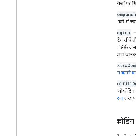
Geo
JSON
नतीजों पर सिर
डेटा लेयर
componen
हीटमैप (अब सेवा में नहीं है)
के बारे में ज
ट्रैफ़िक
,
बस
,
मेट्रो वगैरह और साइकल चलाने के
रास्ते की लेयर
region
— 
ये टैग सीधे 
सेवाएं
पर सिर्फ़ अस
ऊंचाई
ज़्यादा जानका
जियोकोडिंग
extraCom
ज़्यादा से ज़्यादा ज़ूम की गई इमेज
पता बताने वा
सड़क दृश्य
fulfillO
अन्य लाइब्रेरी
जियोकोडिंग 
खास जानकारी
करना
लेख पढ़
एयर क्वालिटी मीटर विजेट (एक्सपेरिमेंट के
तौर पर)
ड्रॉइंग लाइब्रेरी (बहिष्कृत)
जियोकोडिंग
जियोमेट्री लाइब्रेरी
विज़ुअलाइज़ेशन लाइब्रेरी (अब इस्तेमाल नहीं
की जाती)