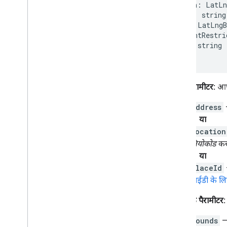
अमेरिका के पते मैनेज करना
location
:
LatLn
देश और इलाके का कवरेज
placeId
:
string
bounds
:
LatLngB
componentRestri
मैप पर जानकारी देने के लिए ड्रॉ करें
region
:
string
खास जानकारी
}
जानकारी विंडो
आकार और लाइन
प्रतीक
ज़रूरी पैरामीटर:
आपक
Web
GL की सुविधाएं
address
Deck
.
gl डेटा विज़ुअलाइज़ेशन
या
ग्राउंड ओवरले
location
कस्टम ओवरले
जियोकोड
करत
कस्टम लेजेंड जोड़ना
या
placeId
डेटा दिखाना
आईडी के लि
खास जानकारी
डेटासेट के लिए डेटा-ड्रिवन स्टाइल
वैकल्पिक पैरामीटर:
सीमाओं के लिए डेटा-ड्रिवन स्टाइल
KML
bounds
—