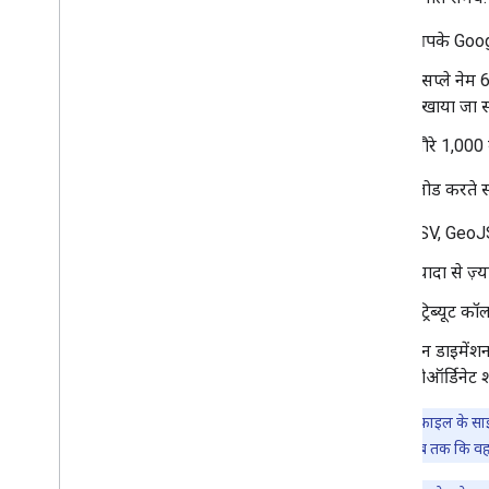
जगहों की जानकारी देने वाली गाइड
आपके Google 
रास्तों के साथ काम करना
डिसप्ले नेम 
खास जानकारी
दिखाया जा स
शुरू करना
ब्यौरे 1,000
डेमो आज़माएं
रास्ते की क्लास
डेटा अपलोड करते 
Route Matrix क्लास
डेटा को दूसरी जगह भेजने से जुड़ी गाइड
CSV, GeoJSO
संसाधन
ज़्यादा से 
पते की पुष्टि करना
एट्रिब्यूट कॉ
खास जानकारी
तीन डाइमेंशन
डेमो आज़माएं
कोऑर्डिनेट श
शुरू करना
पते की पुष्टि करना
ध्यान दें:
डेटा फ़ाइल के सा
मूल जवाब को समझना
तब तक मिटाएं, जब तक कि वह अप
पुष्टि का जवाब मैनेज करना