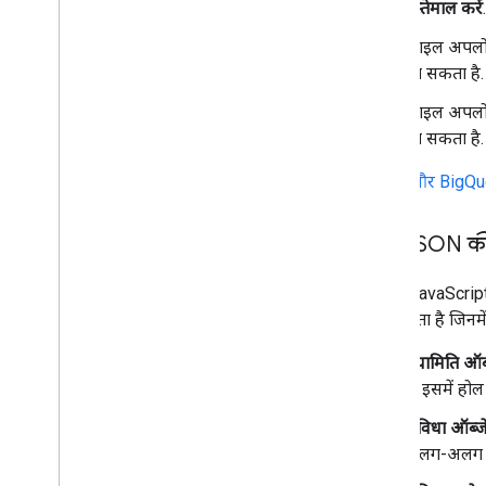
इस्तेमाल करें
डेटासेट बनाना और उसे मैनेज करना
मैप में डेटासेट जोड़ना
फ़ाइल अपलो
डेटा स्टाइल की सुविधाएं
जा सकता है.
माउस इवेंट मैनेज करना
फ़ाइल अपलो
डेटासेट के लिए डेटा-ड्रिवन स्टाइलिंग की नीतियां
जा सकता है.
सीमाओं के लिए डेटा-ड्रिवन स्टाइल
KML
डेटासेट और BigQu
Geo
JSON
डेटा लेयर
Geo
JSON की ज
हीटमैप (अब सेवा में नहीं है)
ट्रैफ़िक
,
बस
,
मेट्रो वगैरह और साइकल चलाने के
रास्ते की लेयर
Maps JavaScript
काम करता है जिनमें
सेवाएं
ज्यामिति ऑब्
ऊंचाई
है. इसमें होल
जियोकोडिंग
ज़्यादा से ज़्यादा ज़ूम की गई इमेज
सुविधा ऑब्ज
सड़क दृश्य
अलग-अलग हो