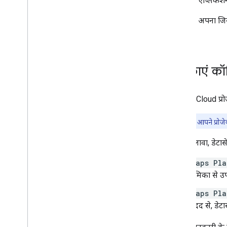
अपने मैप ऐप्लिकेशन
वेब पेज पर Google Maps जोड़ना
इवेंट मैप करना
डेटासेट में अपना 
मैप के कंट्रोल
API
देखें
ज़ूम और पैन कंट्रोल करना
रेंडरिंग टाइप (रास्टर और वेक्टर)
मैप के टाइप
भूमिकाएं कॉ
मैप की कलर स्कीम
मैप और टाइल के निर्देशांक
मैप को पसंद के मुताबिक बनाना
Google Cloud प्रोजे
ध्यान दें:
अगर आपने प्रोजे
3D मैप का इस्तेमाल करना
खास जानकारी
इसके अलावा, डेटासे
शुरू करना
सिद्धान्त
Maps Pla
बुनियादी 3D मैप
भूमिका से उप
मार्कर
Maps Pla
मैप पर जानकारी देने के लिए ड्रॉ करें
मदद से, डेट
संसाधन