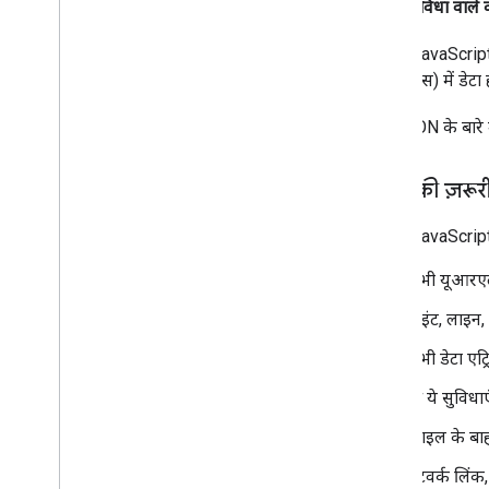
सुविधा वाले
अन्य लाइब्रेरी
खास जानकारी
Maps JavaScript 
एयर क्वालिटी मीटर विजेट (एक्सपेरिमेंट के
(सीआरएस) में डेटा 
तौर पर)
ड्रॉइंग लाइब्रेरी (बहिष्कृत)
GeoJSON के बारे मे
जियोमेट्री लाइब्रेरी
विज़ुअलाइज़ेशन लाइब्रेरी (अब इस्तेमाल नहीं
की जाती)
KML की ज़रूरी श
ओपन सोर्स लाइब्रेरी
Maps JavaScript API
ज़्यादा गाइड
सभी यूआरएल,
Google Loader को माइग्रेट करने से जुड़ी गाइड
जगह की जानकारी वाले फ़ील्ड का माइग्रेशन
पॉइंट, लाइन
(open
_
now
,
utc
_
offset)
v2 से v3 पर अपग्रेड करना
सभी डेटा एट्रि
KML की ये सुविधाएं
फ़ाइल के ब
नेटवर्क लिंक