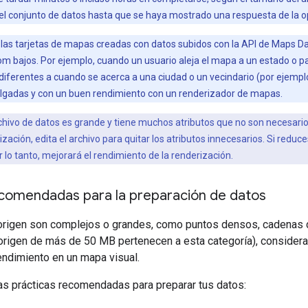
r el conjunto de datos hasta que se haya mostrado una respuesta de la o
 las tarjetas de mapas creadas con datos subidos con la API de Maps Da
m bajos. Por ejemplo, cuando un usuario aleja el mapa a un estado o país
ferentes a cuando se acerca a una ciudad o un vecindario (por ejemplo,
elgadas y con un buen rendimiento con un renderizador de mapas.
rchivo de datos es grande y tiene muchos atributos que no son necesarios
zación, edita el archivo para quitar los atributos innecesarios. Si reduce
 lo tanto, mejorará el rendimiento de la renderización.
ecomendadas para la preparación de datos
 origen son complejos o grandes, como puntos densos, cadenas 
origen de más de 50 MB pertenecen a esta categoría), considera 
rendimiento en un mapa visual.
as prácticas recomendadas para preparar tus datos: