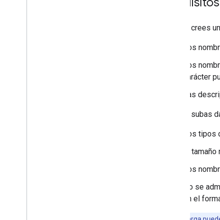
Requisitos
Cómo trabajar con Places
Cuando crees un 
Descripción general
Places (nuevo)
Los nombre
Kit de IU de Places
Guías de Places
Los nombre
carácter p
Trabaja con rutas
Las descri
Descripción general
Comenzar
Cuando subas dat
Prueba la demostración
Los tipos
Clase de ruta
Clase Route Matrix
El tamaño 
Guías de migración
Los nombre
Recursos
No se admi
Validación de la dirección
en el for
Descripción general
Prueba la demostración
Nota:
La carga puede