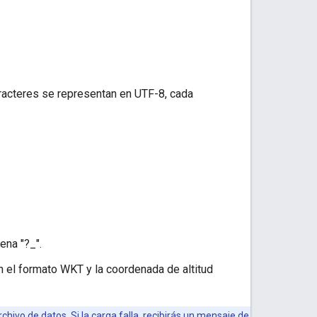
acteres se representan en UTF-8, cada
ena "?_".
en el formato WKT y la coordenada de altitud
hivo de datos. Si la carga falla, recibirás un mensaje de