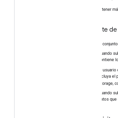
Dibujo en el mapa
Recursos
Para obtener má
Marcadores
Descripción general
Fuente de
Comenzar
Cómo agregar un marcador a un mapa
Crea un conjunto
Personalización básica de los
marcadores
Cuando sub
Cómo crear marcadores con gráficos
contiene l
Cómo crear marcadores con HTML y
CSS
El usuario 
Cómo controlar el comportamiento de
incluya el
colisión
,
la altitud y la visibilidad
Cómo configurar los marcadores para
Storage, c
que sean accesibles y permitan la
posibilidad de hacer clics
Cuando sub
Haz que los marcadores sean
datos que 
arrastrables
Migra a los marcadores avanzados
Marcadores (heredados)