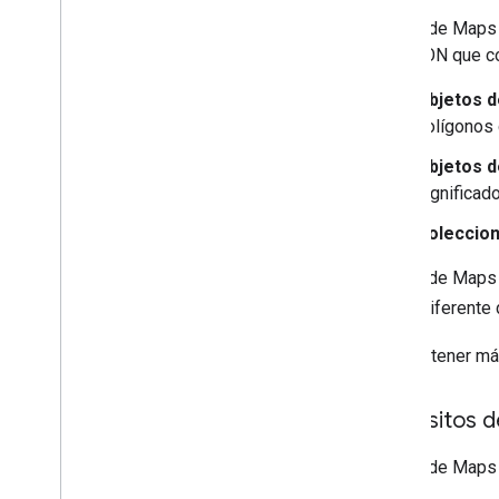
Capa de datos
La API de Maps 
Mapa de calor (obsoleto)
GeoJSON que con
Capas de tráfico
,
transporte público y
rutas para bicicletas
Objetos 
polígonos 
Servicios
Elevation
Objetos 
Geocoding
significad
Maximum Zoom Imagery
Coleccio
Street View
La API de Maps 
Bibliotecas adicionales
(CRS) diferente
Descripción general
Widget de medidor de calidad del
Para obtener má
aire (experimental)
Biblioteca de dibujo (obsoleta)
Requisitos 
Biblioteca de geometría
Biblioteca de visualización
La API de Maps J
(obsoleta)
Bibliotecas de código abierto