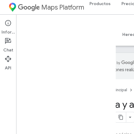
Productos
Preci
Maps Platform
Web
Maps JavaScript API
Información
Guías
Referencia
Ejemplos
Recursos
Here
Chat
API
traducciones real
API de Maps Java
Script
Descripción general
Página principal
Configura la API de Java
Script
Obtén y usa una clave de demostración
Crea y 
de Maps
Usa la Verificación de aplicaciones
para proteger tu clave de API
Carga la API de Maps Java
Script
Manejo de errores