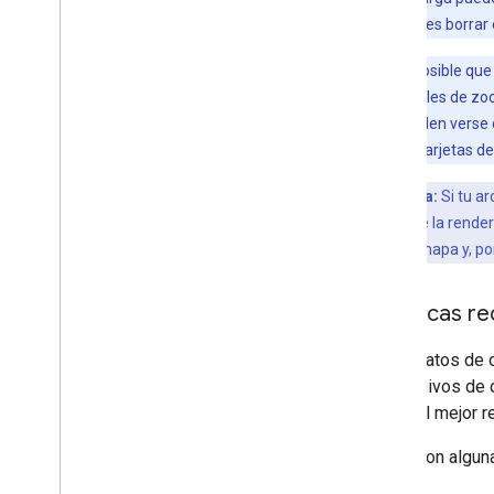
Comenzar
error. No intentes borra
Valida una dirección
Nota:
Es posible que
Comprende una respuesta básica
densos en niveles de zoo
Controla la respuesta de validación
mosaicos pueden verse di
Controla direcciones de Estados
Unidos
mantener las tarjetas d
Cobertura por país y región
Sugerencia:
Si tu a
rendimiento de la renderi
Dibujo en el mapa
mosaicos del mapa y, por
Descripción general
Ventanas de información
Formas y líneas
Prácticas r
Símbolos
Funciones de Web
GL
Si tus datos de
Visualizaciones de datos de deck
.
gl
los archivos de 
Superposiciones de suelo
lograr el mejor 
Superposiciones personalizadas
Estas son algun
Cómo agregar una leyenda
personalizada