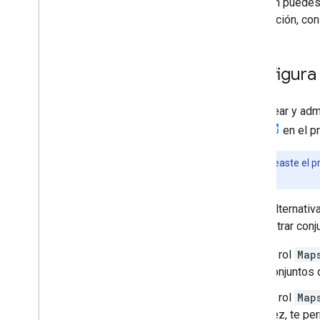
También puedes 
Mapa base
información, con
Cómo agregar un mapa de Google
Maps a una página web
Eventos de mapa
Configura 
Controles del mapa
Cómo controlar el zoom y el
desplazamiento lateral
Para crear y adm
Tipo de renderización (raster y vector)
editor
en el p
Tipos de mapas
Esquema de colores del mapa
Nota:
Si creaste el p
Coordenadas de mapas y de mosaicos
del proyecto.
Cómo personalizar mapas
Como alternativa
Trabaja con 3D Maps
administrar conj
Descripción general
Comenzar
El rol
Map
Conceptos
conjuntos 
Mapa 3D base
El rol
Map
Marcadores
vez, te pe