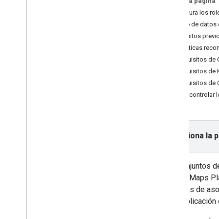
En esta página
Solución de problemas
Configura los rol
Fuente de datos 
Instructivos
Requisitos previ
Cómo agregar un mapa de Google
Prácticas reco
Maps con marcadores usando HTML
Requisitos de
Cómo agregar un mapa de Google
Maps con un marcador usando Java
Requisitos de
Script
Requisitos de
Agrega un mapa de Google Maps a
Cómo controlar l
una app de React
Cómo mostrar la ubicación actual
Cómo agrupar los marcadores
Selecciona la 
Conceptos
Control de versiones
Los conjuntos d
Localización
Google Maps Pla
Prácticas recomendadas
Después de asoci
Type
Script
de tu aplicació
Promesas