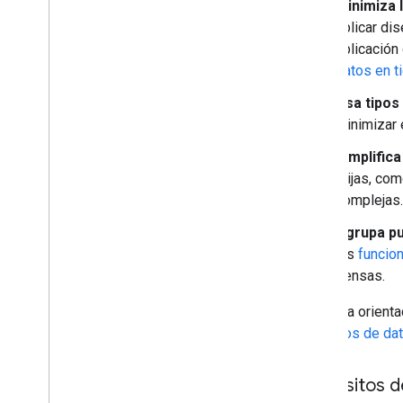
Minimiza 
aplicar di
Presentación de los datos
aplicación
Descripción general
datos en t
Diseño basado en datos aplicable a
conjuntos de datos
Usa tipos
Descripción general
minimizar 
Comenzar
Crea y administra un conjunto de
Simplific
datos
elijas, com
Agrega un conjunto de datos a un
complejas.
mapa
Aplica diseño a componentes de
Agrupa p
datos
las
funcion
Controla los eventos del mouse
densas.
Políticas del diseño basado en
datos aplicable a conjuntos de
Consulta orient
datos
conjuntos de da
Diseño basado en datos aplicable a
límites
KML
Requisitos 
Geo
JSON