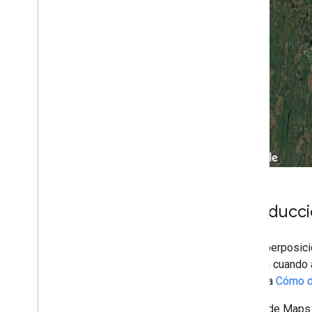
Mapa base
Cómo agregar un mapa de Google
Maps a una página web
Eventos de mapa
Controles del mapa
Cómo controlar el zoom y el
desplazamiento lateral
Tipo de renderización (raster y vector)
Tipos de mapas
Esquema de colores del mapa
Coordenadas de mapas y de mosaicos
Cómo personalizar mapas
Introducc
Trabaja con 3D Maps
Descripción general
Las superposici
Comenzar
mueven cuando a
Conceptos
consulta
Cómo d
Mapa 3D base
Marcadores
La API de Maps 