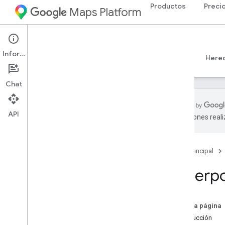
Productos
Preci
Maps Platform
Web
Maps JavaScript API
Información
Guías
Referencia
Ejemplos
Recursos
Here
Chat
API
traducciones real
API de Maps Java
Script
Descripción general
Página principal
Configura la API de Java
Script
Obtén y usa una clave de demostración
Superpo
de Maps
Usa la Verificación de aplicaciones
para proteger tu clave de API
En esta página
Carga la API de Maps Java
Script
Introducción
Manejo de errores