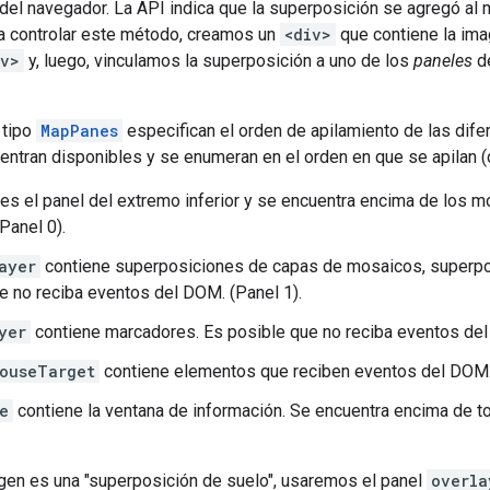
del navegador. La API indica que la superposición se agregó a
ra controlar este método, creamos un
<div>
que contiene la im
iv>
y, luego, vinculamos la superposición a uno de los
paneles
de
 tipo
MapPanes
especifican el orden de apilamiento de las dif
ntran disponibles y se enumeran en el orden en que se apilan (d
es el panel del extremo inferior y se encuentra encima de los m
Panel 0).
ayer
contiene superposiciones de capas de mosaicos, superposi
e no reciba eventos del DOM. (Panel 1).
yer
contiene marcadores. Es posible que no reciba eventos del
ouseTarget
contiene elementos que reciben eventos del DOM. 
e
contiene la ventana de información. Se encuentra encima de t
gen es una "superposición de suelo", usaremos el panel
overla