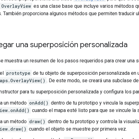
OverlayView
es una clase base que incluye varios métodos q
. También proporciona algunos métodos que permiten traducir ub
gar una superposición personalizada
 se muestra un resumen de los pasos requeridos para crear una 
 el
prototype
de tu objeto de superposición personalizada en 
aps.OverlayView()
. De este modo, se creará una subclase de
nstructor para tu superposición personalizada y configura los par
a un método
onAdd()
dentro de tu prototipo y vincula la super
iew.onAdd()
cuando el mapa esté listo para que se vincule la 
a un método
draw()
dentro de tu prototipo y controla la visuali
iew.draw()
cuando el objeto se muestre por primera vez.