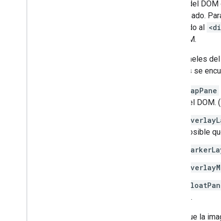
través del DOM 
relacionado. Pa
Presentación de los datos
vinculado al
<d
Descripción general
del DOM.
Diseño basado en datos aplicable a
conjuntos de datos
Los paneles del
Diseño basado en datos aplicable a
límites
paneles se encue
KML
mapPane
Geo
JSON
del DOM. (
Capa de datos
Mapa de calor (obsoleto)
overlayL
Capas de tráfico
,
transporte público y
posible qu
rutas para bicicletas
markerLa
Servicios
overlayM
Elevation
Geocoding
floatPan
Maximum Zoom Imagery
4).
Street View
Dado que la ima