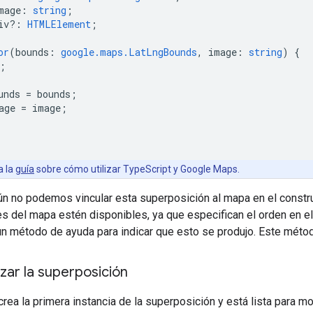
mage
:
string
;
iv?
:
HTMLElement
;
or
(
bounds
:
google.maps.LatLngBounds
,
image
:
string
)
{
;
unds
=
bounds
;
age
=
image
;
a la
guía
sobre cómo utilizar TypeScript y Google Maps.
aún no podemos vincular esta superposición al mapa en el const
s del mapa estén disponibles, ya que especifican el orden en el
n método de ayuda para indicar que esto se produjo. Este método
izar la superposición
rea la primera instancia de la superposición y está lista para m