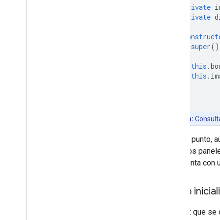
private
i
Comenzar
private
d
Valida una dirección
Comprende una respuesta básica
construct
Controla la respuesta de validación
super
()
Controla direcciones de Estados
Unidos
this
.
bo
this
.
im
Cobertura por país y región
}
Dibujo en el mapa
Descripción general
Nota:
Consult
Ventanas de información
Formas y líneas
En este punto, 
Símbolos
todos los panele
Funciones de Web
GL
API cuenta con u
Visualizaciones de datos de deck
.
gl
Superposiciones de suelo
Cómo inicial
Superposiciones personalizadas
Cómo agregar una leyenda
Una vez que se c
personalizada