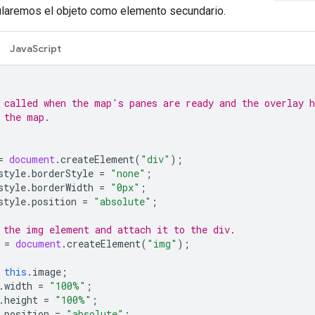
cularemos el objeto como elemento secundario.
JavaScript
 called when the map's panes are ready and the overlay h
 the map.
=
document
.
createElement
(
"div"
);
style
.
borderStyle
=
"none"
;
style
.
borderWidth
=
"0px"
;
style
.
position
=
"absolute"
;
 the img element and attach it to the div.
=
document
.
createElement
(
"img"
);
this
.
image
;
.
width
=
"100%"
;
.
height
=
"100%"
;
.
position
=
"absolute"
;