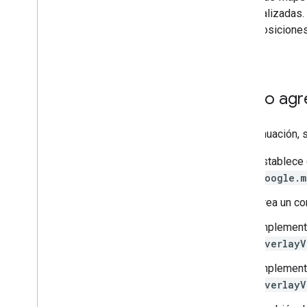
Dibujo en el mapa
personalizadas.
Recursos
superposiciones
mapa.
Marcadores
Descripción general
Comenzar
Cómo agre
Cómo agregar un marcador a un mapa
Personalización básica de los
marcadores
A continuación,
Cómo crear marcadores con gráficos
Establece
Cómo crear marcadores con HTML y
CSS
google.m
Cómo controlar el comportamiento de
colisión
,
la altitud y la visibilidad
Crea un co
Cómo configurar los marcadores para
Implement
que sean accesibles y permitan la
posibilidad de hacer clics
OverlayV
Haz que los marcadores sean
arrastrables
Implement
Migra a los marcadores avanzados
OverlayV
Marcadores (heredados)