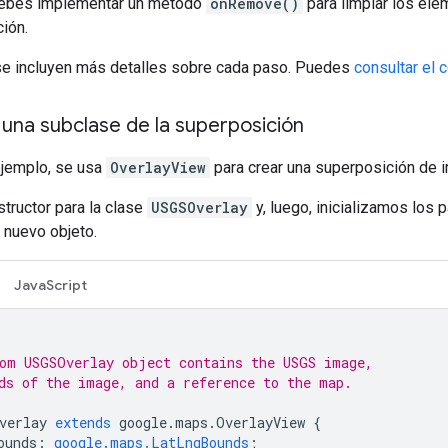
ebes implementar un método
onRemove()
para limpiar los el
ión.
 se incluyen más detalles sobre cada paso. Puedes
consultar el 
una subclase de la superposición
ejemplo, se usa
OverlayView
para crear una superposición de 
tructor para la clase
USGSOverlay
y, luego, inicializamos los
 nuevo objeto.
JavaScript
om USGSOverlay object contains the USGS image,
ds of the image, and a reference to the map.
verlay
extends
google
.
maps
.
OverlayView
{
ounds
:
google.maps.LatLngBounds
;