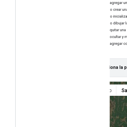
Cómo agregar un
Solución de problemas
Cómo crear una
Cómo inicializ
Instructivos
Cómo dibujar l
Cómo agregar un mapa de Google
Maps con marcadores usando HTML
Cómo quitar una
Cómo agregar un mapa de Google
Cómo ocultar y m
Maps con un marcador usando Java
Cómo agregar co
Script
Agrega un mapa de Google Maps a
una app de React
Cómo mostrar la ubicación actual
Selecciona la 
Cómo agrupar los marcadores
Conceptos
Control de versiones
Localización
Prácticas recomendadas
Type
Script
Promesas