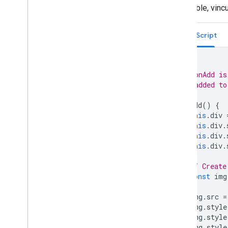
disponible, vin
Bibliotecas adicionales
Descripción general
Widget de medidor de calidad del
TypeScript
aire (experimental)
Biblioteca de dibujo (obsoleta)
/**
Biblioteca de geometría
 * onAdd is
Biblioteca de visualización
 * added to
(obsoleta)
 */
Bibliotecas de código abierto
onAdd
()
{
this
.
div
Más guías
this
.
div
.
this
.
div
.
Guía de migración del cargador de
Google
this
.
div
.
Migración de campos de Places (open
_
now y utc
_
offset)
// Create
const
img
Actualización de v2 a v3
img
.
src
=
img
.
style
img
.
style
img
.
style