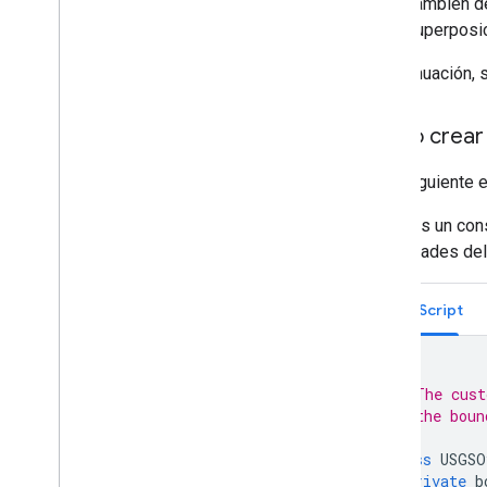
También d
superposic
Cómo trabajar con Places
Descripción general
A continuación,
Places (nuevo)
Kit de IU de Places
Cómo crear 
Guías de Places
En el siguiente 
Trabaja con rutas
Descripción general
Creamos un cons
Comenzar
propiedades del
Prueba la demostración
Clase de ruta
TypeScript
Clase Route Matrix
Guías de migración
/**
Recursos
 * The cust
 * the boun
Validación de la dirección
 */
Descripción general
class
USGSO
private
b
Prueba la demostración