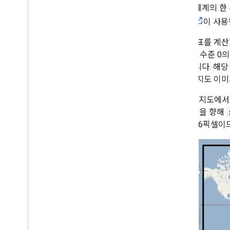
API는 세계의 
지도 컨트롤
투영법
이 사용
컨트롤 확대
/
축소 및 화면 이동
렌더링 유형 (래스터 및 벡터)
픽셀 좌표를 계산
지도 유형
대/축소 수준 0
지도 색 구성표
변환합니다. 해당
지도 및 타일 좌표
시되는 지도 이미
지도 맞춤설정
Google 지도에
3D 지도 사용
(오른쪽)을 향해
개요
256x256픽셀
시작하기
개념
기본 3D 지도
마커
지도에 그리기
리소스
마커