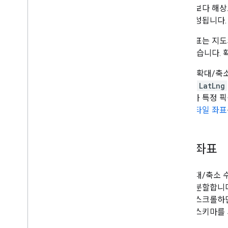
경로 작업
전 수준보다 해상도
개요
으로 구성됩니다.
시작하기
데모 보기
세계 좌표는 지도
경로 클래스
낼 수 있습니다. 
Route Matrix 클래스
이제 각 확대/축소
이전 가이드
준 중심(
LatLng
리소스
음 API가 특정
화하는
타일 좌표
주소 검증
개요
데모 보기
타일 좌표
시작하기
주소 확인
기본 응답 이해하기
높은 확대/축소 
유효성 검사 응답 처리
합으로 분할합니다
미국 주소 처리
준으로 스크롤하면
국가 및 지역
좌표는 스키마를 