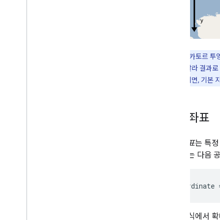
개요
시작하기
지도에 마커 추가하기
기본 마커 맞춤설정
그래픽으로 마커 만들기
참고로 메르카토르 투영
HTML 및 CSS로 마커 만들기
지도 이미지를 잘라 결과로
충돌 동작
,
고도 및 표시 여부 관리
곳에 좌표를 그리면, 기본 
마커를 클릭 가능하도록 설정하고 마커에
접근성 기능 추가
마커를 드래그할 수 있도록 설정
픽셀 좌표
고급 마커로 이전
마커 (기존)
픽셀 좌표
는 특정
장소 사용
셀 좌표는 다음 
개요
장소 (신규)
pixelCoordinate
장소 UI 키트
장소 가이드
위 방정식에서 확