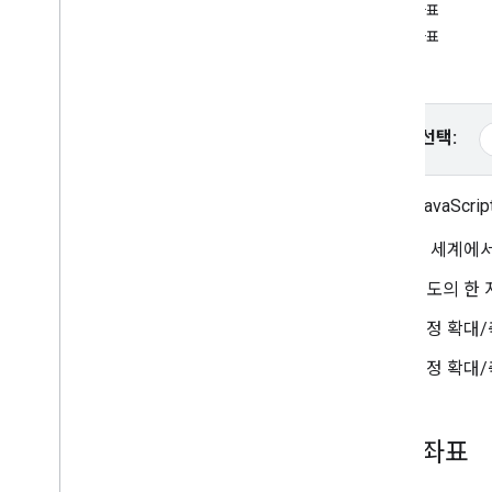
픽셀 좌표
튜토리얼
타일 좌표
HTML을 사용하여 마커가 포함된 Google
예
지도 추가
Java
Script를 사용하여 마커가 포함된
Google 지도 추가
플랫폼 선택:
React 앱에 Google 지도 추가
현재 위치 표시
마커 클러스터링
Maps JavaSc
전 세계에서
개념
버전 관리
지도의 한 
현지화
특정 확대/
권장사항
Type
Script
특정 확대/
프로미스
기본 지도
세계 좌표
웹페이지에 Google 지도 추가하기
지도 이벤트