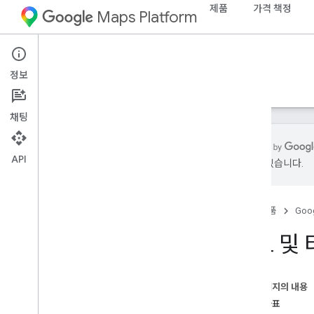
제품
가격 책정
Maps Platform
Web
Maps JavaScript API
정보
가이드
참조
샘플
리소스
기존
채팅
API
있을 수 있습니다.
Maps Java
Script API
개요
홈
제품
Goog
Java
Script API 설정
지도 데모 키 가져오기 및 사용하기
지도 및 
App Check을 사용하여 API 키 보호
Maps Java
Script API 로드하기
오류 처리
이 페이지의 내용
문제 해결
세계 좌표