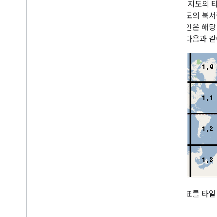
Google 지도
지도에 그리기
항상 지도의 북서
개요
일의 색인은 해
정보 창
타일은 다음과 
도형 및 선
기호
Web
GL 기능
Deck
.
gl 데이터 시각화
지면 오버레이
맞춤 오버레이
맞춤 범례 추가
데이터 표시
개요
데이터 세트를 위한 데이터 기반 스타일 지
정
경계를 위한 데이터 기반 스타일 지정
KML
픽셀 좌표를 타일
Geo
JSON
니다.
데이터 레이어