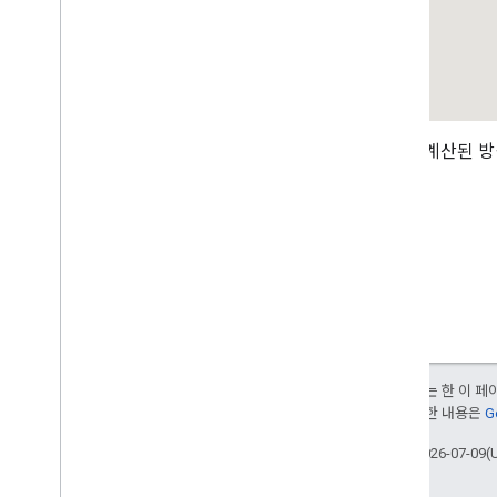
장소 필드 이전 (open
_
now
,
utc
_
offset)
v2에서 v3으로 업그레이드
좌표가 계산된 
달리 명시되지 않는 한 이 
부여됩니다. 자세한 내용은
G
최종 업데이트: 2026-07-09(