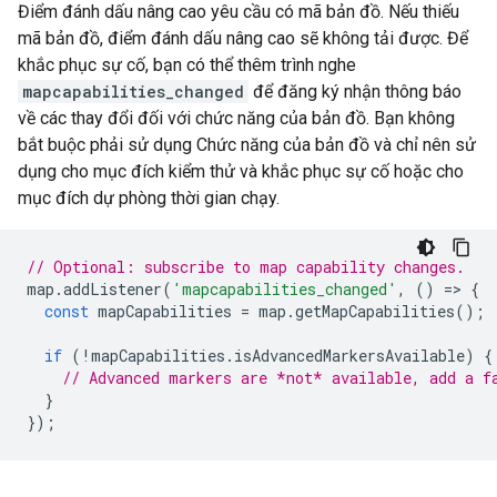
Điểm đánh dấu nâng cao yêu cầu có mã bản đồ. Nếu thiếu
mã bản đồ, điểm đánh dấu nâng cao sẽ không tải được. Để
khắc phục sự cố, bạn có thể thêm trình nghe
mapcapabilities_changed
để đăng ký nhận thông báo
về các thay đổi đối với chức năng của bản đồ. Bạn không
bắt buộc phải sử dụng Chức năng của bản đồ và chỉ nên sử
dụng cho mục đích kiểm thử và khắc phục sự cố hoặc cho
mục đích dự phòng thời gian chạy.
// Optional: subscribe to map capability changes.
map
.
addListener
(
'mapcapabilities_changed'
,
()
=>
{
const
mapCapabilities
=
map
.
getMapCapabilities
();
if
(
!
mapCapabilities
.
isAdvancedMarkersAvailable
)
{
// Advanced markers are *not* available, add a f
}
});