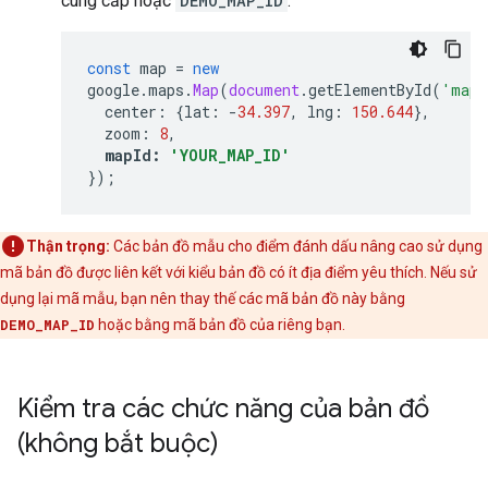
cung cấp hoặc
DEMO_MAP_ID
.
const
map
=
new
google
.
maps
.
Map
(
document
.
getElementById
(
'map'
center
:
{
lat
:
-
34.397
,
lng
:
150.644
},
zoom
:
8
,
mapId
:
'YOUR_MAP_ID'
});
Thận trọng:
Các bản đồ mẫu cho điểm đánh dấu nâng cao sử dụng
mã bản đồ được liên kết với kiểu bản đồ có ít địa điểm yêu thích. Nếu sử
dụng lại mã mẫu, bạn nên thay thế các mã bản đồ này bằng
DEMO_MAP_ID
hoặc bằng mã bản đồ của riêng bạn.
Kiểm tra các chức năng của bản đồ
(không bắt buộc)