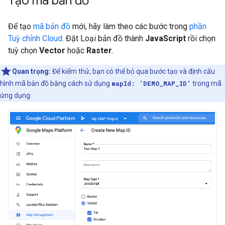
Tạo mã bản đồ
Để tạo
mã bản đồ
mới, hãy làm theo các bước trong
phần
Tuỳ chỉnh Cloud
. Đặt Loại bản đồ thành
JavaScript
rồi chọn
tuỳ chọn
Vector
hoặc
Raster
.
Quan trọng:
Để kiểm thử, bạn có thể bỏ qua bước tạo và định cấu
hình mã bản đồ bằng cách sử dụng
mapId: 'DEMO_MAP_ID'
trong mã
ứng dụng.