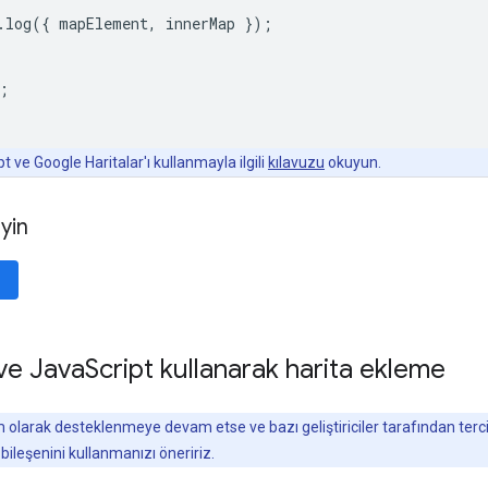
.
log
({
mapElement
,
innerMap
});
;
 ve Google Haritalar'ı kullanmayla ilgili
kılavuzu
okuyun.
yin
ve Java
Script kullanarak harita ekleme
olarak desteklenmeye devam etse ve bazı geliştiriciler tarafından terci
ileşenini kullanmanızı öneririz.