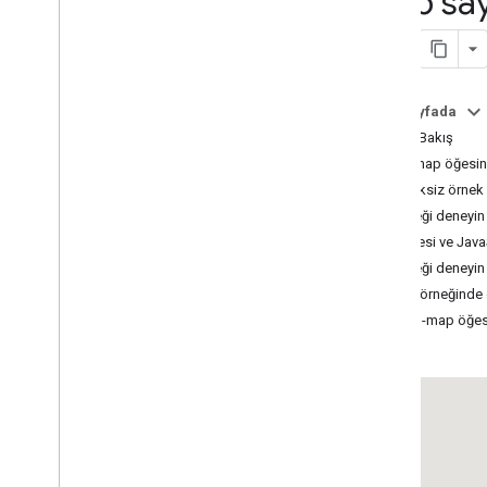
Web say
Eğitimler
HTML kullanarak işaretçiler içeren bir
Google Haritası ekleme
Bu sayfada
Java
Script kullanarak işaretçi içeren bir
Google Haritası ekleme
Genel Bakış
React uygulamasına Google Haritası
gmp-map öğesini 
ekleme
Eksiksiz örnek
Mevcut konumu gösterme
Örneği deneyin
Küme işaretçileri
div öğesi ve Java
Örneği deneyin
Kavramlar
Harita örneğinde 
Sürüm oluşturma
gmp-map öğesi
Yerelleştirme
En iyi uygulamalar
Type
Script
Sözler
Temel harita