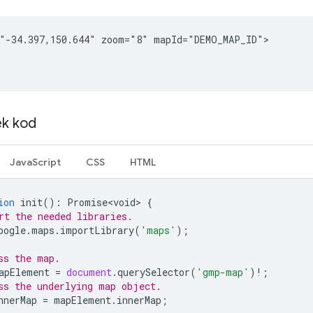
"-34.397,150.644" zoom="8" mapId="DEMO_MAP_ID">

ek kod
JavaScript
CSS
HTML
ion
init
()
:
Promise<void>
{
rt the needed libraries.
oogle
.
maps
.
importLibrary
(
'maps'
);
ss the map.
apElement
=
document
.
querySelector
(
'gmp-map'
)
!
;
ss the underlying map object.
nnerMap
=
mapElement
.
innerMap
;