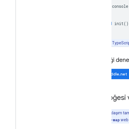
Geo
JSON
console
Veri katmanı
}
Isı haritası (desteği sonlandırıldı)
void
init
()
Trafik
,
Toplu Taşıma ve Bisiklet
Katmanları
Hizmetler
Not:
TypeScript
Yükseklik
Coğrafi Kodlama
Örneği dene
Maksimum Yakınlaştırma Görüntüleri
Street View
JSFiddle.net
Ek kitaplıklar
Genel bakış
div
öğesi 
Hava kalitesi ölçüm cihazı widget'ı
(deneysel)
Çizim kitaplığı (kullanımdan
Not:
Bu yaklaşım tam 
kaldırıldı)
bildirimsel
gmp-map
web b
Geometri kitaplığı
Görselleştirme kitaplığı (desteği