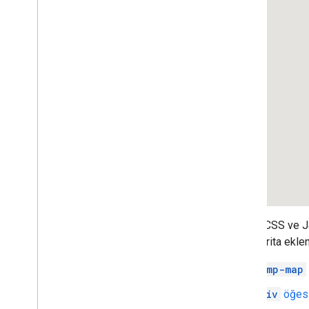
Web sayfasına Google Haritası ekleme
Etkinlikleri eşleştirme
Harita kontrolleri
Yakınlaştırma ve kaydırma işlemlerini
kontrol etme
Oluşturma türü (raster ve vektör)
Harita türleri
Harita renk şeması
Harita ve parça koordinatları
Haritaları özelleştirme
3D Haritalar ile çalışma
Genel bakış
Başlama
HTML, CSS ve Jav
Kavramlar
nasıl harita ekle
Temel 3D harita
İşaretçiler
gmp-map
Harita üzerinde çizin
div
öğesi
Kaynaklar