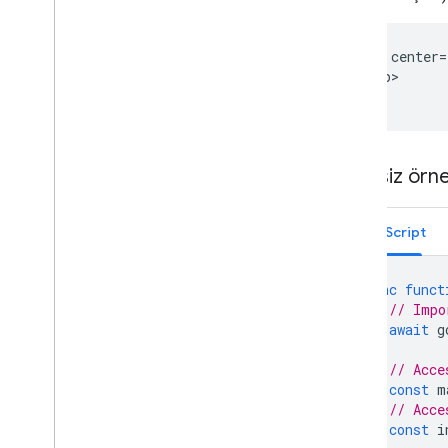
ABD'deki adresleri işleyin
Ülke ve bölge kapsamı
<gmp-map center=
Harita üzerinde çizin
</gmp-map>
Genel bakış
Bilgi pencereleri
Şekiller ve çizgiler
Semboller
Eksiksiz örn
Web
GL Özellikleri
Deck
.
gl veri görselleştirmeleri
TypeScript
Zemin yer paylaşımları
Özel yer paylaşımları
async
funct
Özel bir açıklama ekleme
// Impo
await
g
Verileri göster
Genel bakış
// Acce
Veri kümeleri için veriye dayalı stil
const
m
// Acce
Sınırlar için veriye dayalı stil
const
i
KML