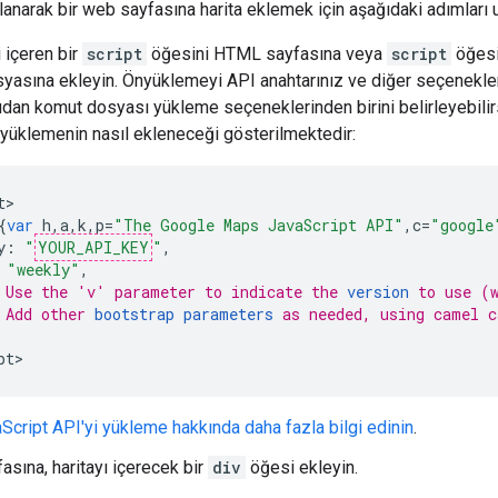
lanarak bir web sayfasına harita eklemek için aşağıdaki adımları 
 içeren bir
script
öğesini HTML sayfasına veya
script
öğesi
yasına ekleyin. Önyüklemeyi API anahtarınız ve diğer seçeneklerl
dan komut dosyası yükleme seçeneklerinden birini belirleyebilir
yüklemenin nasıl ekleneceği gösterilmektedir:
t
{
var
h
,
a
,
k
,
p
=
"The Google Maps JavaScript API"
,
c
=
"google
y
:
"
YOUR_API_KEY
"
,
"weekly"
,
 Use the 'v' parameter to indicate the 
version
 to use (
 Add other 
bootstrap parameters
 as needed, using camel c
pt
>
cript API'yi yükleme hakkında daha fazla bilgi edinin
.
sına, haritayı içerecek bir
div
öğesi ekleyin.