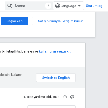
/
Oturum aç
Başlarken
Satış birimiyle iletişim kurun
 bir kitaplıktır. Deneyin ve
kullanıcı arayüzü kiti
ojisini kullanır.
Bu size yardımcı oldu mu?