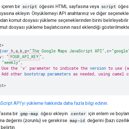
 içeren bir
script
öğesini HTML sayfasına veya
script
öğesi
yasına ekleyin. Önyüklemeyi API anahtarınız ve diğer seçeneklerl
dan komut dosyası yükleme seçeneklerinden birini belirleyebilir
mut dosyası yükleme başlatıcısının nasıl eklendiği gösterilmekte
t
{
var
h
,
a
,
k
,
p
=
"The Google Maps JavaScript API"
,
c
=
"google
y
:
"
YOUR_API_KEY
"
,
"weekly"
,
 Use the 'v' parameter to indicate the 
version
 to use (
 Add other 
bootstrap parameters
 as needed, using camel c
pt
>
cript API'yi yükleme hakkında daha fazla bilgi edinin
.
asına bir
gmp-map
öğesi ekleyin.
center
için enlem ve boylam 
rma değerini (zorunlu) ve gerekirse
map-id
değerini (bazı özellik
 belirtin.