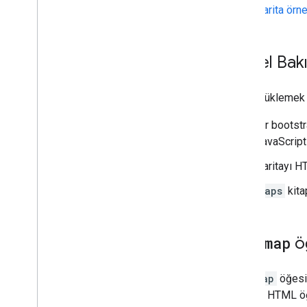
Harita örn
İşaretçiler
Genel bakış
Başlama
Genel Bak
Haritaya işaretçi ekleme
Temel işaretçi özelleştirmesi
Harita yüklemek 
Grafiklerle işaretçi oluşturma
HTML ve CSS ile işaretçi oluşturma
Bir bootst
Çarpışma davranışını
,
irtifayı ve
JavaScript
görünürlüğü kontrol etme
İşaretçileri tıklanabilir ve erişilebilir hale
Haritayı HT
getirme
İşaretçileri sürüklenebilir hale getirme
maps
kitap
Gelişmiş işaretçilere geçme
İşaretçiler (eski)
gmp-map
öğ
Yerler ile çalışma
Genel bakış
gmp-map
öğesi,
Yerler (Yeni)
özel bir HTML ö
Places UI Kit