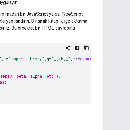
uygulayın.
 olmadan bir JavaScript ya da TypeScript
e yapılandırın. Dinamik kitaplık içe aktarma
siniz. Bu örnekte, bir HTML sayfasına
"
,
l
=
"importLibrary"
,
q
=
"__ib__"
,
m
=
document
,
b
=
window
;
b
=
b
[
weekly, beta, alpha, etc.).
ase.