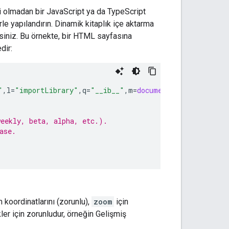
 olmadan bir JavaScript ya da TypeScript
e yapılandırın. Dinamik kitaplık içe aktarma
siniz. Bu örnekte, bir HTML sayfasına
dir:
"
,
l
=
"importLibrary"
,
q
=
"__ib__"
,
m
=
document
,
b
=
window
;
b
=
b
[
weekly, beta, alpha, etc.).
ase.
koordinatlarını (zorunlu),
zoom
için
ler için zorunludur, örneğin Gelişmiş