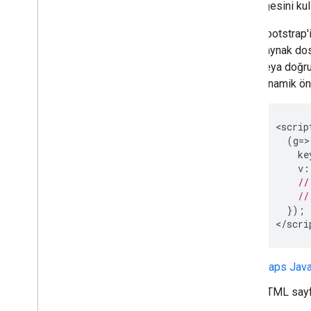
div
öğesini kul
sonlandırıldı)
Açık kaynak kitaplıkları
Bootstrap'i
kaynak dos
Diğer rehberler
veya doğru
Google yükleyici taşıma rehberi
dinamik ön
Yer alanı taşıma (open
_
now
,
utc
_
offset)
Sürüm 2'den 3'e yükseltme
<
scrip
(
g
=>
ke
v
:
//
//
});
<
/scri
Maps JavaS
HTML sayfa