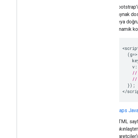
Yerler kılavuzları
Bootstrap'i
kaynak dos
Rotalarla çalışma
veya doğru
Genel bakış
dinamik ko
Başlama
Demoyu deneyin
<
scrip
Rota sınıfı
(
g
=>
Route Matrix sınıfı
ke
Taşıma kılavuzları
v
:
Kaynaklar
//
//
});
Adres doğrulama
<
/scri
Genel bakış
Demoyu deneyin
Başlama
Maps JavaS
Adresi doğrulayın
HTML sayf
Temel yanıtı anlama
yakınlaştı
Doğrulama yanıtını işleme
İşaretçiler)