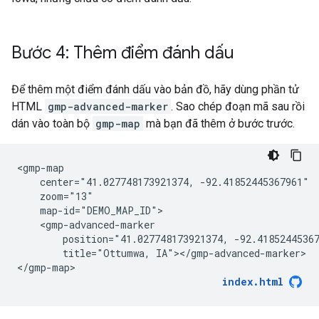
Bước 4: Thêm điểm đánh dấu
Để thêm một điểm đánh dấu vào bản đồ, hãy dùng phần tử
HTML
gmp-advanced-marker
. Sao chép đoạn mã sau rồi
dán vào toàn bộ
gmp-map
mà bạn đã thêm ở bước trước.
<gmp-map

    center="41.027748173921374, -92.41852445367961"

    zoom="13"

    map-id="DEMO_MAP_ID">

    <gmp-advanced-marker

        position="41.027748173921374, -92.41852445367
        title="Ottumwa, IA"></gmp-advanced-marker>

</gmp-map>
index.html