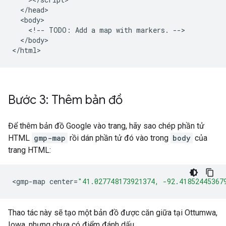
  </head>

  <body>

    <!-- TODO: Add a map with markers. -->

  </body>

</html>
Bước 3: Thêm bản đồ
Để thêm bản đồ Google vào trang, hãy sao chép phần tử
HTML
gmp-map
rồi dán phần tử đó vào trong
body
của
trang HTML:
<
gmp
-
map
center
=
"41.027748173921374, -92.41852445367
Thao tác này sẽ tạo một bản đồ được căn giữa tại Ottumwa,
Iowa, nhưng chưa có điểm đánh dấu.