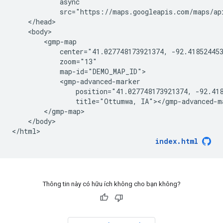
            async

            src="https://maps.googleapis.com/maps/ap
    </head>

    <body>

        <gmp-map

            center="41.027748173921374, -92.418524453
            zoom="13"

            map-id="DEMO_MAP_ID">

            <gmp-advanced-marker

                position="41.027748173921374, -92.418
                title="Ottumwa, IA"></gmp-advanced-ma
        </gmp-map>

    </body>

</html>
index.html
Thông tin này có hữu ích không cho bạn không?