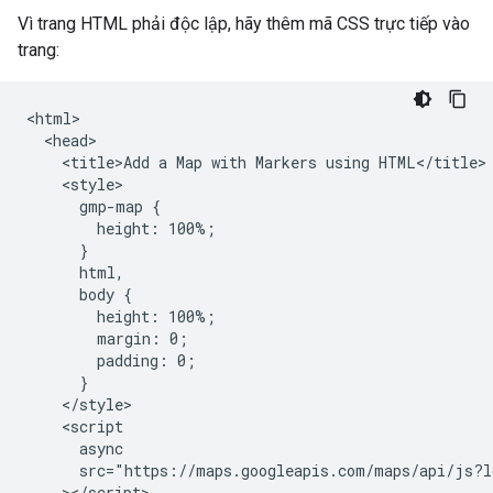
Vì trang HTML phải độc lập, hãy thêm mã CSS trực tiếp vào
trang:
<html>

  <head>

    <title>Add a Map with Markers using HTML</title>

    <style>

      gmp-map {

        height: 100%;

      }

      html,

      body {

        height: 100%;

        margin: 0;

        padding: 0;

      }

    </style>

    <script

      async

      src="https://maps.googleapis.com/maps/api/js?l
    ></script>
