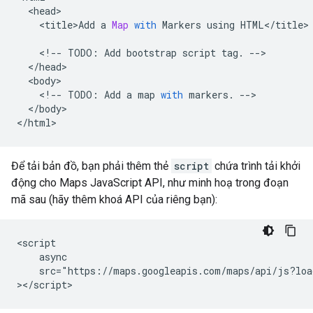
<
head
<
title>Add
a
Map
with
Markers
using
HTML
<
/
title
>

<
!--
TODO
:
Add
bootstrap
script
tag
.
--
<
/head
<
body
<
!--
TODO
:
Add
a
map
with
markers
.
--
<
/body
>

<
/html
>
Để tải bản đồ, bạn phải thêm thẻ
script
chứa trình tải khởi
động cho Maps JavaScript API, như minh hoạ trong đoạn
mã sau (hãy thêm khoá API của riêng bạn):
<script

    async

    src="https://maps.googleapis.com/maps/api/js?loa
></script>