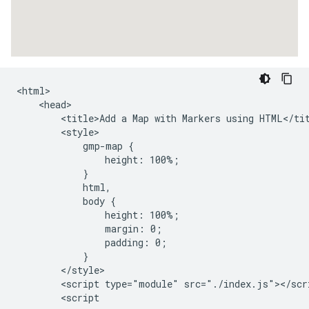
<html>

    <head>

        <title>Add a Map with Markers using HTML</tit
        <style>

            gmp-map {

                height: 100%;

            }

            html,

            body {

                height: 100%;

                margin: 0;

                padding: 0;

            }

        </style>

        <script type="module" src="./index.js"></scri
        <script
