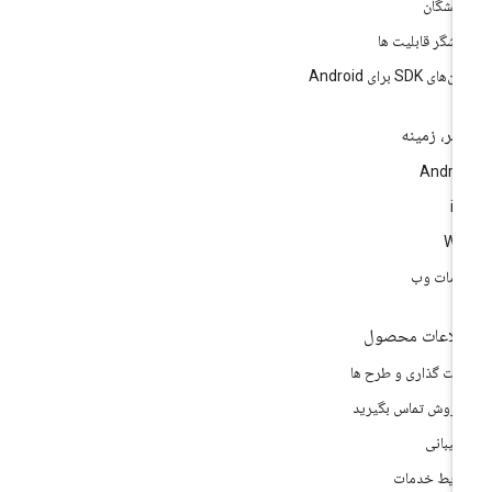
سشگان
وشگر قابلیت ها
های SDK برای Android
تر، زمینه
Andro
i
We
مات وب
لاعات محصول
مت گذاری و طرح ها
 فروش تماس بگیرید
تیبانی
ایط خدمات