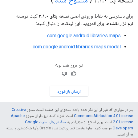
نسخه بتا ۳
۰ (
.
۱
.
منسوخ شده
)
برای دسترسی به نقاط ورودی اصلی نسخه
بتای ۳.۱.۰
کیت توسعه
نرم‌افزار نقشه‌ها برای اندروید، این لینک‌ها را دنبال کنید:
com.google.android.libraries.maps
com.google.android.libraries.maps.model
این مرور مفید بود؟
ارسال بازخورد
جز در مواردی که غیر از این ذکر شده باشد،‌محتوای این صفحه تحت مجوز
Creative
Commons Attribution 4.0 License
است. نمونه کدها نیز دارای مجوز
Apache
2.0 License
است. برای اطلاع از جزئیات، به
خطمشی‌های سایت Google
Developers‏
مراجعه کنید. جاوا علامت تجاری ثبت‌شده Oracle و/یا شرکت‌های وابسته
به آن است.