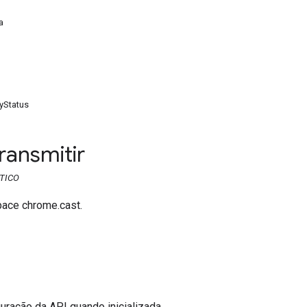
a
yStatus
ransmitir
TICO
ace chrome.cast.
uração da API quando inicializada.