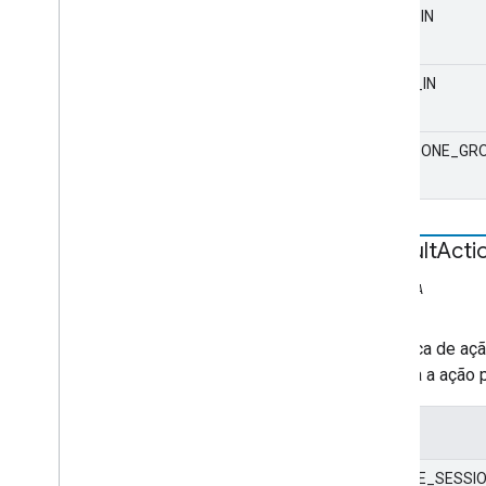
VIDEO_IN
AUDIO_IN
MULTIZONE_GR
Default
Acti
ESTÁTICA
string
A política de a
controla a ação 
Valor
CREATE_SESSI