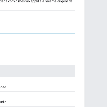
iciada com o mesmo appId e a mesma origem de
ídeo.
udio.