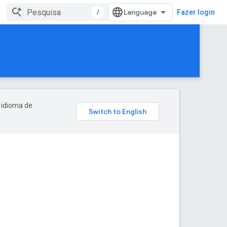
/
Fazer login
 idioma de