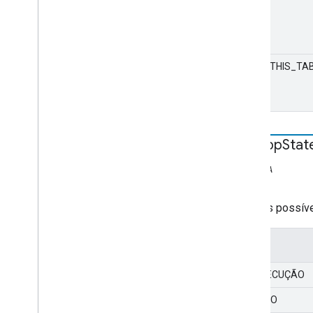
CAST_THIS_TA
Dial
App
Stat
ESTÁTICA
string
Estados possíve
Valor
EM EXECUÇÃO
PARADO