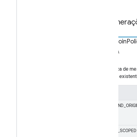
Enumeraç
Auto
Join
Pol
ESTÁTICA
string
A política de m
sessão existente
Valor
TAB_AND_ORIG
ORIGIN_SCOPED