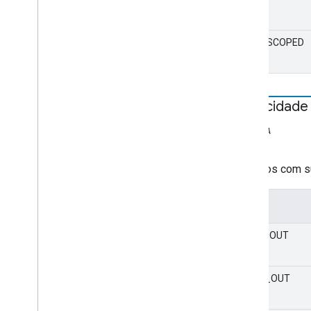
PAGE_SCOPED
Capacidade
ESTÁTICA
string
Recursos com su
Valor
VIDEO_OUT
AUDIO_OUT