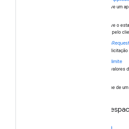
Descreve um apl
Sessão
Descreve o esta
criados pelo clie
Session
Reques
Uma solicitação 
Tempo limite
Define valores 
Volume
O volume de um 
Namespa
media