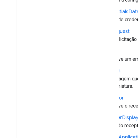
chrome
.
cast
.
media
.
timeout
Índice completo
Credentials
Dat
Dados de credenc
APIs Receiver
API Web Receiver
Dial
Request
API Android TV Receiver
Uma solicitação 
Erro
Descreve um err
Imagem
Uma imagem que 
uma miniatura.
Receptor
Descreve o rece
Receiver
Displa
Status do recep
Sender
Applicat