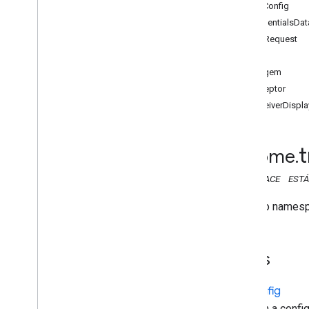
ApiConfig
API Web Sender
CredentialsDat
Visão geral
DialRequest
Cast
.
framework
Erro
chrome
.
cast
Imagem
chrome
.
cast
Receptor
Api
Config
ReceiverDispla
Dados de credenciais
Solicitação de discagem
Erro
t
chrome
.
Imagem
Receptor
NAMESPACE
ESTÁ
Receiver
Display
Status
Este é o namesp
Aplicativo do remetente
Sessão
Session
Request
Aulas
Tempo limite
Volume
Api
Config
chrome
.
cast
.
media
Mantém a config