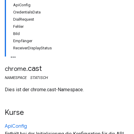
ApiConfig
CredentialsData
DialRequest
Fehler
Bild
Empfänger
ReceiverDisplayStatus
cast
chrome
.
NAMESPACE
STATISCH
Dies ist der chrome.cast-Namespace.
Kurse
Api
Config
Enthält bei der Initialisierung die Konfiguration für die API.