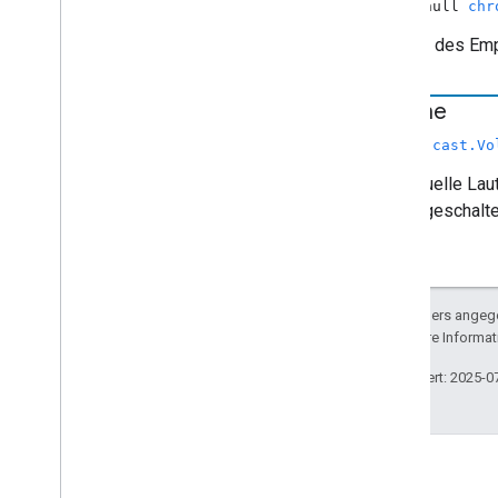
nicht null
chr
Der Typ des Emp
Volume
chrome.cast.Vo
Die aktuelle Lau
stummgeschaltet
Sofern nicht anders angege
lizenziert. Weitere Informa
Zuletzt aktualisiert: 2025-0