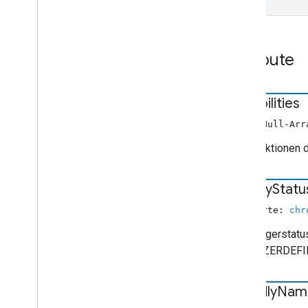
Attribute
capabilities
Nicht-Null-Ar
Die Funktionen 
display
Statu
Nullwerte:
chr
Empfängerstatus,
BENUTZERDEFINIE
friendly
Nam