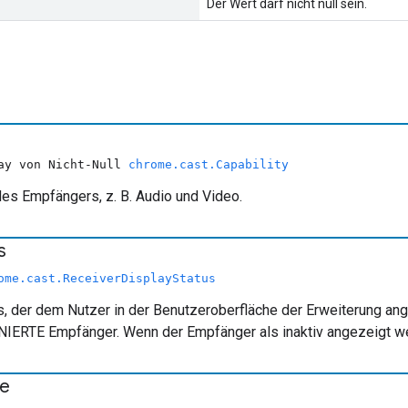
Der Wert darf nicht null sein.
ray von Nicht-Null
chrome.cast.Capability
des Empfängers, z. B. Audio und Video.
s
ome.cast.ReceiverDisplayStatus
 der dem Nutzer in der Benutzeroberfläche der Erweiterung angez
RTE Empfänger. Wenn der Empfänger als inaktiv angezeigt werde
e