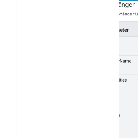
Gesamtindex
Empfänger
neu Empfänger(
Receiver-APIs
Web Receiver API
Parameter
Android TV Receiver API
Label
friendlyName
capabilities
Volume