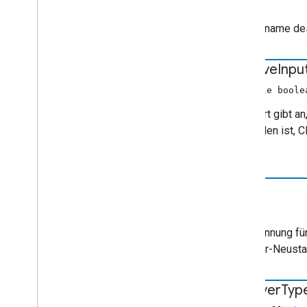
String
Der Vorname des
is
Active
Inpu
nullable boole
Der Wert gibt a
verbunden ist, C
null.
Label
String
Eine Kennung für
Browser-Neustart
receiver
Typ