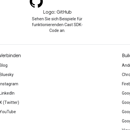
Logo: GitHub
Sehen Sie sich Beispiele für
funktionierenden Cast SDK-
Code an.
Verbinden
Buil
Blog
And
Bluesky
Chr
Instagram
Fire
LinkedIn
Goog
X (Twitter)
Goog
YouTube
Goog
Goog