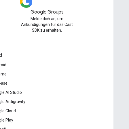
Google Groups
Melde dich an, um
Ankündigungen für das Cast
SDK zu erhalten.
d
roid
ome
base
le AI Studio
le Antigravity
le Cloud
le Play