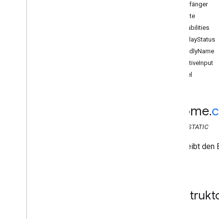
Web Sender API
Empfänger
Übersicht
Attribute
Cast
.
Framework
capabilities
chrome
.
cast
displayStatus
chrome
.
cast
friendlyName
Api
Config
isActiveInput
Anmeldedaten
Label
Anrufanfrage
Fehler
Bild
chrome
.
c
Empfänger
CLASS
STATIC
Anzeigestatus des Empfängers
Absenderanwendung
Beschreibt den E
Sitzung
werden.
Session
Request
Zeitlimit
Volume
Konstrukt
chrome
.
cast
.
media
chrome
.
cast
.
media
.
timeout