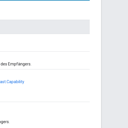
e des Empfängers.
st.Capability
ngers.