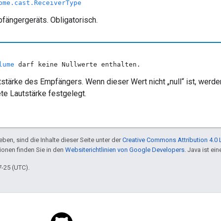
ome.cast.ReceiverType
fängergeräts. Obligatorisch.
lume
darf keine Nullwerte enthalten.
tstärke des Empfängers. Wenn dieser Wert nicht „null“ ist, werd
e Lautstärke festgelegt.
ben, sind die Inhalte dieser Seite unter der
Creative Commons Attribution 4.0 
tionen finden Sie in den
Websiterichtlinien von Google Developers
. Java ist e
7-25 (UTC).