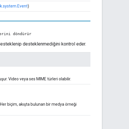
k.system.Event
)
erini döndürür
 desteklenip desteklenmediğini kontrol eder.
uşur. Video veya ses MIME türleri olabilir.
rir. Her biçim, akışta bulunan bir medya örneği