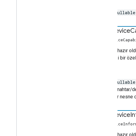
İadeler
nullabl
get
Device
Ca
getDeviceCapab
Sistem hazır old
herhangi bir özel
İadeler
nullable
(anahtar/de
bir nesne ol
get
Device
I
getDeviceInfor
Sistem hazır oldu