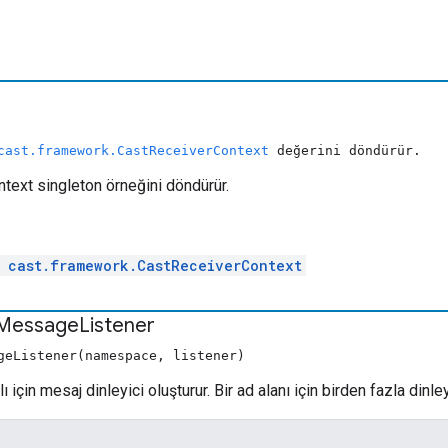
cast.framework.CastReceiverContext
değerini döndürür.
ext singleton örneğini döndürür.
l
cast.framework.CastReceiverContext
Message
Listener
geListener(namespace, listener)
için mesaj dinleyici oluşturur. Bir ad alanı için birden fazla dinleyi