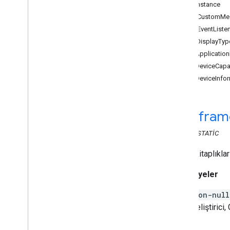
Web Gönderen API'sı
getInstance
addCustomMes
Alıcı API'ları
addEventListe
Web Alıcısı API'sı
canDisplayTyp
Genel Bakış
getApplicatio
cast
.
framework
getDeviceCapab
cast
.
framework
getDeviceInfo
Sesİzleme Yöneticisi
Yayın Alıcısı Bağlamı
Oyuncu Alıcı Seçenekleri
cast
.
fram
Dash
Timed
Meta Verileri
CLASS
STATIC
Hls
Timed
Meta Verisi
Ağİstek Bilgisi
Temel kitaplıklar
AğYanıt
Bilgisi
Oynatma
Yapılandırması
Battaniyeler
Oynatıcı Yöneticisi
non-null
Sıra Değeri
geliştirici
Sıra Yöneticisi
Metinİzleme Yöneticisi