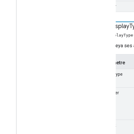
handler
can
Display
T
canDisplayType
Video veya ses a
Parametre
mimeType
codec'ler
genişlik