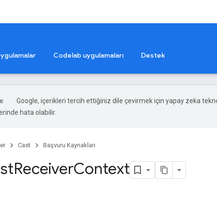
ygulamalar
Codelab uygulamaları
Destek
Google, içerikleri tercih ettiğiniz dile çevirmek için yapay zeka teknol
rinde hata olabilir.
er
Cast
Başvuru Kaynakları
ast
Receiver
Context