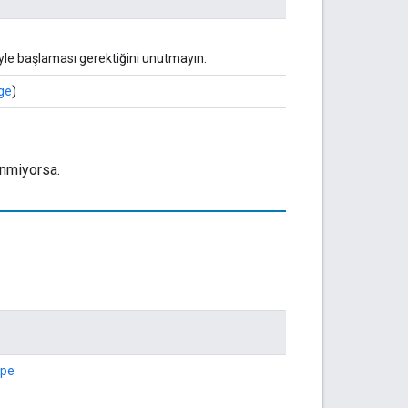
siyle başlaması gerektiğini unutmayın.
ge
)
enmiyorsa.
ype