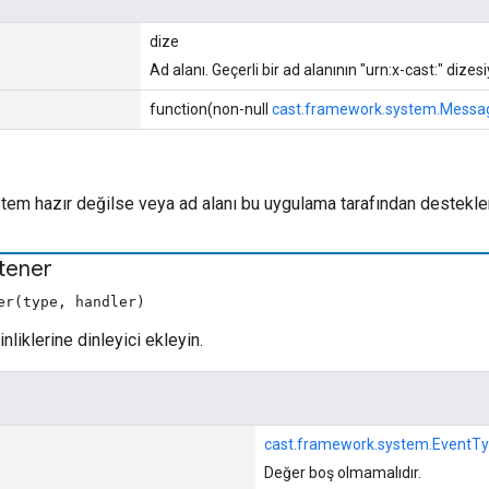
dize
Ad alanı. Geçerli bir ad alanının "urn:x-cast:" dize
function(non-null
cast.framework.system.Messa
tem hazır değilse veya ad alanı bu uygulama tarafından destekl
stener
er(type, handler)
nliklerine dinleyici ekleyin.
cast.framework.system.EventT
Değer boş olmamalıdır.