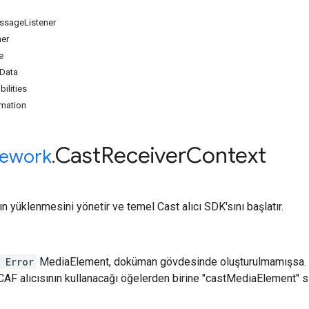
sageListener
ner
e
nData
ilities
rmation
Cast
Receiver
Context
ework
.
ın yüklenmesini yönetir ve temel Cast alıcı SDK'sını başlatır.
 Error
MediaElement, doküman gövdesinde oluşturulmamışsa. B
, CAF alıcısının kullanacağı öğelerden birine "castMediaElement" sın