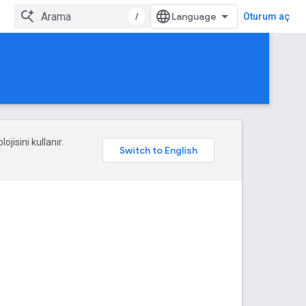
/
Oturum aç
ojisini kullanır.