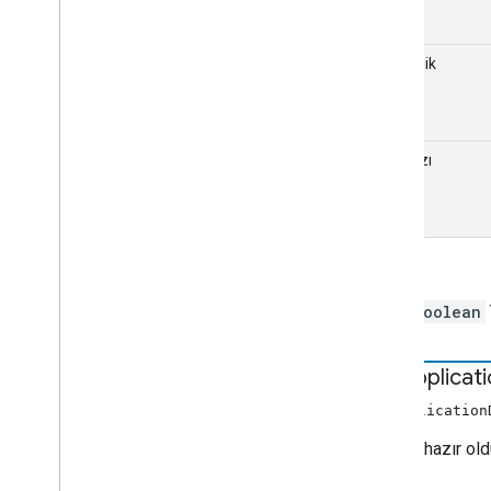
yükseklik
kare hızı
İadeler
boolean
get
Applicat
getApplicatio
Sistem hazır oldu