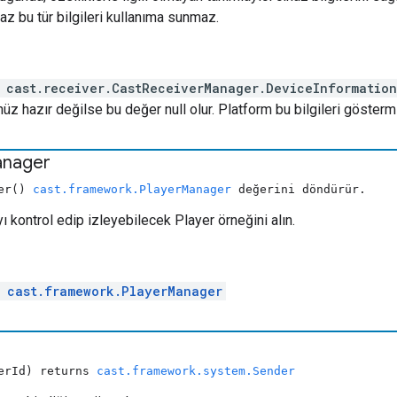
az bu tür bilgileri kullanıma sunmaz.
 cast.receiver.CastReceiverManager.DeviceInformatio
z hazır değilse bu değer null olur. Platform bu bilgileri göstermi
nager
ger()
cast.framework.PlayerManager
değerini döndürür.
kontrol edip izleyebilecek Player örneğini alın.
l
cast.framework.PlayerManager
derId) returns
cast.framework.system.Sender