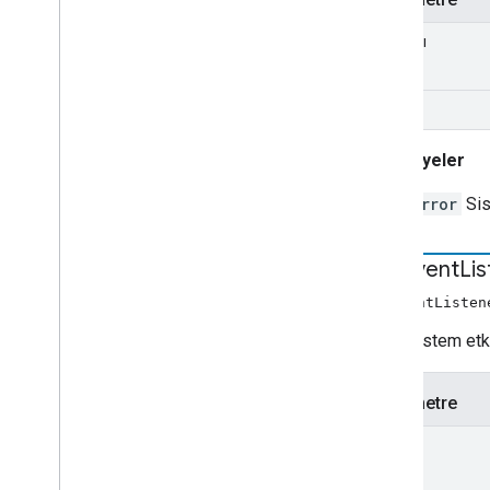
ad alanı
işleyici
Battaniyeler
Error
Sis
add
Event
Li
addEventListen
Yayın sistem etki
Parametre
tür