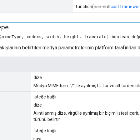
function(non-null
cast.framewor
ype
(mimeType, codecs, width, height, framerate) boolean değ
kışlarının belirtilen medya parametrelerinin platform tarafından
dize
Medya MIME türü. "/" ile ayrılmış bir tür ve alt türden ol
İsteğe bağlı
dize
Alıntılanmış dize, virgülle ayrılmış bir biçim listesi içe
türünü belirtir.
İsteğe bağlı
sayı