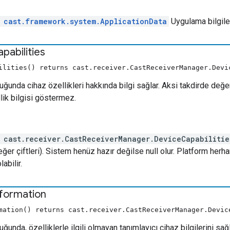
e
cast.framework.system.ApplicationData
Uygulama bilgiler
pabilities
ilities() returns cast.receiver.CastReceiverManager.Devi
uğunda cihaz özellikleri hakkında bilgi sağlar. Aksi takdirde değe
lik bilgisi göstermez.
 cast.receiver.CastReceiverManager.DeviceCapabilitie
ğer çiftleri). Sistem henüz hazır değilse null olur. Platform herh
abilir.
nformation
mation() returns cast.receiver.CastReceiverManager.Devic
ğunda, özelliklerle ilgili olmayan tanımlayıcı cihaz bilgilerini sağl