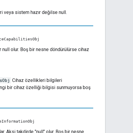
i veya sistem hazır değilse null.
ceCapabilitiesObj
r null olur. Boş bir nesne döndürülürse cihaz
sObj
Cihaz özellikleri bilgileri
angi bir cihaz özelliği bilgisi sunmuyorsa boş
eInformationObj
ar. Aksi takdirde "null" olur. Boş bir nesne