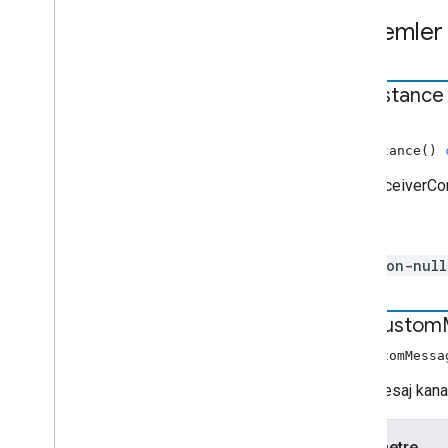
Zamanlı Meta Veri
Yöntemler
cast
.
framework
.
araları
cast
.
framework
.
events
cast
.
framework
.
mesajlar
get
Instance
cast
.
framework
.
stats
cast
.
framework
.
system
STATIC
getInstance()
cast
.
framework
.
ui
Tümünün dizini
CastReceiverCont
Android TV Alıcısı API'sı
İadeler
non-nul
add
Custom
addCustomMessa
Özel mesaj kanalı 
Parametre