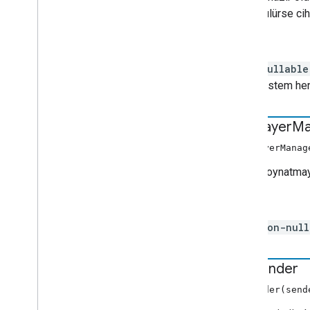
döndürülürse cih
İadeler
nullable
Sistem henü
get
Player
Ma
getPlayerMana
Medya oynatmayı 
İadeler
non-nul
get
Sender
getSender(sen