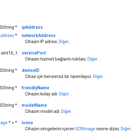
SString *
ipAddress
ddress
*
networkAddress
Cihazın IP adresi.
Diğer...
uint16_t
servicePort
Cihazın hizmet bağlantı noktası.
Diğer...
SString *
deviceID
Cihaz için benzersiz bir tanımlayıcı.
Diğer...
SString *
friendlyName
Cihazın kolay adı.
Diğer...
SString *
modelName
Cihazın model adı.
Diğer...
mage
* > *
icons
Cihazın simgelerini içeren
GCKImage
nesne dizisi.
Diğer...