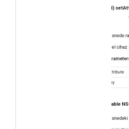
<GCKUIMedia
Track
Selection
View
Controller
Delegate>
- (void) setAt
GCKUIMini
Media
Controls
View
Controller'ı
<GCKUIMini
Media
Controls
View
Controller
Delegate>
Nesnede ras
GCKUIÇoklu Durum Düğmesi
GCKUIOynatma Hızı Denetleyicisi
Özel cihaz s
GCKUIPlay
Pause
Toggle
Controller
GCKUIStream
Position
Controller
Parameter
GCKUIStil
GCKUIStil Özellikleri
attribute
GCKUIStil Özellikleri
Cast
Views
key
GCKUIStyle
Attributes
Connection
Controller
GCKUIStil Özellikleri
BağlantıGezinmesi
Gezinme
- (nullable 
GCKUIStil Özellikleri
Bağlantı Araç
Çubuğu
Nesnedeki bi
GCKUIStyle
Attributes
Cihaz Seçici
GCKUIStil Özellikleri
Cihaz