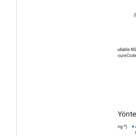
GCKDeviceProvider(
Korumalı)
GCKDiscovery Kriterleri
GCKDiscovery
Yöneticisi
<GCKDiscovery
Manager
Dinleyici>
GCKDinamik
Cihaz
GCKHatası
(nullable N
GCKGenel
Kanal
< NSSecureCodin
<GCKGenel
Kanal
Yetkili>
GCKHLSSegment
GCKHLSVideo
Segmenti
GCKGörüntüsü
GCKJSONUtil'ler
GCKLaunch
Options
GCKLogger
Sınıf Yönt
<GCKLogger
Temsilci>
GCKLogger
Filtresi
(NSString *)
+
GCKMedya Bilgileri
GCKMedia
Information
Builder