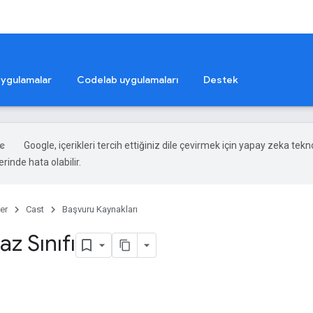
ygulamalar
Codelab uygulamaları
Destek
Google, içerikleri tercih ettiğiniz dile çevirmek için yapay zeka teknol
rinde hata olabilir.
er
Cast
Başvuru Kaynakları
z Sınıfı