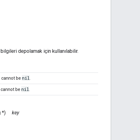
bilgileri depolamak için kullanılabilir.
nil
d cannot be
.
nil
It cannot be
.
g *)
key