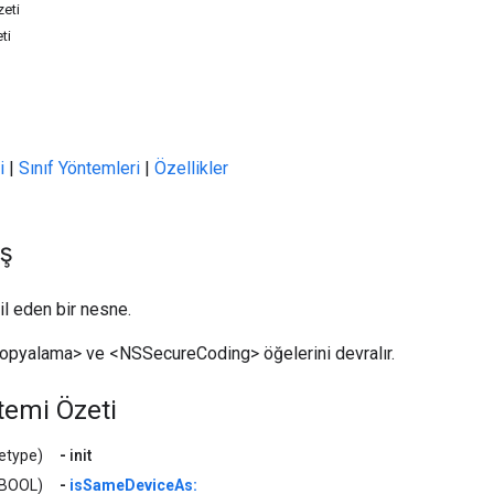
eti
ti
i
|
Sınıf Yöntemleri
|
Özellikler
ş
il eden bir nesne.
yalama> ve <NSSecureCoding> öğelerini devralır.
temi Özeti
cetype)
-
init
(BOOL)
-
isSameDeviceAs: