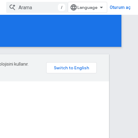
/
Oturum aç
ojisini kullanır.