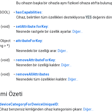
Bu cihazın başka bir cihazla aynı fiziksel cihaza atıfta bulun
(BOOL)
-
hasCapabilities:
YES
Cihaz, belirtilen tüm özellikleri destekliyorsa
değerini dön
(void)
-
setAttribute:forKey:
Nesnede rastgele bir özellik ayarlar.
Diğer...
SObject
-
attributeForKey:
g > *)
Nesnedeki bir özelliği arar.
Diğer...
(void)
-
removeAttributeForKey:
Nesneden bir özelliği kaldırır.
Diğer...
(void)
-
removeAllAttributes
Nesnedeki tüm özellikleri kaldırır.
Diğer...
emi Özeti
deviceCategoryForDeviceUniqueID:
Cihaz benzersiz kimliğinden cihaz kategorisini çıkarır.
Diğer...