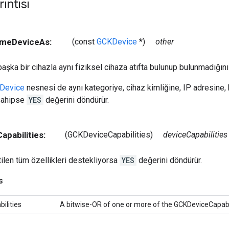
ıntısı
ameDeviceAs:
(const
GCKDevice
*)
other
başka bir cihazla aynı fiziksel cihaza atıfta bulunup bulunmadığını
Device
nesnesi de aynı kategoriye, cihaz kimliğine, IP adresine,
sahipse
YES
değerini döndürür.
apabilities:
(GCKDeviceCapabilities)
deviceCapabilities
rtilen tüm özellikleri destekliyorsa
YES
değerini döndürür.
s
ilities
A bitwise-OR of one or more of the GCKDeviceCapabil