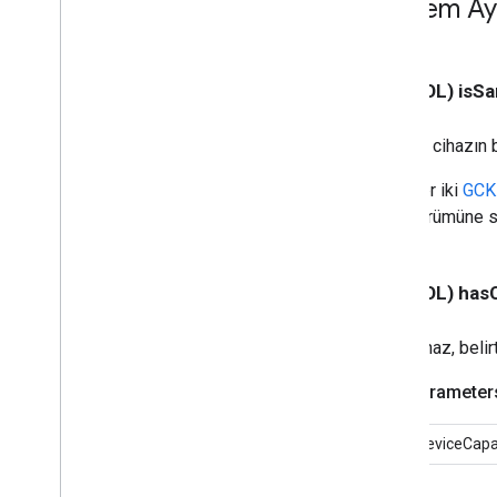
Yöntem Ayr
<GCKSession
Manager Dinleyici>
GCKSession
Traits
GCKUIDüğmesi
- (BOOL) isS
GCKUICast
Düğmesi
<GCKUICast
Button
Yetkilendir>
Bu cihazın 
GCKUICast
Container
View
Controller
Her iki
GCK
GCKUICihaz
Ses Kumandası
sürümüne 
GCKUIGenişletilmişMedia
Controls
View
Controller
<GCKUIImage
Cache>
GCKUIGörüntü İpuçları
- (BOOL) hasC
<GCKUIResim Seçici>
<GCKUIMedia
Button
Bar
Protocol>
Cihaz, beli
ise
GCKUIMedia
Controller
Parameter
<GCKUIMedia
Controller
Temsilcisi>
deviceCapab
GCKUIMedia
Track
Selection
View
Controller