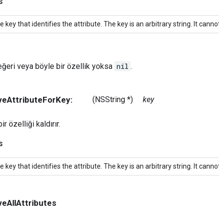
s
e key that identifies the attribute. The key is an arbitrary string. It cann
eğeri veya böyle bir özellik yoksa
nil
.
veAttributeForKey:
(NSString *)
key
 özelliği kaldırır.
s
e key that identifies the attribute. The key is an arbitrary string. It cann
veAllAttributes