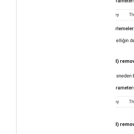
Parameter
Denetimi
GCKUIStyle
Attributes
Expanded
Controller
key
Th
GCKUIStil Özellikleri
Konuk Modu
Eşleştirme İletişimi
İlerlemeler
GCKUIStyle
Attributes
Talimatlar
GCKUIStil Özellikleri
Medya
Özelliğin d
Denetimi
GCKUIStil Özellikleri
Mini
Denetleyici
- (void) remo
GCKUIStyle
Attributes
No
Devices
Kullanılabilir Denetleyici
Nesneden bir
GCKUIStil Özellikleriİzleme Seçici
GCKUIUtil'ler
Parameter
GCKVASTAdsİsteği
GCKVideo Bilgisi
key
Th
NSDctionary(
GCKEklemeler)
NSMutableDictionary(
GCKEklemeler)
NSZamanlayıcı(GCKEkleme)
- (void) remo
Dosyalar