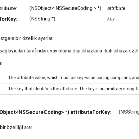
tribute:
(NSObject< NSSecureCoding > *)
attribute
forKey:
(NSString *)
key
tgele bir özellik ayarlar.
ağlayıcıları tarafından, yayınlama dışı cihazlarla ilgili cihaza özel 
s
The attribute value, which must be key-value coding compliant, an
The key that identifies the attribute. The key is an arbitrary string. 
NSObject<NSSecureCoding> *) attributeForKey:
(NSStrin
r özelliği arar.