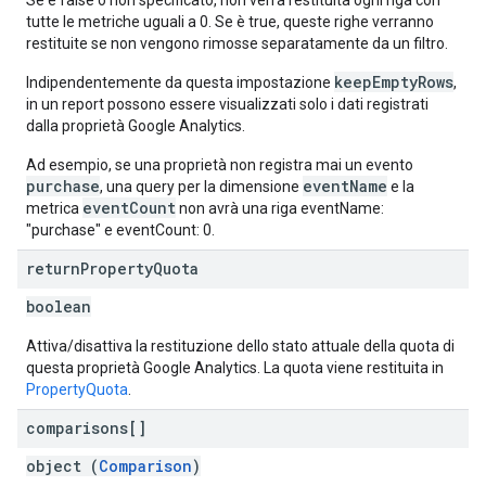
Se è false o non specificato, non verrà restituita ogni riga con
tutte le metriche uguali a 0. Se è true, queste righe verranno
restituite se non vengono rimosse separatamente da un filtro.
keepEmptyRows
Indipendentemente da questa impostazione
,
in un report possono essere visualizzati solo i dati registrati
dalla proprietà Google Analytics.
Ad esempio, se una proprietà non registra mai un evento
purchase
eventName
, una query per la dimensione
e la
eventCount
metrica
non avrà una riga eventName:
"purchase" e eventCount: 0.
return
Property
Quota
boolean
Attiva/disattiva la restituzione dello stato attuale della quota di
questa proprietà Google Analytics. La quota viene restituita in
PropertyQuota
.
comparisons[]
object (
Comparison
)