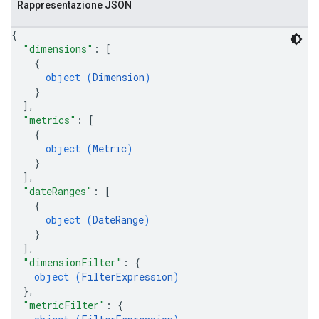
Rappresentazione JSON
{
"dimensions"
: 
[
{
object (
Dimension
)
}
]
,
"metrics"
: 
[
{
object (
Metric
)
}
]
,
"dateRanges"
: 
[
{
object (
DateRange
)
}
]
,
"dimensionFilter"
: 
{
object (
FilterExpression
)
}
,
"metricFilter"
: 
{