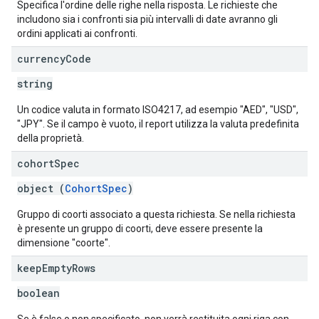
Specifica l'ordine delle righe nella risposta. Le richieste che
includono sia i confronti sia più intervalli di date avranno gli
ordini applicati ai confronti.
currency
Code
string
Un codice valuta in formato ISO4217, ad esempio "AED", "USD",
"JPY". Se il campo è vuoto, il report utilizza la valuta predefinita
della proprietà.
cohort
Spec
object (
CohortSpec
)
Gruppo di coorti associato a questa richiesta. Se nella richiesta
è presente un gruppo di coorti, deve essere presente la
dimensione "coorte".
keep
Empty
Rows
boolean