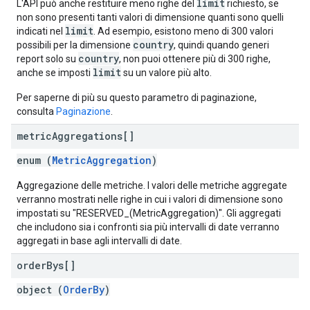
limit
L'API può anche restituire meno righe del
richiesto, se
non sono presenti tanti valori di dimensione quanti sono quelli
limit
indicati nel
. Ad esempio, esistono meno di 300 valori
country
possibili per la dimensione
, quindi quando generi
country
report solo su
, non puoi ottenere più di 300 righe,
limit
anche se imposti
su un valore più alto.
Per saperne di più su questo parametro di paginazione,
consulta
Paginazione
.
metric
Aggregations[]
enum (
MetricAggregation
)
Aggregazione delle metriche. I valori delle metriche aggregate
verranno mostrati nelle righe in cui i valori di dimensione sono
impostati su "RESERVED_(MetricAggregation)". Gli aggregati
che includono sia i confronti sia più intervalli di date verranno
aggregati in base agli intervalli di date.
order
Bys[]
object (
OrderBy
)