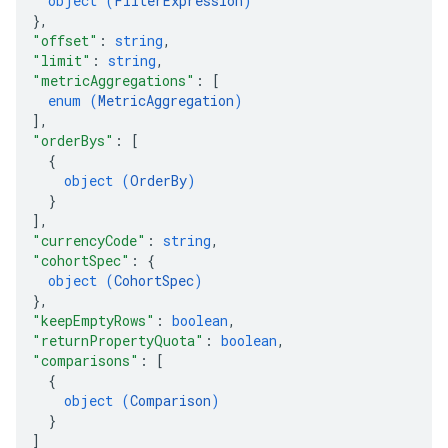
object (
FilterExpression
)
}
,
"offset"
: 
string
,
"limit"
: 
string
,
"metricAggregations"
: 
[
enum (
MetricAggregation
)
]
,
"orderBys"
: 
[
{
object (
OrderBy
)
}
]
,
"currencyCode"
: 
string
,
"cohortSpec"
: 
{
object (
CohortSpec
)
}
,
"keepEmptyRows"
: 
boolean
,
"returnPropertyQuota"
: 
boolean
,
"comparisons"
: 
[
{
object (
Comparison
)
}
]