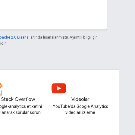
pache 2.0 Lisansı
altında lisanslanmıştır. Ayrıntılı bilgi için
ıdır.
Stack Overflow
Videolar
gle-analytics etiketini
YouTube'da Google Analytics
llanarak sorular sorun
videoları izleme