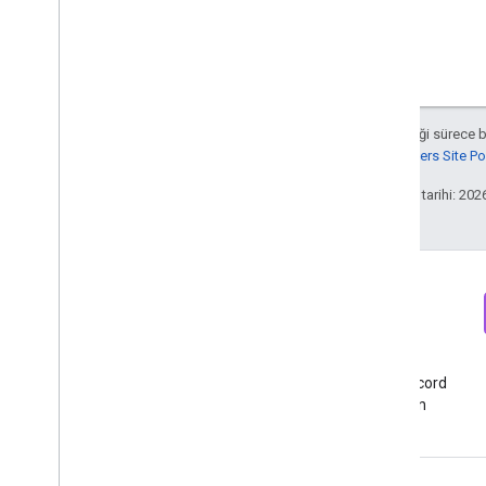
User Deletion API
Eski User Deletion API'den geçiş yapma
Aksi belirtilmediği sürece 
Google Developers Site Poli
Son güncelleme tarihi: 202
Bülten
Discord
Google Analytics geliştirici
Google Analytics Discord
bültenine kaydolun
sunucusuna katılın