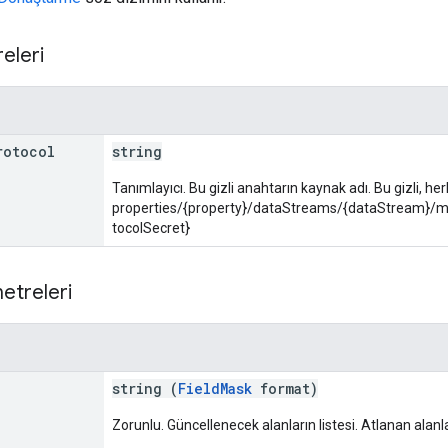
eleri
rotocol
string
Tanımlayıcı. Bu gizli anahtarın kaynak adı. Bu gizli, herh
properties/{property}/dataStreams/{dataStream}
tocolSecret}
etreleri
string (
FieldMask
format)
Zorunlu. Güncellenecek alanların listesi. Atlanan alan