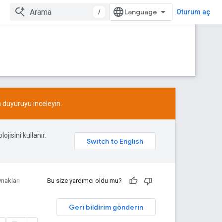
/
Oturum aç
n
duyuruyu
inceleyin.
ojisini kullanır.
nakları
Bu size yardımcı oldu mu?
Geri bildirim gönderin