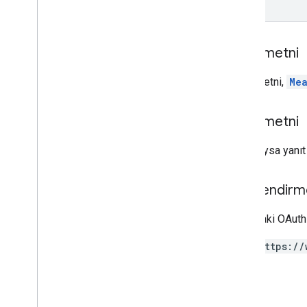
RPC
Sınırlar ve kotalar
Değişiklik günlüğü
İstek metni
Veri Erişimi rapor şeması
İstek metni,
Me
Data API
Genel bakış
Yanıt metni
Sınırlar ve kotalar
Hata Yanıtları
Başarılıysa yanı
Boyutlar ve Metrikler
Mülk Kimliği
Yetkilendirm
Değişiklik günlüğü
v1beta
Aşağıdaki OAuth 
v1alpha
https://
Big
Query dışa aktarma
Veri dışa aktarma şemaları
Trafik ilişkilendirme verileri