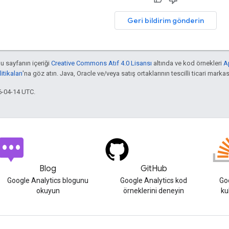
Geri bildirim gönderin
bu sayfanın içeriği
Creative Commons Atıf 4.0 Lisansı
altında ve kod örnekleri
A
tikaları
'na göz atın. Java, Oracle ve/veya satış ortaklarının tescilli ticari markas
6-04-14 UTC.
Blog
GitHub
Google Analytics blogunu
Google Analytics kod
Goo
okuyun
örneklerini deneyin
ku