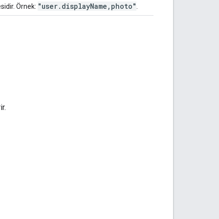
"user.displayName,photo"
esidir. Örnek:
.
r.