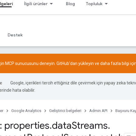
lgeleri
İlgili ürünler
Blog
Topluluk
Destek
için MCP sunucusunu deneyin.
GitHub
'dan yükleyin ve daha fazla bilgi içi
Google, içerikleri tercih ettiğiniz dile çevirmek için yapay zeka teknol
rinde hata olabilir.
er
Google Analytics
Geliştirici belgeleri
Admin API
Başvuru Kay
 properties
.
data
Streams
.