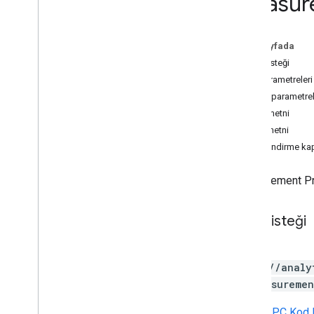
measur
Measurement Protocol
Genel bakış
Bu sayfada
Protokol etkinlikleri
HTTP isteği
Değişiklik günlüğü
Yol parametreleri
Sorgu parametrel
Admin API
İstek metni
REST
Yanıt metni
Overview
Yetkilendirme ka
v1beta
REST Resources
Measurement Prot
account
Summaries
accounts
HTTP isteği
properties
properties
.
conversion
Events
PATCH
properties
.
custom
Dimensions
https://analy
properties
.
custom
Metrics
/*/measuremen
properties
.
data
Streams
properties
.
data
Streams
.
URL,
gRPC Kod 