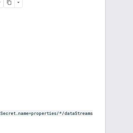
lSecret.name=properties/*/dataStreams