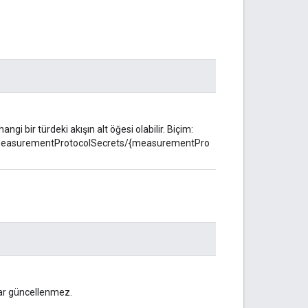
angi bir türdeki akışın alt öğesi olabilir. Biçim:
/measurementProtocolSecrets/{measurementPro
lar güncellenmez.