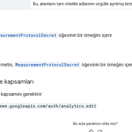
Bu, alanların tam nitelikli adlarının virgülle ayrılmış list
asurementProtocolSecret
öğesinin bir örneğini içerir.
t metni,
MeasurementProtocolSecret
öğesinin bir örneğini içeri
e kapsamları
kapsamını gerektirir:
www.googleapis.com/auth/analytics.edit
Bu size yardımcı oldu mu?