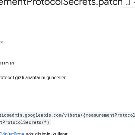
ement
Protocol
Secrets
.
patch
eri
psamları
ocol gizli anahtarını günceller.
ticsadmin.googleapis.com/v1beta/{measurementProtoco
tProtocolSecrets/*}
Dönüştürme
söz dizimini kullanır.