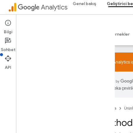
Genel bakış
Geliştirici be
Analytics
Admin API
Bilgi
Rehberler
Başvuru Kaynakları
Kitaplıklar ve örnekler
Sohbet
Google Analytics 
API
Genel bakış
SDK ve User ID ile ilgili özellik politikası
Yapay zeka çevirile
Sınırlar ve kotalar
Etiketleme
Ana Sayfa
Ürünl
Yapılandırma
Method:
Önerilen etkinlikler
İş sektörüne göre önerilen etkinlikler