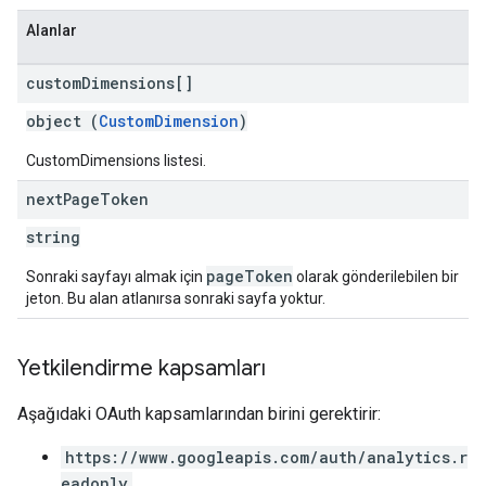
Alanlar
custom
Dimensions[]
object (
CustomDimension
)
CustomDimensions listesi.
next
Page
Token
string
pageToken
Sonraki sayfayı almak için
olarak gönderilebilen bir
jeton. Bu alan atlanırsa sonraki sayfa yoktur.
Yetkilendirme kapsamları
Aşağıdaki OAuth kapsamlarından birini gerektirir:
https://www.googleapis.com/auth/analytics.r
eadonly