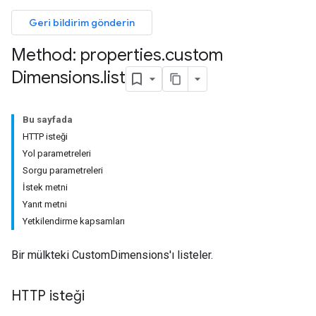
Geri bildirim gönderin
Method: properties
.
custom
Dimensions
.
list
Bu sayfada
HTTP isteği
Yol parametreleri
Sorgu parametreleri
İstek metni
Yanıt metni
Yetkilendirme kapsamları
Bir mülkteki CustomDimensions'ı listeler.
rotocolSecrets
HTTP isteği