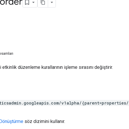
eorder
psamları
ki etkinlik düzenleme kurallarının işleme sırasını değiştirir.
ticsadmin.googleapis.com/v1alpha/{parent=properties/
Dönüştürme
söz dizimini kullanır.