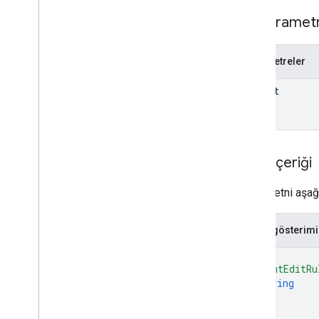
properties
.
data
Streams
.
event
Edit
Rules
Yol parametr
Overview
create
Parametreler
delete
get
parent
list
patch
reorder
properties
.
data
Streams
.
İstek içeriği
measurement
Protocol
Secrets
properties
.
data
Streams
.
s
KAd
Network
Conversion
Value
Schema
İstek metni aşağıd
properties
.
display
Video360Advertiser
Link
Proposals
JSON gösterimi
properties
.
display
Video360Advertiser
Links
{
properties
.
expanded
Data
Sets
"eventEditRu
string
properties
.
firebase
Links
]
properties
.
google
Ads
Links
}
properties
.
key
Events