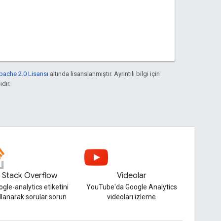
pache 2.0 Lisansı
altında lisanslanmıştır. Ayrıntılı bilgi için
ıdır.
Stack Overflow
Videolar
gle-analytics etiketini
YouTube'da Google Analytics
llanarak sorular sorun
videoları izleme