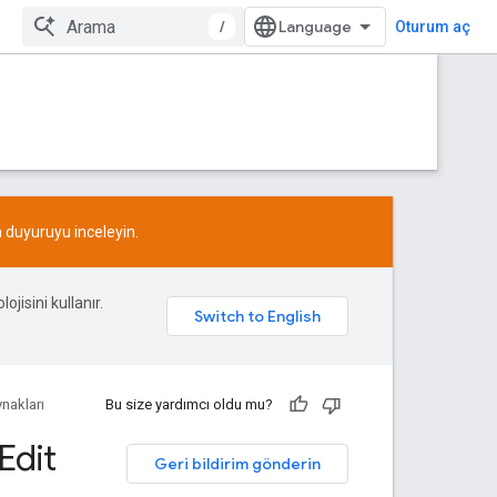
/
Oturum aç
n
duyuruyu
inceleyin.
ojisini kullanır.
nakları
Bu size yardımcı oldu mu?
Edit
Geri bildirim gönderin