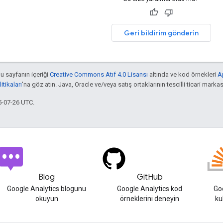
Geri bildirim gönderin
bu sayfanın içeriği
Creative Commons Atıf 4.0 Lisansı
altında ve kod örnekleri
A
tikaları
'na göz atın. Java, Oracle ve/veya satış ortaklarının tescilli ticari markas
5-07-26 UTC.
Blog
GitHub
Google Analytics blogunu
Google Analytics kod
Goo
okuyun
örneklerini deneyin
ku