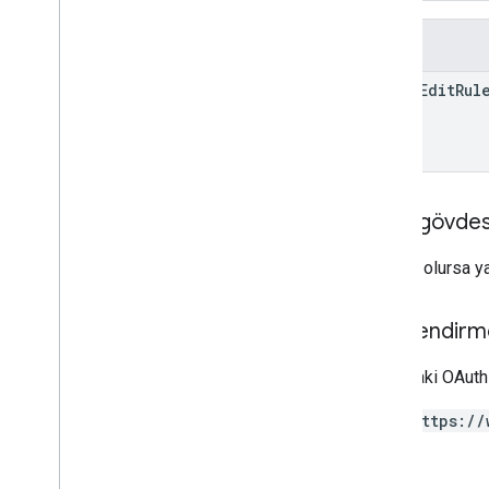
properties
.
reporting
Data
Annotations
Alanlar
properties
.
rollup
Property
Source
Links
event
Edit
Rul
properties
.
search
Ads360Links
properties
.
subproperty
Event
Filters
properties
.
subproperty
Sync
Configs
Yanıt gövdes
Types
Access
Date
Range
Başarılı olursa 
Access
Dimension
Access
Filter
Expression
Yetkilendirm
Access
Metric
Access
Order
By
Aşağıdaki OAuth 
Attribution
Settings
https://
Batch
Create
Access
Bindings
Response
Batch
Get
Access
Bindings
Response