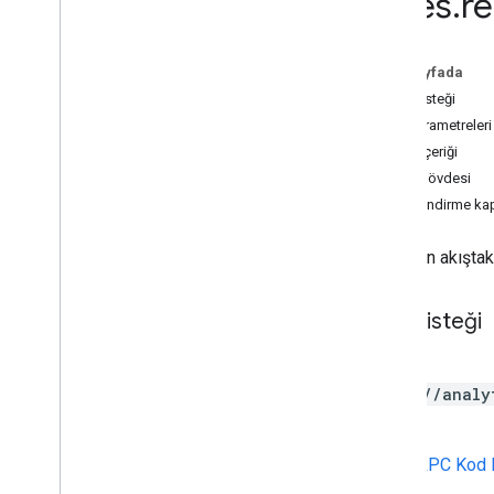
Rules
.
r
v1beta
v1alpha
REST Resources
Bu sayfada
account
Summaries
HTTP isteği
accounts
Yol parametreleri
accounts
.
access
Bindings
İstek içeriği
properties
Yanıt gövdesi
properties
.
access
Bindings
Yetkilendirme ka
properties
.
ad
Sense
Links
properties
.
audiences
Belirtilen akışta
properties
.
big
Query
Links
properties
.
calculated
Metrics
HTTP isteği
properties
.
channel
Groups
properties
.
conversion
Events
POST
properties
.
custom
Dimensions
https://analy
properties
.
custom
Metrics
der
properties
.
data
Streams
properties
.
data
Streams
.
event
URL,
gRPC Kod 
Create
Rules