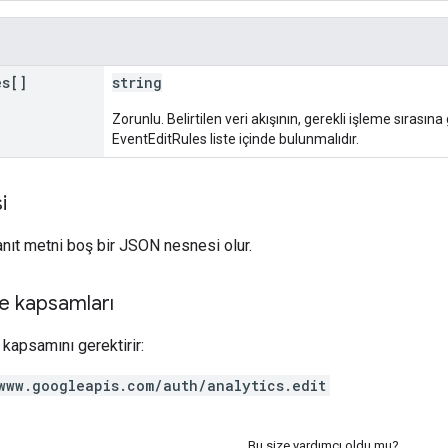
es[]
string
Zorunlu. Belirtilen veri akışının, gerekli işleme sırası
EventEditRules liste içinde bulunmalıdır.
i
yanıt metni boş bir JSON nesnesi olur.
e kapsamları
kapsamını gerektirir:
www.googleapis.com/auth/analytics.edit
Bu size yardımcı oldu mu?