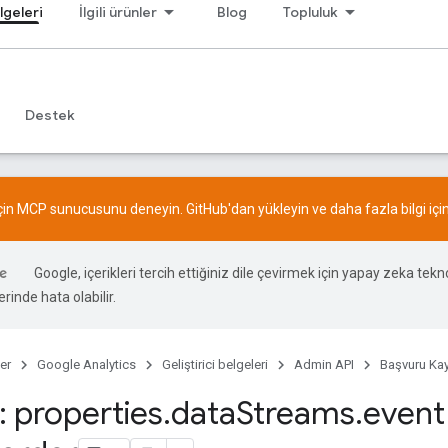
lgeleri
İlgili ürünler
Blog
Topluluk
Destek
için MCP sunucusunu deneyin.
GitHub
'dan yükleyin ve daha fazla bilgi içi
Google, içerikleri tercih ettiğiniz dile çevirmek için yapay zeka teknol
rinde hata olabilir.
er
Google Analytics
Geliştirici belgeleri
Admin API
Başvuru Kay
 properties
.
data
Streams
.
event