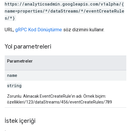
https://analyticsadmin.googleapis.com/v1alpha/{
name=properties/*/dataStreams/*/eventCreateRule
s/*}
URL,
gRPC Kod Dönüştürme
söz dizimini kullanır.
Yol parametreleri
rotocolSecrets
kConversionValueSchema
Parametreler
LinkProposals
Links
name
string
Zorunlu. Alınacak EventCreateRule'ın adı. Örnek biçim:
özellikleri/123/dataStreams/456/eventCreateRules/789
İstek içeriği