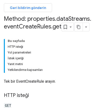
Geri bildirim gönderin
Method: properties
.
data
Streams
.
event
Create
Rules
.
get
Bu sayfada
HTTP isteği
Yol parametreleri
İstek içeriği
Yanıt metni
Yetkilendirme kapsamları
Tek bir EventCreateRule arayın.
HTTP isteği
les
GET