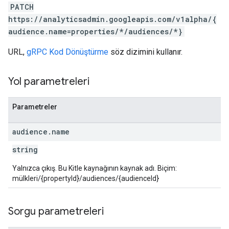
PATCH
https://analyticsadmin.googleapis.com/v1alpha/{
audience.name=properties/*/audiences/*}
URL,
gRPC Kod Dönüştürme
söz dizimini kullanır.
les
Yol parametreleri
rotocolSecrets
kConversionValueSchema
Parametreler
LinkProposals
Links
audience
.
name
string
Yalnızca çıkış. Bu Kitle kaynağının kaynak adı. Biçim:
mülkleri/{propertyId}/audiences/{audienceId}
Sorgu parametreleri