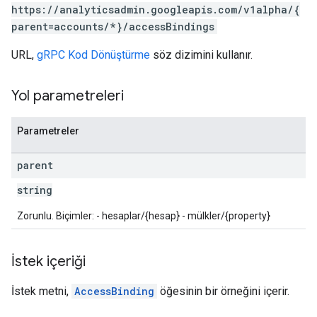
https://analyticsadmin.googleapis.com/v1alpha/{
parent=accounts/*}/accessBindings
URL,
gRPC Kod Dönüştürme
söz dizimini kullanır.
Yol parametreleri
Parametreler
les
parent
string
rotocolSecrets
kConversionValueSchema
Zorunlu. Biçimler: - hesaplar/{hesap} - mülkler/{property}
LinkProposals
Links
İstek içeriği
İstek metni,
AccessBinding
öğesinin bir örneğini içerir.