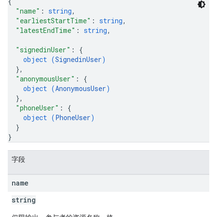
{
"name"
: 
string
,
"earliestStartTime"
: 
string
,
"latestEndTime"
: 
string
,
"signedinUser"
: 
{
object (
SignedinUser
)
}
,
"anonymousUser"
: 
{
object (
AnonymousUser
)
}
,
"phoneUser"
: 
{
object (
PhoneUser
)
}
}
字段
name
string