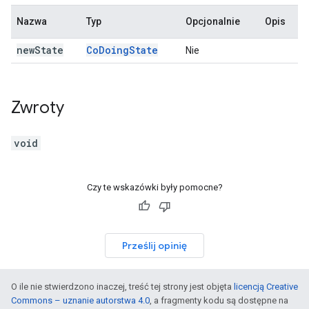
Nazwa
Typ
Opcjonalnie
Opis
new
State
Co
Doing
State
Nie
Zwroty
void
Czy te wskazówki były pomocne?
Prześlij opinię
O ile nie stwierdzono inaczej, treść tej strony jest objęta
licencją Creative
Commons – uznanie autorstwa 4.0
, a fragmenty kodu są dostępne na