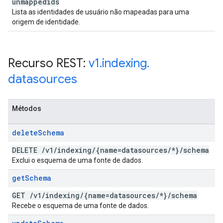
unmappedids
Lista as identidades de usuário não mapeadas para uma
origem de identidade.
Recurso REST:
v1
.
indexing
.
datasources
Métodos
delete
Schema
DELETE
/
v1
/
indexing
/
{name=datasources
/
*}
/
schema
Exclui o esquema de uma fonte de dados.
get
Schema
GET
/
v1
/
indexing
/
{name=datasources
/
*}
/
schema
Recebe o esquema de uma fonte de dados.