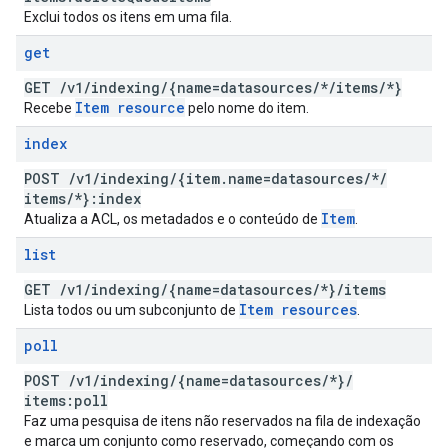
Exclui todos os itens em uma fila.
get
GET
/
v1
/
indexing
/
{name=datasources
/
*
/
items
/
*}
Item resource
Recebe
pelo nome do item.
index
POST
/
v1
/
indexing
/
{item
.
name=datasources
/
*
/
items
/
*}:index
Item
Atualiza a ACL, os metadados e o conteúdo de
.
list
GET
/
v1
/
indexing
/
{name=datasources
/
*}
/
items
Item resources
Lista todos ou um subconjunto de
.
poll
POST
/
v1
/
indexing
/
{name=datasources
/
*}
/
items:poll
Faz uma pesquisa de itens não reservados na fila de indexação
e marca um conjunto como reservado, começando com os