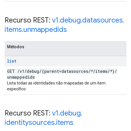
Recurso REST:
v1
.
debug
.
datasources
.
items
.
unmappedids
Métodos
list
GET
/
v1
/
debug
/
{parent=datasources
/
*
/
items
/
*}
/
unmappedids
Lista todas as identidades não mapeadas de um item
específico.
Recurso REST:
v1
.
debug
.
identitysources
.
items