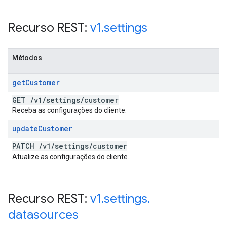
Recurso REST:
v1
.
settings
Métodos
get
Customer
GET
/
v1
/
settings
/
customer
Receba as configurações do cliente.
update
Customer
PATCH
/
v1
/
settings
/
customer
Atualize as configurações do cliente.
Recurso REST:
v1
.
settings
.
datasources