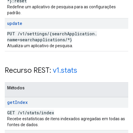
*}:reset
Redefine um aplicativo de pesquisa para as configurações
padrão.
update
PUT
/
v1
/
settings
/
{search
Application
.
name=searchapplications
/
*}
Atualiza um aplicativo de pesquisa.
Recurso REST:
v1
.
stats
Métodos
get
Index
GET
/
v1
/
stats
/
index
Recebe estatísticas de itens indexados agregadas em todas as
fontes de dados.