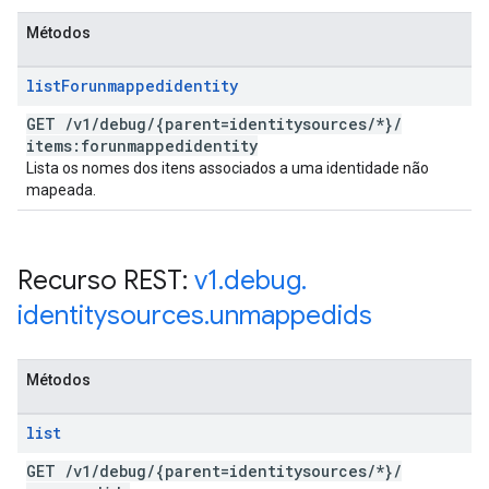
Métodos
list
Forunmappedidentity
GET
/
v1
/
debug
/
{parent=identitysources
/
*}
/
items:forunmappedidentity
Lista os nomes dos itens associados a uma identidade não
mapeada.
Recurso REST:
v1
.
debug
.
identitysources
.
unmappedids
Métodos
list
GET
/
v1
/
debug
/
{parent=identitysources
/
*}
/