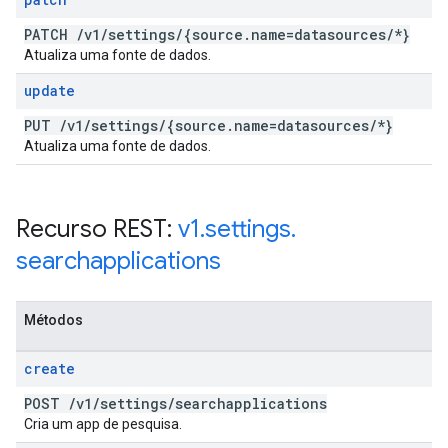
PATCH
/
v1
/
settings
/
{source
.
name=datasources
/
*}
Atualiza uma fonte de dados.
update
PUT
/
v1
/
settings
/
{source
.
name=datasources
/
*}
Atualiza uma fonte de dados.
Recurso REST:
v1
.
settings
.
searchapplications
Métodos
create
POST
/
v1
/
settings
/
searchapplications
Cria um app de pesquisa.