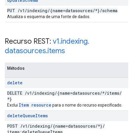
update
Schema
PUT
/
v1
/
indexing
/
{name=datasources
/
*}
/
schema
Atualiza o esquema de uma fonte de dados.
Recurso REST:
v1
.
indexing
.
datasources
.
items
Métodos
delete
DELETE
/
v1
/
indexing
/
{name=datasources
/
*
/
items
/
*}
Item resource
Exclui
para o nome do recurso especificado.
delete
Queue
Items
POST
/
v1
/
indexing
/
{name=datasources
/
*}
/
items:delete
Queue
Items