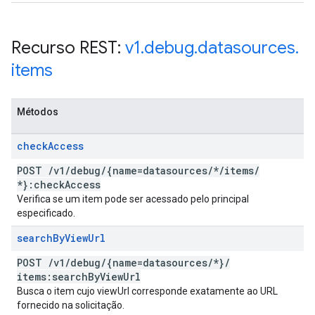
Recurso REST:
v1
.
debug
.
datasources
.
items
Métodos
check
Access
POST
/
v1
/
debug
/
{name=datasources
/
*
/
items
/
*}:check
Access
Verifica se um item pode ser acessado pelo principal
especificado.
search
By
View
Url
POST
/
v1
/
debug
/
{name=datasources
/
*}
/
items:search
By
View
Url
Busca o item cujo viewUrl corresponde exatamente ao URL
fornecido na solicitação.