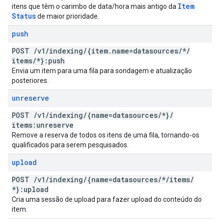
Item
itens que têm o carimbo de data/hora mais antigo da
Status
de maior prioridade.
push
POST
/
v1
/
indexing
/
{item
.
name=datasources
/
*
/
items
/
*}:push
Envia um item para uma fila para sondagem e atualização
posteriores.
unreserve
POST
/
v1
/
indexing
/
{name=datasources
/
*}
/
items:unreserve
Remove a reserva de todos os itens de uma fila, tornando-os
qualificados para serem pesquisados.
upload
POST
/
v1
/
indexing
/
{name=datasources
/
*
/
items
/
*}:upload
Cria uma sessão de upload para fazer upload do conteúdo do
item.