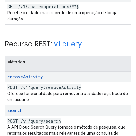
GET
/
v1
/
{name=operations
/
**}
Recebe o estado mais recente de uma operação de longa
duração.
Recurso REST:
v1
.
query
Métodos
remove
Activity
POST
/
v1
/
query:remove
Activity
Oferece funcionalidade para remover a atividade registrada de
um usuário.
search
POST
/
v1
/
query
/
search
A API Cloud Search Query fornece o método de pesquisa, que
retorna os resultados mais relevantes de uma consulta do