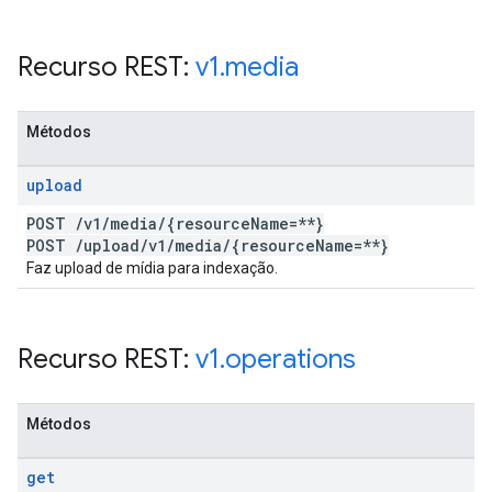
Recurso REST:
v1
.
media
Métodos
upload
POST
/
v1
/
media
/
{resource
Name=**}
POST
/
upload
/
v1
/
media
/
{resource
Name=**}
Faz upload de mídia para indexação.
Recurso REST:
v1
.
operations
Métodos
get