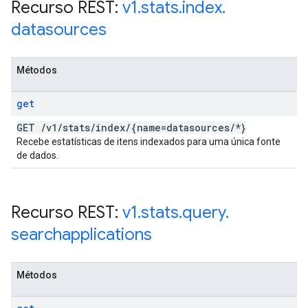
Recurso REST:
v1
.
stats
.
index
.
datasources
Métodos
get
GET
/
v1
/
stats
/
index
/
{name=datasources
/
*}
Recebe estatísticas de itens indexados para uma única fonte
de dados.
Recurso REST:
v1
.
stats
.
query
.
searchapplications
Métodos