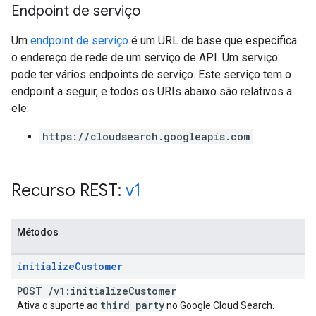
Endpoint de serviço
Um
endpoint de serviço
é um URL de base que especifica
o endereço de rede de um serviço de API. Um serviço
pode ter vários endpoints de serviço. Este serviço tem o
endpoint a seguir, e todos os URIs abaixo são relativos a
ele:
fig
https://cloudsearch.googleapis.com
tity
exing
exing.template
Recurso REST:
v1
xing.traverser
ing.util
Métodos
ving
initialize
Customer
POST
/
v1:initialize
Customer
third party
Ativa o suporte ao
no Google Cloud Search.