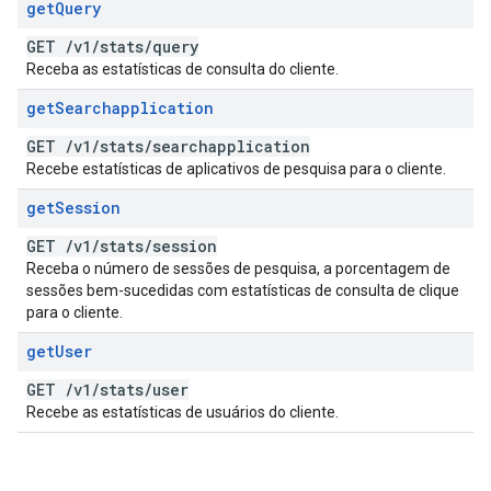
get
Query
GET
/
v1
/
stats
/
query
Receba as estatísticas de consulta do cliente.
get
Searchapplication
GET
/
v1
/
stats
/
searchapplication
Recebe estatísticas de aplicativos de pesquisa para o cliente.
get
Session
GET
/
v1
/
stats
/
session
Receba o número de sessões de pesquisa, a porcentagem de
sessões bem-sucedidas com estatísticas de consulta de clique
para o cliente.
get
User
GET
/
v1
/
stats
/
user
Recebe as estatísticas de usuários do cliente.