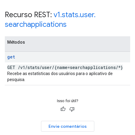
Recurso REST:
v1
.
stats
.
user
.
searchapplications
Métodos
get
GET
/
v1
/
stats
/
user
/
{name=searchapplications
/
*}
Recebe as estatísticas dos usuários para o aplicativo de
pesquisa.
Isso foi útil?
Envie comentários