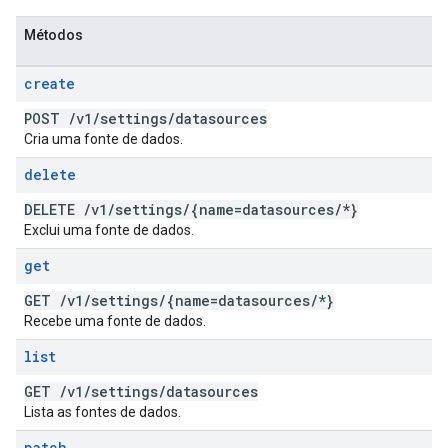
Métodos
create
POST
/
v1
/
settings
/
datasources
Cria uma fonte de dados.
delete
DELETE
/
v1
/
settings
/
{name=datasources
/
*}
Exclui uma fonte de dados.
get
GET
/
v1
/
settings
/
{name=datasources
/
*}
Recebe uma fonte de dados.
list
GET
/
v1
/
settings
/
datasources
Lista as fontes de dados.
patch