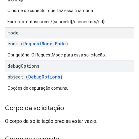
tity
exing
O nome do conector que faz essa chamada.
exing.template
Formato: datasources/{sourceId}/connectors/{id}
xing.traverser
ing.util
mode
enum (
RequestMode.Mode
)
ving
Obrigatório. O RequestMode para essa solicitação.
debug
Options
object (
DebugOptions
)
Opções de depuração comuns.
Corpo da solicitação
O corpo da solicitação precisa estar vazio.