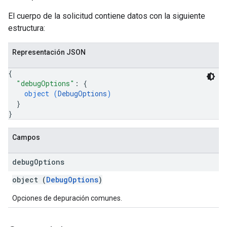
El cuerpo de la solicitud contiene datos con la siguiente
estructura:
Representación JSON
{
"debugOptions"
: 
{
object (
DebugOptions
)
}
}
Campos
debug
Options
object (
DebugOptions
)
fig
tity
Opciones de depuración comunes.
xing.
exing.template