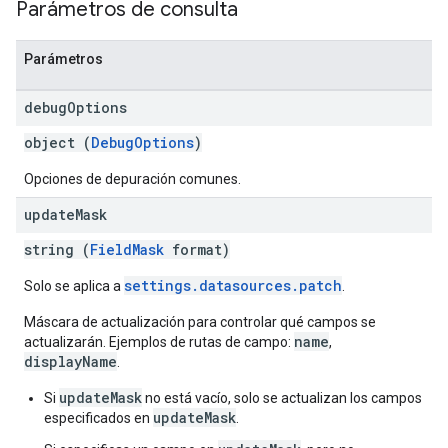
Parámetros de consulta
Parámetros
debug
Options
object (
DebugOptions
)
Opciones de depuración comunes.
update
Mask
string (
FieldMask
format)
settings.datasources.patch
Solo se aplica a
.
Máscara de actualización para controlar qué campos se
name
fig
actualizarán. Ejemplos de rutas de campo:
,
displayName
.
tity
xing.
updateMask
Si
no está vacío, solo se actualizan los campos
exing.template
updateMask
especificados en
.
ing.traverser.