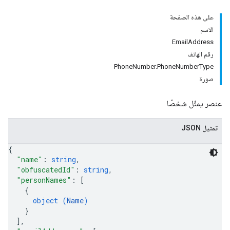
على هذه الصفحة
الاسم
EmailAddress
رقم الهاتف
PhoneNumber.PhoneNumberType
صورة
عنصر يمثّل شخصًا
تمثيل JSON
{
"name"
: 
string
,
"obfuscatedId"
: 
string
,
"personNames"
: 
[
{
object (
Name
)
}
]
,