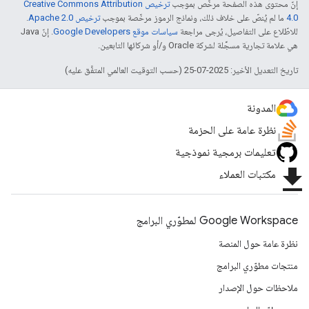
إنّ محتوى هذه الصفحة مرخّص بموجب
ترخيص Creative Commons Attribution
4.0‏
ما لم يُنصّ على خلاف ذلك، ونماذج الرموز مرخّصة بموجب
ترخيص Apache 2.0‏
.
للاطّلاع على التفاصيل، يُرجى مراجعة
سياسات موقع Google Developers‏
. إنّ Java
هي علامة تجارية مسجَّلة لشركة Oracle و/أو شركائها التابعين.
تاريخ التعديل الأخير: 2025-07-25 (حسب التوقيت العالمي المتفَّق عليه)
المدونة
نظرة عامة على الحزمة
تعليمات برمجية نموذجية
file_download
مكتبات العملاء
Google Workspace لمطوّري البرامج
نظرة عامة حول المنصة
منتجات مطوّري البرامج
ملاحظات حول الإصدار