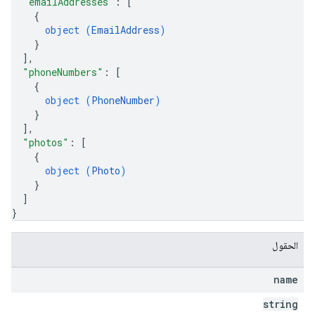
"emailAddresses"
: 
[
{
object (
EmailAddress
)
}
]
,
"phoneNumbers"
: 
[
{
object (
PhoneNumber
)
}
]
,
"photos"
: 
[
{
object (
Photo
)
}
]
}
الحقول
name
string