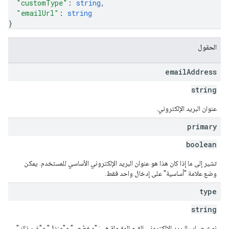
"customType"
: 
string
,
"emailUrl"
: 
string
}
الحقول
email
Address
string
عنوان البريد الإلكتروني.
primary
boolean
تشير إلى ما إذا كان هذا هو عنوان البريد الإلكتروني الأساسي للمستخدم. يمكن
وضع علامة "أساسية" على إدخال واحد فقط.
type
string
نوع حساب البريد الإلكتروني القيم المقبولة هي: "مخصّص" و"منزل" و"غير ذلك"