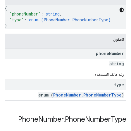
{
"phoneNumber"
: 
string
,
"type"
: 
enum (
PhoneNumber.PhoneNumberType
)
}
الحقول
phone
Number
string
رقم هاتف المستخدم.
type
enum (
PhoneNumber.PhoneNumberType
)
Phone
Number
.
Phone
Number
Type