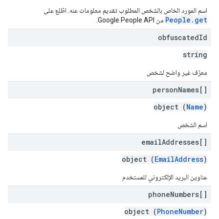
اسم المورد الخاص بالشخص المطلوب تقديم معلومات عنه. اطّلِع على
People.get
من Google People API.
obfuscated
Id
string
co
معرّف غير واضح لشخص
com
com.
person
Names[]
com.google.en
object (
Name
)
com.google.en
com.goo
اسم الشخص
email
Addresses[]
com.go
object (
EmailAddress
)
عناوين البريد الإلكتروني للمستخدم
phone
Numbers[]
object (
PhoneNumber
)