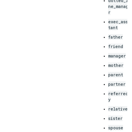
dotted_li
ne_manage
r
exec_assi
tant
father
friend
manager
mother
parent
partner
referred_
y
relative
sister
spouse