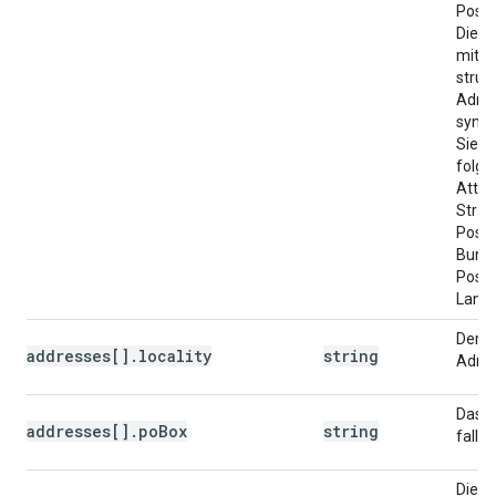
Posta
Diese
mit d
struk
Adres
synch
Sie en
folg
Attrib
Straß
Postf
Bunde
Postle
Land/
Der O
addresses[].locality
string
Adres
Das P
addresses[].poBox
string
falls
Die Po