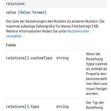
relations
value (
Value
format)
Die Liste der Beziehungen des Nutzers zu anderen Nutzern. Die
maximal zulässige Datengröße für dieses Feld beträgt 2 KB.
Weitere Informationen finden Sie unter
Nutzerkonten
verwalten
.
Fields
Wenn die
relations[].customType
string
Beziehung
type
custom
ist, enthält dies
Property den
benutzerdefinie
rten Wert und
muss festgeleg
werden.
Der Typ der
relations[].type
string
Beziehung.