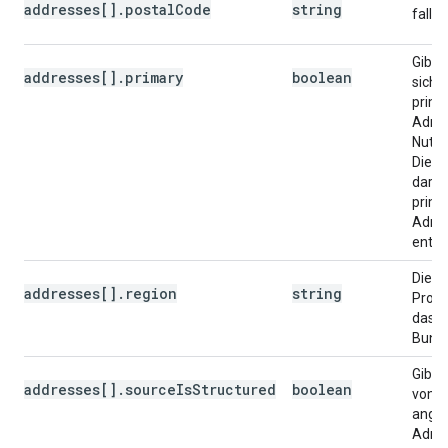
addresses[].postalCode
string
falls
Gibt a
addresses[].primary
boolean
sich 
primä
Adres
Nutze
Die A
darf 
primä
Adre
entha
Die a
addresses[].region
string
Provi
das a
Bunde
Gibt a
addresses[].sourceIsStructured
boolean
vom 
ange
Adre