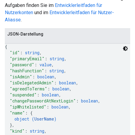
Aufgaben finden Sie im
Entwicklerleitfaden für
Nutzerkonten
und im
Entwicklerleitfaden für Nutzer-
Aliasse
.
JSON-Darstellung
{
"id"
: 
string
,
"primaryEmail"
: 
string
,
"password"
: 
value
,
"hashFunction"
: 
string
,
"isAdmin"
: 
boolean
,
"isDelegatedAdmin"
: 
boolean
,
"agreedToTerms"
: 
boolean
,
"suspended"
: 
boolean
,
"changePasswordAtNextLogin"
: 
boolean
,
"ipWhitelisted"
: 
boolean
,
"name"
: 
{
object (
UserName
)
}
,
"kind"
: 
string
,