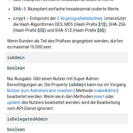
SHA-1
: Akzeptiert einfache hexadezimal codierte Werte.
crypt
– Entspricht der
C-Kryptografiebibliothek
. Unterstützt
$1$
die Hash-Algorithmen DES, MD5 (Hash-Präfix
), SHA-256
$5$
$6$
(Hash-Präfix
) und SHA-512 (Hash-Präfix
).
Wenn Runden als Teil des Präfixes angegeben werden, dürfen
es maximal 10.000 sein.
is
Admin
boolean
Nur Ausgabe. Gibt einen Nutzer mit Super Admin-
isAdmin
Berechtigungen an. Die Property
kann nur im Vorgang
Nutzer zum Administrator machen
( Methode
makeAdmin
)
bearbeitet werden. Wenn sie in den Methoden
insert
oder
update
des Nutzers bearbeitet werden, wird die Bearbeitung
vom API-Dienst ignoriert.
is
Delegated
Admin
boolean