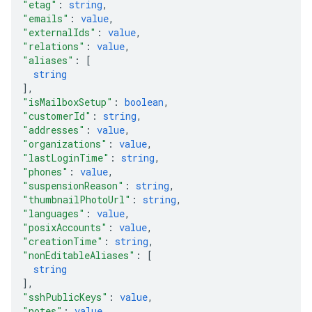
"etag"
: 
string
,
"emails"
: 
value
,
"externalIds"
: 
value
,
"relations"
: 
value
,
"aliases"
: 
[
string
]
,
"isMailboxSetup"
: 
boolean
,
"customerId"
: 
string
,
"addresses"
: 
value
,
"organizations"
: 
value
,
"lastLoginTime"
: 
string
,
"phones"
: 
value
,
"suspensionReason"
: 
string
,
"thumbnailPhotoUrl"
: 
string
,
"languages"
: 
value
,
"posixAccounts"
: 
value
,
"creationTime"
: 
string
,
"nonEditableAliases"
: 
[
string
]
,
"sshPublicKeys"
: 
value
,
"notes"
: 
value
,