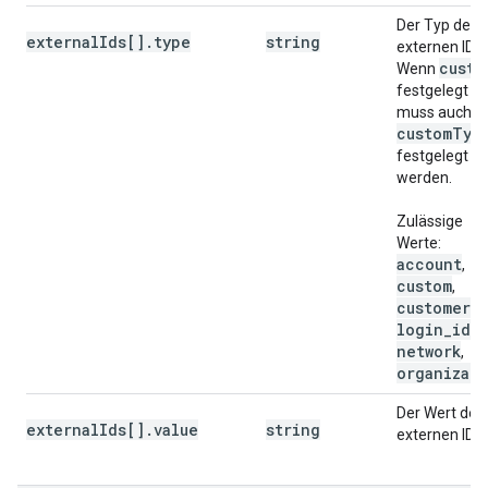
Der Typ der
externalIds[].type
string
externen ID.
custo
Wenn
festgelegt ist
muss auch
custom
Typ
festgelegt
werden.
Zulässige
Werte:
account
,
custom
,
customer
,
login
_
id
,
network
,
organizat
Der Wert der
externalIds[].value
string
externen ID.