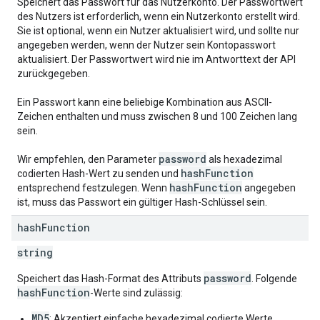
Speichert das Passwort für das Nutzerkonto. Der Passwortwert
des Nutzers ist erforderlich, wenn ein Nutzerkonto erstellt wird.
Sie ist optional, wenn ein Nutzer aktualisiert wird, und sollte nur
angegeben werden, wenn der Nutzer sein Kontopasswort
aktualisiert. Der Passwortwert wird nie im Antworttext der API
zurückgegeben.
Ein Passwort kann eine beliebige Kombination aus ASCII-
Zeichen enthalten und muss zwischen 8 und 100 Zeichen lang
sein.
password
Wir empfehlen, den Parameter
als hexadezimal
hashFunction
codierten Hash-Wert zu senden und
hashFunction
entsprechend festzulegen. Wenn
angegeben
ist, muss das Passwort ein gültiger Hash-Schlüssel sein.
hash
Function
string
password
Speichert das Hash-Format des Attributs
. Folgende
hashFunction
-Werte sind zulässig:
MD5
: Akzeptiert einfache hexadezimal codierte Werte.