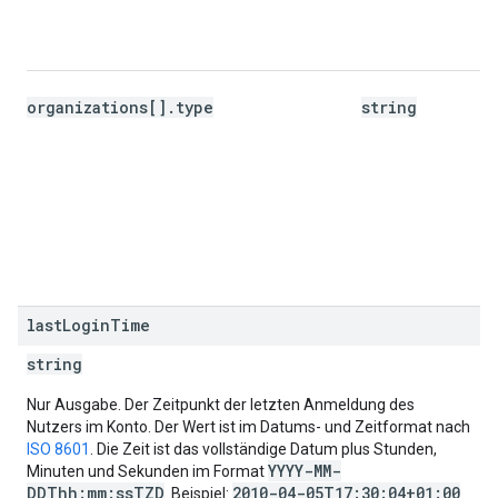
organizations[].type
string
last
Login
Time
string
Nur Ausgabe. Der Zeitpunkt der letzten Anmeldung des
Nutzers im Konto. Der Wert ist im Datums- und Zeitformat nach
ISO 8601
. Die Zeit ist das vollständige Datum plus Stunden,
YYYY-MM-
Minuten und Sekunden im Format
DDThh:mm:ssTZD
2010-04-05T17:30:04+01:00
. Beispiel: