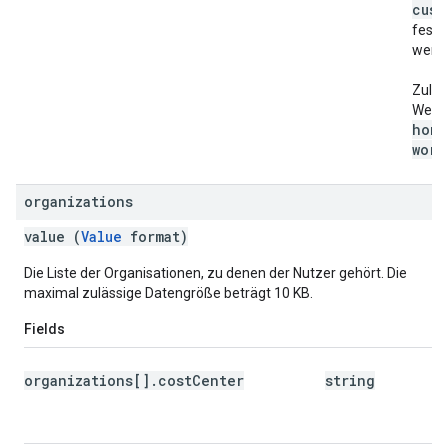
cust
festg
werd
Zuläs
Wert
home
work
.
organizations
value (
Value
format)
Die Liste der Organisationen, zu denen der Nutzer gehört. Die
maximal zulässige Datengröße beträgt 10 KB.
Fields
organizations[].costCenter
string