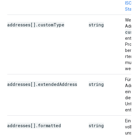
ISO 3
Stan
Wenn
addresses[].customType
string
Adre
cust
enthä
Prope
benut
rten 
muss 
werd
Für e
addresses[].extendedAddress
string
Adres
eine 
die e
Unter
enthäl
Eine
addresses[].formatted
string
volls
unstr