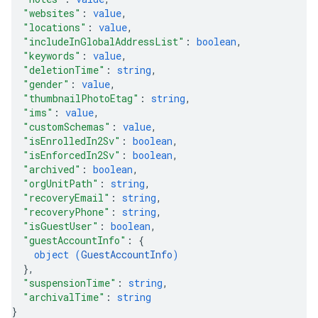
"websites"
: 
value
,
"locations"
: 
value
,
"includeInGlobalAddressList"
: 
boolean
,
"keywords"
: 
value
,
"deletionTime"
: 
string
,
"gender"
: 
value
,
"thumbnailPhotoEtag"
: 
string
,
"ims"
: 
value
,
"customSchemas"
: 
value
,
"isEnrolledIn2Sv"
: 
boolean
,
"isEnforcedIn2Sv"
: 
boolean
,
"archived"
: 
boolean
,
"orgUnitPath"
: 
string
,
"recoveryEmail"
: 
string
,
"recoveryPhone"
: 
string
,
"isGuestUser"
: 
boolean
,
"guestAccountInfo"
: 
{
object (
GuestAccountInfo
)
}
,
"suspensionTime"
: 
string
,
"archivalTime"
: 
string
}