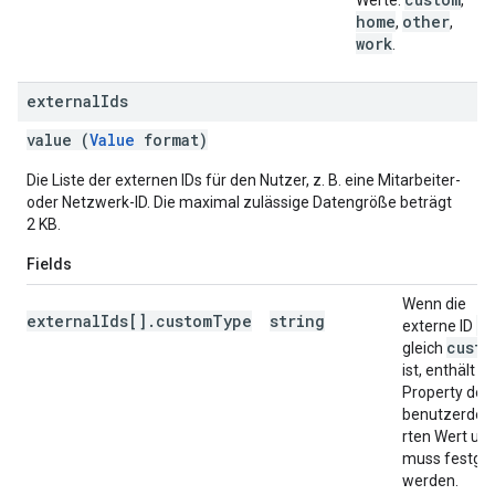
Werte:
,
home
other
,
,
work
.
external
Ids
value (
Value
format)
Die Liste der externen IDs für den Nutzer, z. B. eine Mitarbeiter-
oder Netzwerk-ID. Die maximal zulässige Datengröße beträgt
2 KB.
Fields
Wenn die
externalIds[].customType
string
ty
externe ID
custo
gleich
ist, enthält d
Property den
benutzerdefi
rten Wert un
muss festgel
werden.