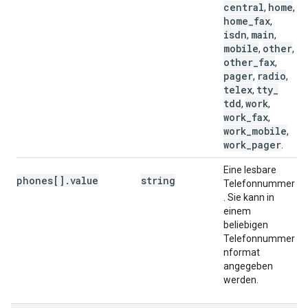
central
home
,
,
home
_
fax
,
isdn
main
,
,
mobile
other
,
,
other
_
fax
,
pager
radio
,
,
telex
tty
_
,
tdd
work
,
,
work
_
fax
,
work
_
mobile
,
work
_
pager
.
Eine lesbare
phones[].value
string
Telefonnummer
. Sie kann in
einem
beliebigen
Telefonnummer
nformat
angegeben
werden.