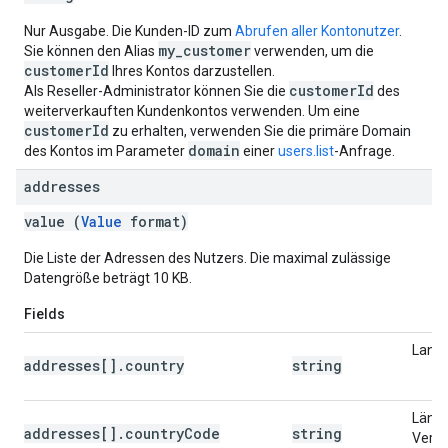
Nur Ausgabe. Die Kunden-ID zum
Abrufen aller Kontonutzer
.
my_customer
Sie können den Alias
verwenden, um die
customerId
Ihres Kontos darzustellen.
customerId
Als Reseller-Administrator können Sie die
des
weiterverkauften Kundenkontos verwenden. Um eine
customerId
zu erhalten, verwenden Sie die primäre Domain
domain
des Kontos im Parameter
einer
users.list
-Anfrage.
addresses
value (
Value
format)
Die Liste der Adressen des Nutzers. Die maximal zulässige
Datengröße beträgt 10 KB.
Fields
Land:
addresses[].country
string
Lände
addresses[].countryCode
string
Verw