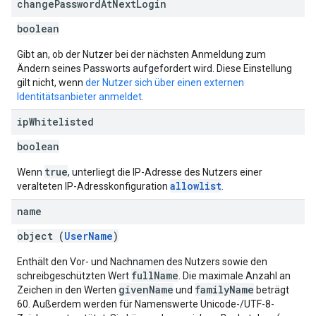
change
Password
At
Next
Login
boolean
Gibt an, ob der Nutzer bei der nächsten Anmeldung zum
Ändern seines Passworts aufgefordert wird. Diese Einstellung
gilt nicht, wenn
der Nutzer sich über einen externen
Identitätsanbieter anmeldet
.
ip
Whitelisted
boolean
true
Wenn
, unterliegt die IP-Adresse des Nutzers einer
allowlist
veralteten IP-Adresskonfiguration
.
name
object (
UserName
)
Enthält den Vor- und Nachnamen des Nutzers sowie den
fullName
schreibgeschützten Wert
. Die maximale Anzahl an
givenName
familyName
Zeichen in den Werten
und
beträgt
60. Außerdem werden für Namenswerte Unicode-/UTF-8-