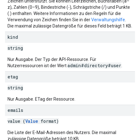
Zeichen unterstützt. Sie können Leerzeichen, Buchstaben (a–
z), Zahlen (0–9), Bindestriche (-), Schrägstriche (/) und Punkte
(.) enthalten. Weitere Informationen zu den Regeln für die
Verwendung von Zeichen finden Sie in der
Verwaltungshilfe
.
Die maximal zulässige Datengröße für dieses Feld beträgt 1 KB.
kind
string
Nur Ausgabe. Der Typ der API-Ressource. Für
admin#directory#user
Nutzerressourcen ist der Wert
.
etag
string
Nur Ausgabe. ETag der Ressource.
emails
value (
Value
format)
Die Liste der E‑Mail-Adressen des Nutzers. Die maximal
zulässige Datengröße beträgt 10 KB.