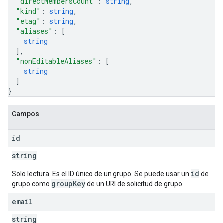
"directMembersCount"
: 
string
,
"kind"
: 
string
,
"etag"
: 
string
,
"aliases"
: 
[
string
]
,
"nonEditableAliases"
: 
[
string
]
}
Campos
id
string
id
Solo lectura. Es el ID único de un grupo. Se puede usar un
de
groupKey
grupo como
de un URI de solicitud de grupo.
email
string