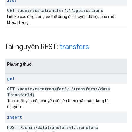
list
GET
/
admin
/
datatransfer
/
v1
/
applications
Liệt kê các ứng dụng có thể dùng để chuyển dữ liệu cho một
khách hàng.
Tài nguyên REST:
transfers
Phương thức
get
GET
/
admin
/
datatransfer
/
v1
/
transfers
/
{data
Transfer
Id}
Truy xuất yêu cầu chuyển dữ liệu theo mã nhận dạng tài
nguyên.
insert
POST
/
admin
/
datatransfer
/
v1
/
transfers