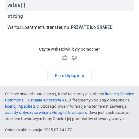
value[]
string
PRIVATE
SHARED
Wartość parametru transfer, np.
lub
.
Czy te wskazówki były pomocne?
Prześlij opinię
O ile nie stwierdzono inaczej, treść tej strony jest objęta
licencją Creative
Commons – uznanie autorstwa 4.0
, a fragmenty kodu są dostępne na
licencji Apache 2.0
. Szczegółowe informacje na ten temat zawierają
zasady dotyczące witryny Google Developers
. Java jest zastrzeżonym
znakiem towarowym firmy Oracle i jej podmiotów stowarzyszonych.
Ostatnia aktualizacja: 2025-07-24 UTC.