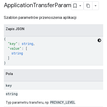
Application
Transfer
Param
Szablon parametrów przenoszenia aplikacji
Zapis JSON
{
"key"
: 
string
,
"value"
: 
[
string
]
}
Pola
key
string
PRIVACY_LEVEL
Typ parametru transferu, np.
.