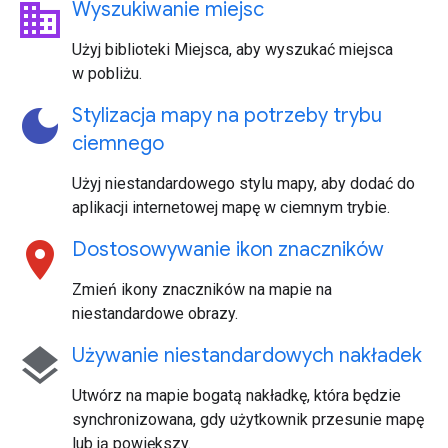
business
Wyszukiwanie miejsc
Użyj biblioteki Miejsca, aby wyszukać miejsca
w pobliżu.
dark_mode
Stylizacja mapy na potrzeby trybu
ciemnego
Użyj niestandardowego stylu mapy, aby dodać do
aplikacji internetowej mapę w ciemnym trybie.
location_on
Dostosowywanie ikon znaczników
Zmień ikony znaczników na mapie na
niestandardowe obrazy.
layers
Używanie niestandardowych nakładek
Utwórz na mapie bogatą nakładkę, która będzie
synchronizowana, gdy użytkownik przesunie mapę
lub ją powiększy.