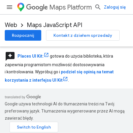
Maps Platform
Zaloguj się
Web
Maps JavaScript API
Rozpocznij
Kontakt z działem sprzedaży
reviews
Places UI Kit:
gotowa do użycia biblioteka, która
zapewnia programistom możliwość dostosowywania
i kontrolowania. Wypróbuj go i
podziel się opinią na temat
korzystania z interfejsu UI Kit
.
Google używa technologii AI do tłumaczenia treści na Twój
preferowany język. Tłumaczenia wygenerowane przez AI mogą
zawierać błędy.