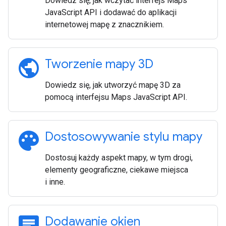
Dowiedz się, jak wczytać interfejs Maps
JavaScript API i dodawać do aplikacji
internetowej mapę z znacznikiem.
public
Tworzenie mapy 3D
Dowiedz się, jak utworzyć mapę 3D za
pomocą interfejsu Maps JavaScript API.
palette
Dostosowywanie stylu mapy
Dostosuj każdy aspekt mapy, w tym drogi,
elementy geograficzne, ciekawe miejsca
i inne.
chat
Dodawanie okien