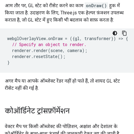
आम तौर पर, GL स्टेट को रीसेट करने का काम
onDraw()
हुक में
किया जाता है. उदाहरण के लिए, Three.js एक हेल्पर फ़ंक्शन उपलब्ध
कराता है, जो GL स्टेट में हुए किसी भी बदलाव को साफ़ करता है:
webglOverlayView
.
onDraw
=
({
gl
,
transformer
})
=
>
{
// Specify an object to render.
renderer
.
render
(
scene
,
camera
);
renderer
.
resetState
();
}
अगर मैप या आपके ऑब्जेक्ट रेंडर नहीं हो पाते हैं, तो शायद GL स्टेट
रीसेट नहीं की गई है.
कोऑर्डिनेट ट्रांसफ़ॉर्मेशन
वेक्टर मैप पर किसी ऑब्जेक्ट की पोज़िशन, अक्षांश और देशांतर के
कोऑर्डिनेट के साथ-साथ ऊंचाई की जानकारी देकर तय की जाती है.