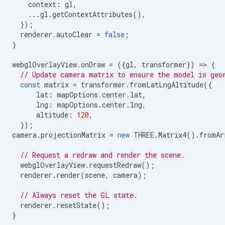
context
:
gl
,
...
gl
.
getContextAttributes
(),
});
renderer
.
autoClear
=
false
;
}
webglOverlayView
.
onDraw
=
({
gl
,
transformer
})
=
>
{
// Update camera matrix to ensure the model is geo
const
matrix
=
transformer
.
fromLatLngAltitude
({
lat
:
mapOptions
.
center
.
lat
,
lng
:
mapOptions
.
center
.
lng
,
altitude
:
120
,
});
camera
.
projectionMatrix
=
new
THREE
.
Matrix4
().
fromAr
// Request a redraw and render the scene.
webglOverlayView
.
requestRedraw
();
renderer
.
render
(
scene
,
camera
);
// Always reset the GL state.
renderer
.
resetState
();
}