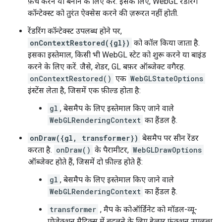
फ़ेच करने या बनाने के लिए करें. इसके लिए, WebGL रेंडरिंग
कॉन्टेक्स्ट को तुरंत ऐक्सेस करने की ज़रूरत नहीं होती.
रेंडरिंग कॉन्टेक्स्ट उपलब्ध होने पर,
onContextRestored({gl})
को कॉल किया जाता है.
इसका इस्तेमाल, किसी भी WebGL स्टेट को शुरू करने या बाइंड
करने के लिए करें. जैसे, शेडर, GL बफ़र ऑब्जेक्ट वगैरह.
onContextRestored()
एक
WebGLStateOptions
इंस्टेंस लेता है, जिसमें एक फ़ील्ड होता है:
gl
, बेसमैप के लिए इस्तेमाल किए जाने वाले
WebGLRenderingContext
का हैंडल है.
onDraw({gl, transformer})
बेसमैप पर सीन रेंडर
करता है.
onDraw()
के पैरामीटर,
WebGLDrawOptions
ऑब्जेक्ट होते हैं, जिसमें दो फ़ील्ड होते हैं:
gl
, बेसमैप के लिए इस्तेमाल किए जाने वाले
WebGLRenderingContext
का हैंडल है.
transformer
, मैप के कोऑर्डिनेट को मॉडल-व्यू-
प्रोजेक्शन मैट्रिक्स में बदलने के लिए हेल्पर फ़ंक्शन उपलब्ध