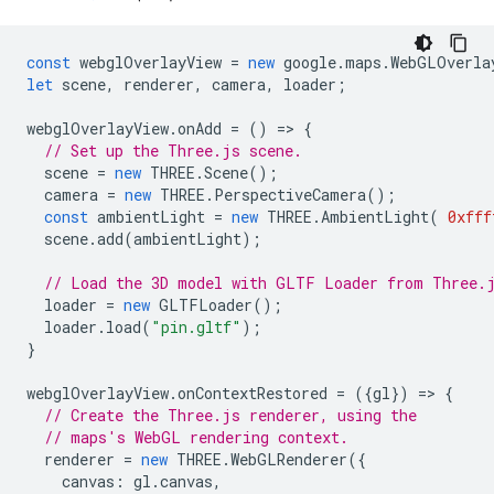
const
webglOverlayView
=
new
google
.
maps
.
WebGLOverla
let
scene
,
renderer
,
camera
,
loader
;
webglOverlayView
.
onAdd
=
()
=
>
{
// Set up the Three.js scene.
scene
=
new
THREE
.
Scene
();
camera
=
new
THREE
.
PerspectiveCamera
();
const
ambientLight
=
new
THREE
.
AmbientLight
(
0xfff
scene
.
add
(
ambientLight
);
// Load the 3D model with GLTF Loader from Three.
loader
=
new
GLTFLoader
();
loader
.
load
(
"pin.gltf"
);
}
webglOverlayView
.
onContextRestored
=
({
gl
})
=
>
{
// Create the Three.js renderer, using the
// maps's WebGL rendering context.
renderer
=
new
THREE
.
WebGLRenderer
({
canvas
:
gl
.
canvas
,