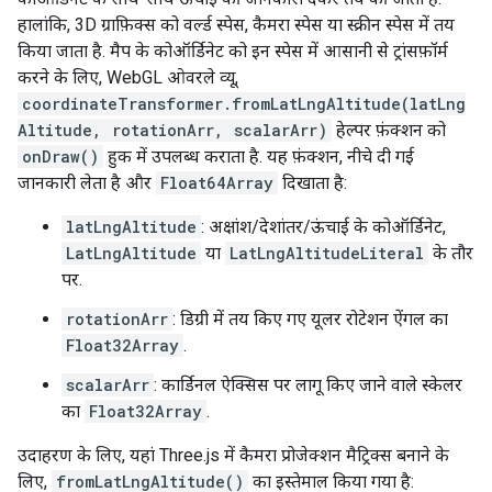
हालांकि, 3D ग्राफ़िक्स को वर्ल्ड स्पेस, कैमरा स्पेस या स्क्रीन स्पेस में तय
किया जाता है. मैप के कोऑर्डिनेट को इन स्पेस में आसानी से ट्रांसफ़ॉर्म
करने के लिए, WebGL ओवरले व्यू,
coordinateTransformer.fromLatLngAltitude(latLng
Altitude, rotationArr, scalarArr)
हेल्पर फ़ंक्शन को
onDraw()
हुक में उपलब्ध कराता है. यह फ़ंक्शन, नीचे दी गई
जानकारी लेता है और
Float64Array
दिखाता है:
latLngAltitude
: अक्षांश/देशांतर/ऊंचाई के कोऑर्डिनेट,
LatLngAltitude
या
LatLngAltitudeLiteral
के तौर
पर.
rotationArr
: डिग्री में तय किए गए यूलर रोटेशन ऐंगल का
Float32Array
.
scalarArr
: कार्डिनल ऐक्सिस पर लागू किए जाने वाले स्केलर
का
Float32Array
.
उदाहरण के लिए, यहां Three.js में कैमरा प्रोजेक्शन मैट्रिक्स बनाने के
लिए,
fromLatLngAltitude()
का इस्तेमाल किया गया है: