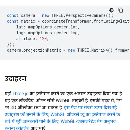
const
camera
=
new
THREE
.
PerspectiveCamera
();
const
matrix
=
coordinateTransformer
.
fromLatLngAltit
lat
:
mapOptions
.
center
.
lat
,
lng
:
mapOptions
.
center
.
lng
,
altitude
:
120
,
});
camera
.
projectionMatrix
=
new
THREE
.
Matrix4
().
fromAr
उदाहरण
यहां
Three.js
का इस्तेमाल करने का एक आसान उदाहरण दिया गया है.
यह एक लोकप्रिय, ओपन सोर्स WebGL लाइब्रेरी है. इसकी मदद से, मैप
पर 3D ऑब्जेक्ट रखा जा सकता है.
इस पेज पर सबसे ऊपर दिख रहे
उदाहरण को बनाने के लिए, WebGL ओवरले व्यू का इस्तेमाल करने के
बारे में पूरी जानकारी पाने के लिए, WebGL-ऐक्सलरेटेड मैप अनुभव
बनाना कोडलैब
आज़माएं.