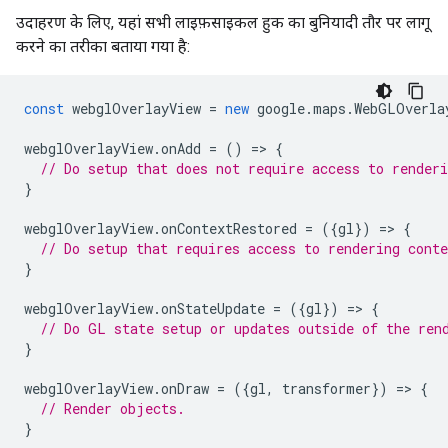
उदाहरण के लिए, यहां सभी लाइफ़साइकल हुक का बुनियादी तौर पर लागू
करने का तरीका बताया गया है:
const
webglOverlayView
=
new
google
.
maps
.
WebGLOverla
webglOverlayView
.
onAdd
=
()
=
>
{
// Do setup that does not require access to renderi
}
webglOverlayView
.
onContextRestored
=
({
gl
})
=
>
{
// Do setup that requires access to rendering conte
}
webglOverlayView
.
onStateUpdate
=
({
gl
})
=
>
{
// Do GL state setup or updates outside of the ren
}
webglOverlayView
.
onDraw
=
({
gl
,
transformer
})
=
>
{
// Render objects.
}