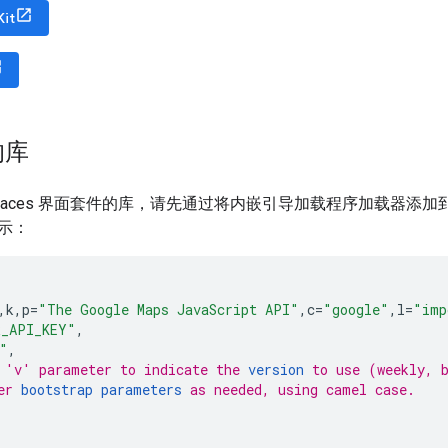
Kit
的库
aces 界面套件的库，请先通过将内嵌引导加载程序加载器添加到应用代码
示：
,
k
,
p
=
"The Google Maps JavaScript API"
,
c
=
"google"
,
l
=
"imp
R_API_KEY"
,
"
,
 'v' parameter to indicate the 
version
 to use (weekly, 
er 
bootstrap parameters
 as needed, using camel case.