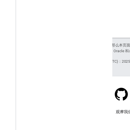
自定义叠加层
添加自定义图例
显示数据
概览
数据集的数据驱动型样式
如未另行说明，那么本页
边界的数据驱动型样式
站政策
。Java 是 Orac
KML
Geo
JSON
最后更新时间 (UTC)：2025-
数据层
热图（已弃用）
路况图层、公交图层和骑行图层
服务
海拔
Stack Overflow
地理编码
在 google-maps 标签下提问。
观摩我
图像最大缩放级别
街景