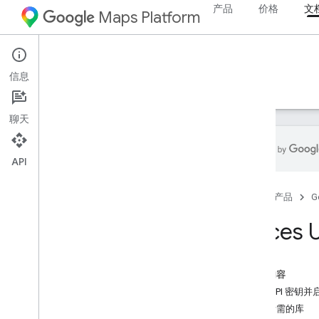
产品
价格
文
Maps Platform
基本地图
将 Google 地图添加到网页中
地图事件
Web
Maps JavaScript API
地图控件
信息
指南
参考文档
示例
资源
旧版
控制缩放和平移
渲染类型（光栅和矢量）
聊天
地图类型
地图配色方案
地图和图块坐标
API
自定义地图
首页
产品
G
使用 3D 地图
Places
概览
开始使用
概念
本页内容
3D 基本地图
获取 API 密钥并启用 
标记
加载所需的库
在地图上绘制