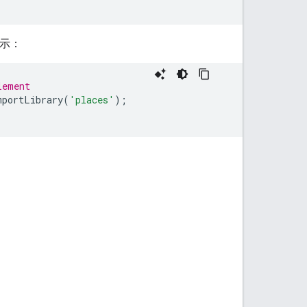
示：
lement
mportLibrary
(
'places'
);