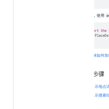
地址验证
概览
接下来，使用
a
体验演示版
开始使用
// Import the 
验证地址
const
{
PlaceDe
了解基本回复
处理验证响应
处理美国地址
国家和地区覆盖率
详细了解如何加载 Ma
在地图上绘制
概览
后续步骤
信息窗口
形状和线条
显示地点
符号
显示搜索
Web
GL 功能
Deck
.
gl 数据可视化
地面叠加层