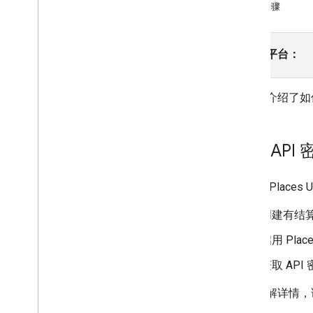
后续步骤
资源
标记
请选择平台：
概览
开始使用
向地图添加标记
此页面介绍了如何获
自定义基本标记
创建带有图形的标记
使用 HTML 和 CSS 创建标记
获取 API 密
控制冲突行为、海拔高度和可见性
使标记可点击且可访问
在使用 Places 
使标记可拖动
迁移到高级标记
创建有结算账
标记（旧版）
启用 Place
使用地点
获取 API
概览
如需了解详情，
地点（新）
Places UI Kit