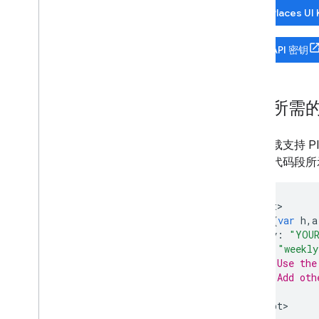
启用 Places UI 
概览
开始使用
获取 API 密钥
地点详情
AI 赋能的摘要
地点搜索
基本地点自动补全
加载所需
自定义样式设置
自定义工具
若要加载支持 Pl
地点指南
如以下代码段所
使用路线
概览
<
script
(
g
=>{
var
h
,
a
开始使用
key
:
"YOU
体验演示版
v
:
"weekly
路线类
// Use the
Route Matrix 类
// Add oth
迁移指南
});
<
/script
资源