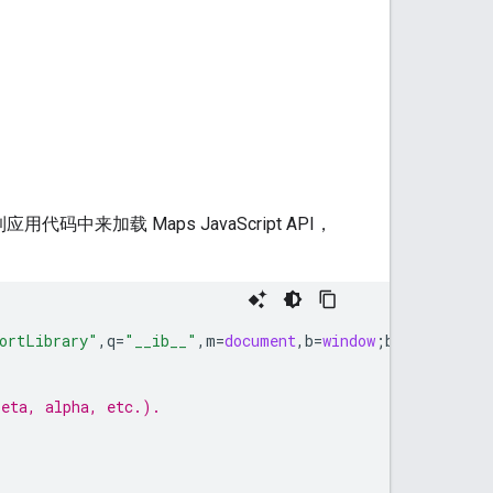
中来加载 Maps JavaScript API，
ortLibrary"
,
q
=
"__ib__"
,
m
=
document
,
b
=
window
;
b
=
b
[
c
]
||
(
b
[
beta, alpha, etc.).