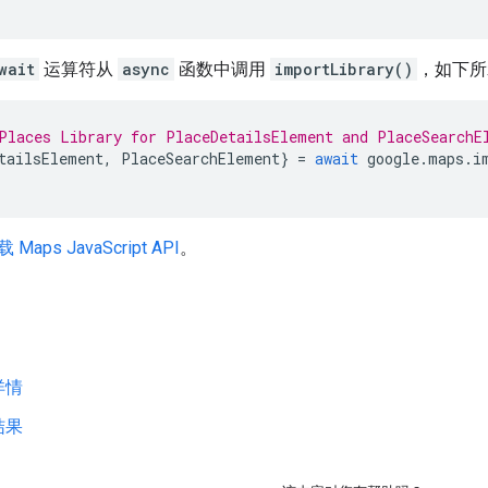
wait
运算符从
async
函数中调用
importLibrary()
，如下所
Places Library for PlaceDetailsElement and PlaceSearchE
tailsElement
,
PlaceSearchElement
}
=
await
google
.
maps
.
i
ps JavaScript API
。
详情
结果